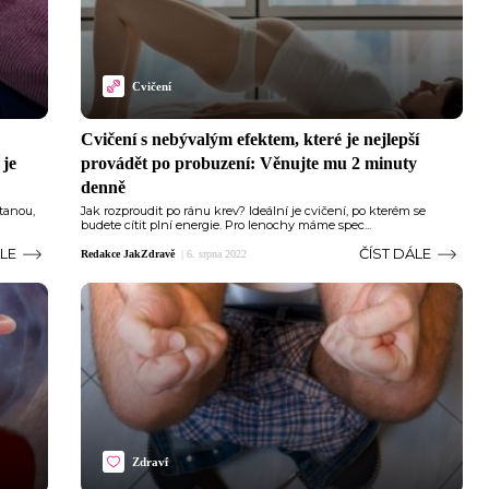
Cvičení
Cvičení s nebývalým efektem, které je nejlepší
 je
provádět po probuzení: Věnujte mu 2 minuty
denně
tanou,
Jak rozproudit po ránu krev? Ideální je cvičení, po kterém se
budete cítit plní energie. Pro lenochy máme spec...
ÁLE
ČÍST DÁLE
Redakce JakZdravě
|
6. srpna 2022
Zdraví