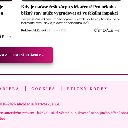
je
Kdy je načase řešit zácpu s lékařem? Pro někoho
 a
běžný stav může vygradovat až ve fekální impakci
Zácpa se čas od času může objevit u každého. Nikdy to však není
normální stav. Navíc je dost nepohodlná kvůli ...
ČÍST DÁLE
Redakce JakZdravě
|
13. února 2022
ÁLE
AZIT DALŠÍ ČLÁNKY
ARIÉRA
COOKIES
ETICKÝ KODEX
016-2026 abcMedia Network, s.r.o.
ěn autorským právem. Jakékoli užití včetně publikování nebo jiného šíření obs
áno.