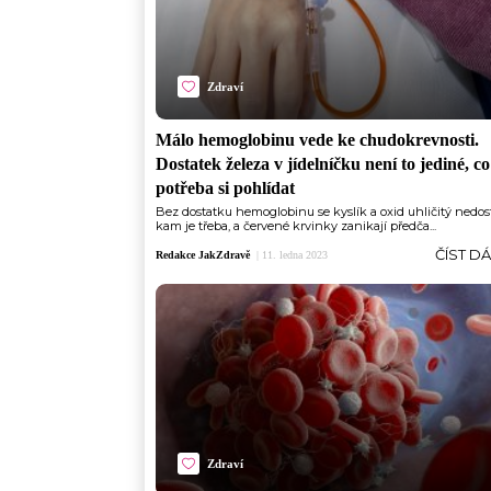
Zdraví
Málo hemoglobinu vede ke chudokrevnosti.
Dostatek železa v jídelníčku není to jediné, co
potřeba si pohlídat
Bez dostatku hemoglobinu se kyslík a oxid uhličitý nedos
kam je třeba, a červené krvinky zanikají předča...
ČÍST D
Redakce JakZdravě
|
11. ledna 2023
Zdraví