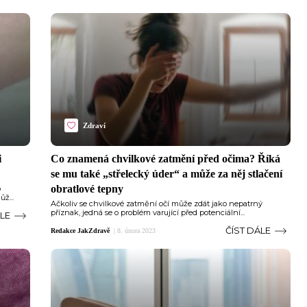
Zdraví
i
Co znamená chvilkové zatmění před očima? Říká
se mu také „střelecký úder“ a může za něj stlačení
obratlové tepny
o
ž...
Ačkoliv se chvilkové zatmění očí může zdát jako nepatrný
příznak, jedná se o problém varující před potenciální...
ÁLE
ČÍST DÁLE
Redakce JakZdravě
|
8. února 2023