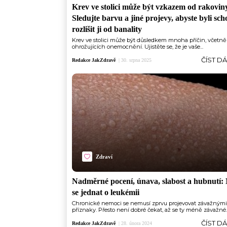
Krev ve stolici může být vzkazem od rakovin
Sledujte barvu a jiné projevy, abyste byli sch
rozlišit ji od banality
Krev ve stolici může být důsledkem mnoha příčin, včetně 
ohrožujících onemocnění. Ujistěte se, že je vaše...
ČÍST D
Redakce JakZdravě
|
30. srpna 2025
Zdraví
Nadměrné pocení, únava, slabost a hubnutí:
se jednat o leukémii
Chronické nemoci se nemusí zprvu projevovat závažnými
příznaky. Přesto není dobré čekat, až se ty méně závažné..
ČÍST D
Redakce JakZdravě
|
28. února 2024