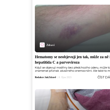
Zdraví
Hematomy se neobjevují jen tak, může za ně 
hepatitida C a parvoviroza
Když se objevují modřiny bez předchozího úderu, může t
znamenat příznak závažného onemocnění. Ale také to mů
ČÍST D
Redakce JakZdravě
|
8. října 2023