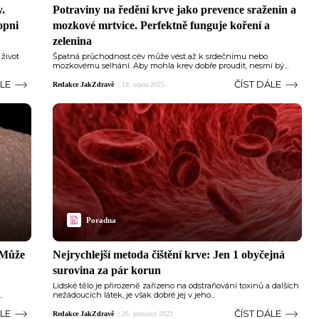
y.
Potraviny na ředění krve jako prevence sraženin a
opni
mozkové mrtvice. Perfektně funguje koření a
zelenina
život
Špatná průchodnost cév může vést až k srdečnímu nebo
mozkovému selhání. Aby mohla krev dobře proudit, nesmí bý...
ÁLE
ČÍST DÁLE
Redakce JakZdravě
|
18. srpna 2025
Poradna
 Může
Nejrychlejší metoda čištění krve: Jen 1 obyčejná
surovina za pár korun
Lidské tělo je přirozeně zařízeno na odstraňování toxinů a dalších
.
nežádoucích látek, je však dobré jej v jeho...
ÁLE
ČÍST DÁLE
Redakce JakZdravě
|
26. prosince 2023