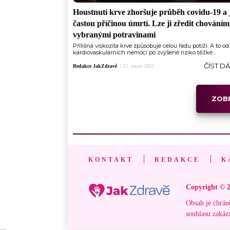
Houstnutí krve zhoršuje průběh covidu-19 a 
častou příčinou úmrtí. Lze ji zředit chováním
vybranými potravinami
Přílišná viskozita krve způsobuje celou řadu potíží. A to od
kardiovaskulárních nemocí po zvýšené riziko těžké...
ČÍST D
Redakce JakZdravě
|
22. února 2022
ZOBR
KONTAKT
REDAKCE
K
Copyright © 2
Obsah je chrán
souhlasu zakáz