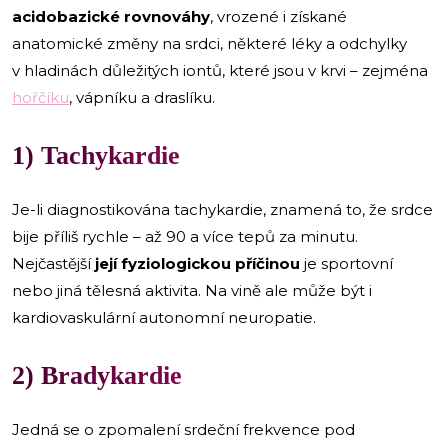
acidobazické rovnováhy
, vrozené i získané
anatomické změny na srdci, některé léky a odchylky
v hladinách důležitých iontů, které jsou v krvi – zejména
hořčíku
, vápníku a draslíku.
1) Tachykardie
Je-li diagnostikována tachykardie, znamená to, že srdce
bije příliš rychle – až 90 a více tepů za minutu.
Nejčastější
její fyziologickou příčinou
je sportovní
nebo jiná tělesná aktivita. Na vině ale může být i
kardiovaskulární autonomní neuropatie.
2) Bradykardie
Jedná se o zpomalení srdeční frekvence pod