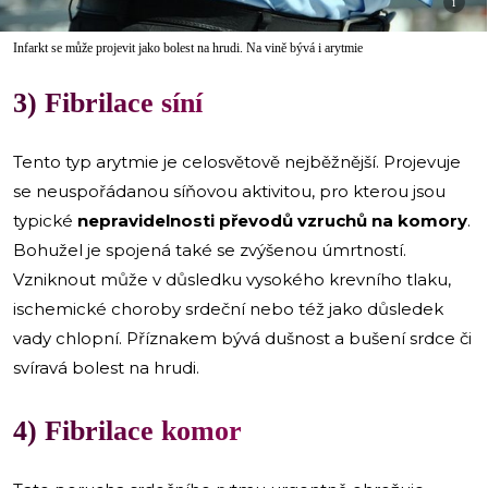
i
Infarkt se může projevit jako bolest na hrudi. Na vině bývá i arytmie
3) Fibrilace síní
Tento typ arytmie je celosvětově nejběžnější. Projevuje
se neuspořádanou síňovou aktivitou, pro kterou jsou
typické
nepravidelnosti převodů vzruchů na komory
.
Bohužel je spojená také se zvýšenou úmrtností.
Vzniknout může v důsledku vysokého krevního tlaku,
ischemické choroby srdeční nebo též jako důsledek
vady chlopní. Příznakem bývá dušnost a bušení srdce či
svíravá bolest na hrudi.
4) Fibrilace komor