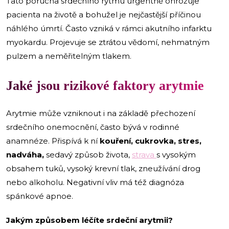
Tato porucha srdečního rytmu urgentně ohrožuje
pacienta na životě a bohužel je nejčastější příčinou
náhlého úmrtí. Často vzniká v rámci akutního infarktu
myokardu. Projevuje se ztrátou vědomí, nehmatným
pulzem a neměřitelným tlakem.
Jaké jsou rizikové faktory arytmie
Arytmie může vzniknout i na základě přechození
srdečního onemocnění, často bývá v rodinné
anamnéze. Přispívá k ní
kouření, cukrovka, stres,
nadváha,
sedavý způsob života,
strava
s vysokým
obsahem tuků, vysoký krevní tlak, zneužívání drog
nebo alkoholu. Negativní vliv má též diagnóza
spánkové apnoe.
Jakým způsobem léčíte srdeční arytmii?