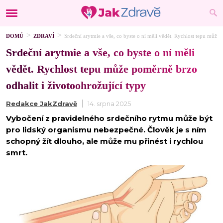
DOMŮ
ZDRAVÍ
Srdeční arytmie a vše, co byste o ní měli vědět. Rychlost tepu může 
Srdeční arytmie a vše, co byste o ní měli
vědět. Rychlost tepu může poměrně brzo
odhalit i životoohrožující typy
Redakce JakZdravě
14. srpna 2025
Vybočení z pravidelného srdečního rytmu může být
pro lidský organismu nebezpečné. Člověk je s ním
schopný žít dlouho, ale může mu přinést i rychlou
smrt.