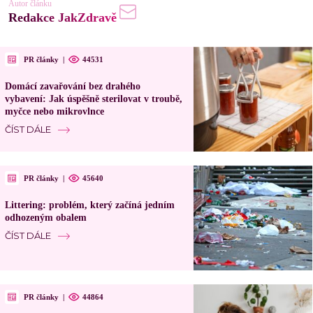
Autor článku
Redakce JakZdravě
PR články
|
44531
Domácí zavařování bez drahého
vybavení: Jak úspěšně sterilovat v troubě,
myčce nebo mikrovlnce
ČÍST DÁLE
PR články
|
45640
Littering: problém, který začíná jedním
odhozeným obalem
ČÍST DÁLE
PR články
|
44864