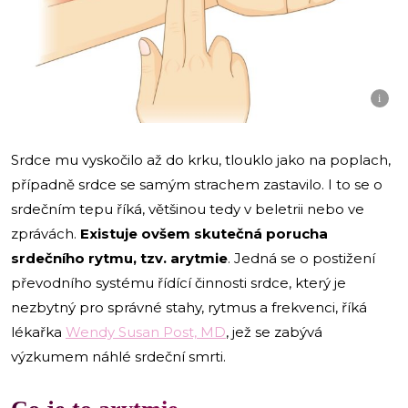
i
Srdce mu vyskočilo až do krku, tlouklo jako na poplach,
případně srdce se samým strachem zastavilo. I to se o
srdečním tepu říká, většinou tedy v beletrii nebo ve
zprávách.
Existuje ovšem skutečná porucha
srdečního rytmu, tzv. arytmie
. Jedná se o postižení
převodního systému řídící činnosti srdce, který je
nezbytný pro správné stahy, rytmus a frekvenci, říká
lékařka
Wendy Susan Post, MD
, jež se zabývá
výzkumem náhlé srdeční smrti.