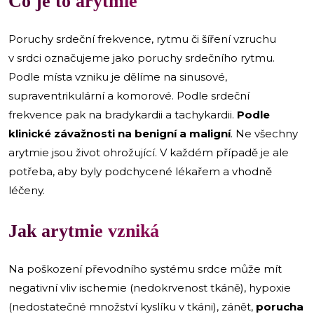
Co je to arytmie
Poruchy srdeční frekvence, rytmu či šíření vzruchu
v srdci označujeme jako poruchy srdečního rytmu.
Podle místa vzniku je dělíme na sinusové,
supraventrikulární a komorové. Podle srdeční
frekvence pak na bradykardii a tachykardii.
Podle
klinické závažnosti na benigní a maligní
. Ne všechny
arytmie jsou život ohrožující. V každém případě je ale
potřeba, aby byly podchycené lékařem a vhodně
léčeny.
Jak arytmie vzniká
Na poškození převodního systému srdce může mít
negativní vliv ischemie (nedokrvenost tkáně), hypoxie
(nedostatečné množství kyslíku v tkáni), zánět,
porucha