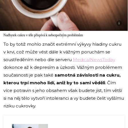
i
Nadbytek cukru v těle přispívá k nebezpečným problémům
To by totiž mohlo značit extrémní výkyvy hladiny cukru
v krvi, což může vést dále k vážným poruchám se
soustředěním nebo dle serveru
MedicalNewsToday
dokonce až k depresím a úzkosti. Vážným problémem
současnosti je pak také
samotná závislosti na cukru,
kterou trpí mnoho lidí, aniž by to sami věděli
. Čím
více potravin s jeho obsahem však budete jíst, tím větší
si na něj tělo vytvoří intoleranci a vy budete čelit vyššímu
riziku cukrovky.