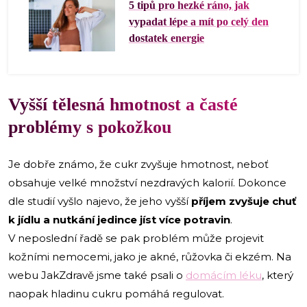
5 tipů pro hezké ráno, jak
vypadat lépe a mít po celý den
dostatek energie
Vyšší tělesná hmotnost a časté
problémy s pokožkou
Je dobře známo, že cukr zvyšuje hmotnost, neboť
obsahuje velké množství nezdravých kalorií. Dokonce
dle studií vyšlo najevo, že jeho vyšší
příjem zvyšuje chuť
k jídlu a nutkání jedince jíst více potravin
.
V neposlední řadě se pak problém může projevit
kožními nemocemi, jako je akné, růžovka či ekzém. Na
webu JakZdravě jsme také psali o
domácím léku
, který
naopak hladinu cukru pomáhá regulovat.