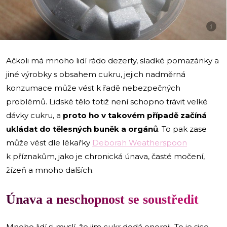
i
Ačkoli má mnoho lidí rádo dezerty, sladké pomazánky a
jiné výrobky s obsahem cukru, jejich nadměrná
konzumace může vést k řadě nebezpečných
problémů. Lidské tělo totiž není schopno trávit velké
dávky cukru, a
proto ho v takovém případě začíná
ukládat do tělesných buněk a orgánů
. To pak zase
může vést dle lékařky
Deborah Weatherspoon
k příznakům, jako je chronická únava, časté močení,
žízeň a mnoho dalších.
Únava a neschopnost se soustředit
Mnoho lidí si myslí, že jim cukr dodá energii. To je sice