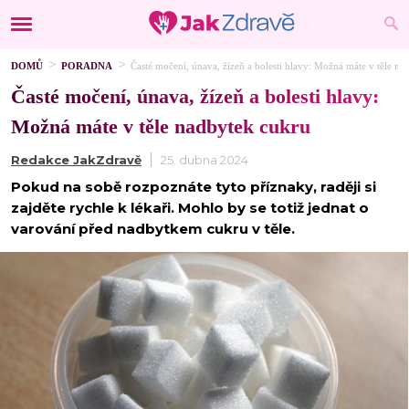
DOMŮ
PORADNA
Časté močení, únava, žízeň a bolesti hlavy: Možná máte v těle na
Časté močení, únava, žízeň a bolesti hlavy:
Možná máte v těle nadbytek cukru
Redakce JakZdravě
25. dubna 2024
Pokud na sobě rozpoznáte tyto příznaky, raději si
zajděte rychle k lékaři. Mohlo by se totiž jednat o
varování před nadbytkem cukru v těle.