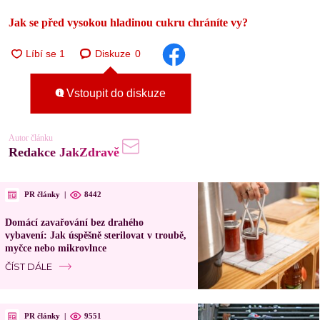
Jak se před vysokou hladinou cukru chráníte vy?
Diskuze
0
Vstoupit do diskuze
Autor článku
Redakce JakZdravě
PR články
|
8442
Domácí zavařování bez drahého
vybavení: Jak úspěšně sterilovat v troubě,
myčce nebo mikrovlnce
ČÍST DÁLE
PR články
|
9551