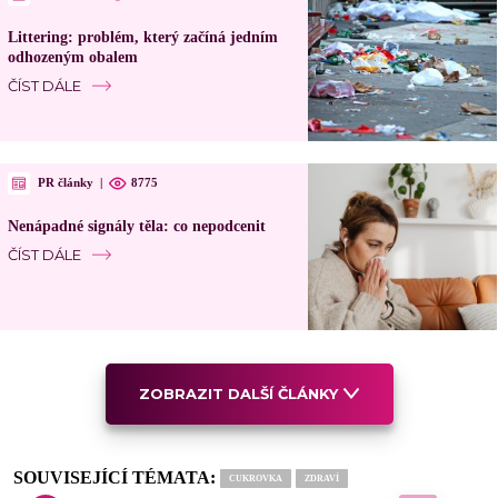
Littering: problém, který začíná jedním
odhozeným obalem
ČÍST DÁLE
PR články
|
8775
Nenápadné signály těla: co nepodcenit
ČÍST DÁLE
ZOBRAZIT DALŠÍ ČLÁNKY
SOUVISEJÍCÍ TÉMATA:
CUKROVKA
ZDRAVÍ