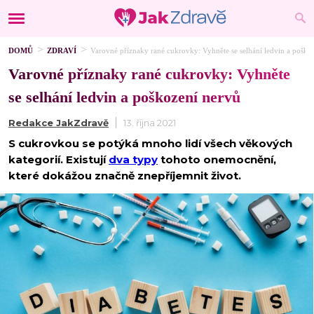
DOMŮ
ZDRAVÍ
Varovné příznaky rané cukrovky: Vyhněte se selhání ledvin a poško
Varovné příznaky rané cukrovky: Vyhněte
se selhání ledvin a poškození nervů
Redakce JakZdravě
13. října 2021
S cukrovkou se potýká mnoho lidí všech věkových
kategorií. Existují
dva typy
tohoto onemocnění,
které dokážou značně znepříjemnit život.