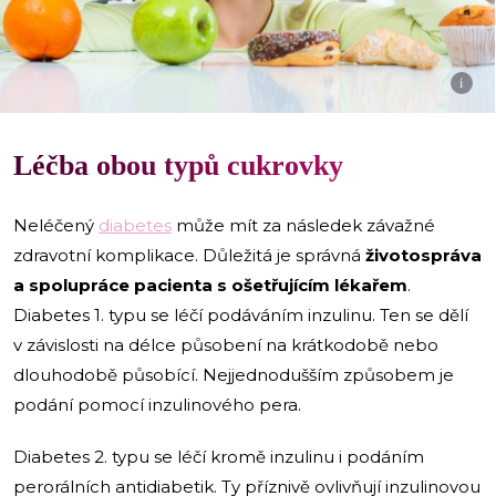
i
Léčba obou typů cukrovky
Neléčený
diabetes
může mít za následek závažné
zdravotní komplikace. Důležitá je správná
životospráva
a spolupráce pacienta s ošetřujícím lékařem
.
Diabetes 1. typu se léčí podáváním inzulinu. Ten se dělí
v závislosti na délce působení na krátkodobě nebo
dlouhodobě působící. Nejjednodušším způsobem je
podání pomocí inzulinového pera.
Diabetes 2. typu se léčí kromě inzulinu i podáním
perorálních antidiabetik. Ty příznivě ovlivňují inzulinovou