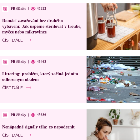
PR články
|
45353
Domácí zavařování bez drahého
vybavení: Jak úspěšně sterilovat v troubě,
myčce nebo mikrovlnce
ČÍST DÁLE
PR články
|
46462
Littering: problém, který začíná jedním
odhozeným obalem
ČÍST DÁLE
PR články
|
45686
Nenápadné signály těla: co nepodcenit
ČÍST DÁLE