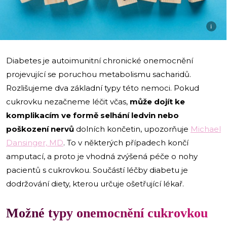
i
Diabetes je autoimunitní chronické onemocnění
projevující se poruchou metabolismu sacharidů.
Rozlišujeme dva základní typy této nemoci. Pokud
cukrovku nezačneme léčit včas,
může dojít ke
komplikacím ve formě selhání ledvin nebo
poškození nervů
dolních končetin, upozorňuje
Michael
Dansinger, MD
. To v některých případech končí
amputací, a proto je vhodná zvýšená péče o nohy
pacientů s cukrovkou. Součástí léčby diabetu je
dodržování diety, kterou určuje ošetřující lékař.
Možné typy onemocnění cukrovkou