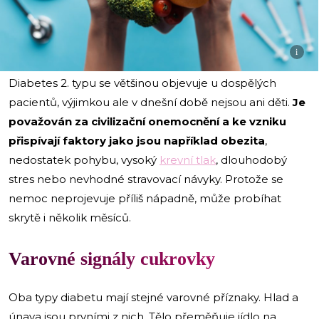
i
Diabetes 2. typu se většinou objevuje u dospělých
pacientů, výjimkou ale v dnešní době nejsou ani děti.
Je
považován za civilizační onemocnění a ke vzniku
přispívají faktory jako jsou například obezita
,
nedostatek pohybu, vysoký
krevní tlak
, dlouhodobý
stres nebo nevhodné stravovací návyky. Protože se
nemoc neprojevuje příliš nápadně, může probíhat
skrytě i několik měsíců.
Varovné signály cukrovky
Oba typy diabetu mají stejné varovné příznaky. Hlad a
únava jsou prvními z nich. Tělo přeměňuje jídlo na