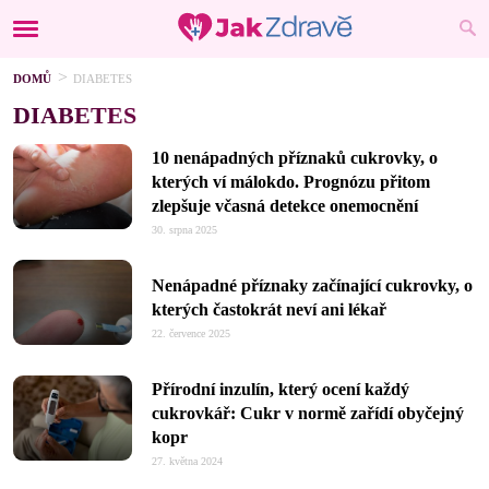
DOMŮ
DIABETES
DIABETES
10 nenápadných příznaků cukrovky, o
kterých ví málokdo. Prognózu přitom
zlepšuje včasná detekce onemocnění
30. srpna 2025
Nenápadné příznaky začínající cukrovky, o
kterých častokrát neví ani lékař
22. července 2025
Přírodní inzulín, který ocení každý
cukrovkář: Cukr v normě zařídí obyčejný
kopr
27. května 2024