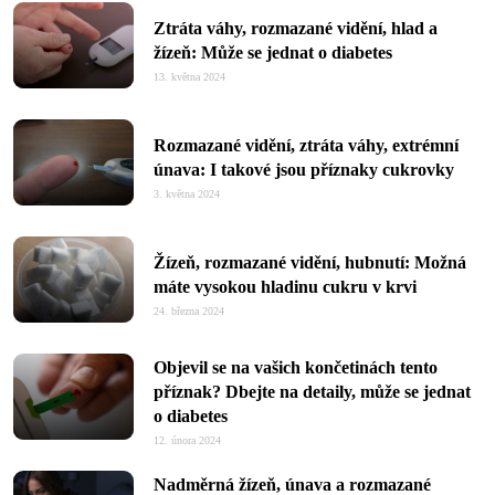
Ztráta váhy, rozmazané vidění, hlad a
žízeň: Může se jednat o diabetes
13. května 2024
Rozmazané vidění, ztráta váhy, extrémní
únava: I takové jsou příznaky cukrovky
3. května 2024
Žízeň, rozmazané vidění, hubnutí: Možná
máte vysokou hladinu cukru v krvi
24. března 2024
Objevil se na vašich končetinách tento
příznak? Dbejte na detaily, může se jednat
o diabetes
12. února 2024
Nadměrná žízeň, únava a rozmazané