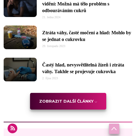
vidění: Možná má tělo problém s
odbouráváním cukrů
21. ledna 2024
Ztráta váhy, časté močení a hlad: Mohlo by
se jednat o cukrovku
29. listopadu 2023
Častý hlad, nevysvětlitelná žízeň i ztráta
váhy. Takhle se projevuje cukrovka
2. října 2023
ZOBRAZIT DALŠÍ ČLÁNKY