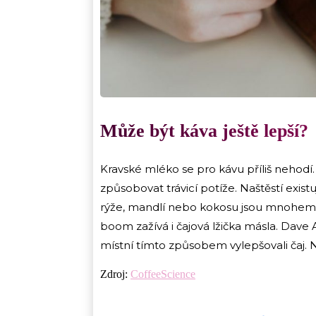
Může být káva ještě lepší?
Kravské mléko se pro kávu příliš nehodí
způsobovat trávicí potíže. Naštěstí exist
rýže, mandlí nebo kokosu jsou mnohem j
boom zažívá i čajová lžička másla. Dave 
místní tímto způsobem vylepšovali čaj. N
Zdroj:
CoffeeScience