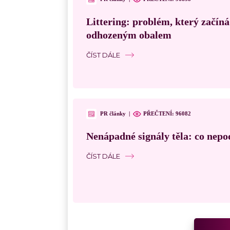
Littering: problém, který začín
odhozeným obalem
ČÍST DÁLE
PR články
|
PŘEČTENÍ:
96082
Nenápadné signály těla: co nepo
ČÍST DÁLE