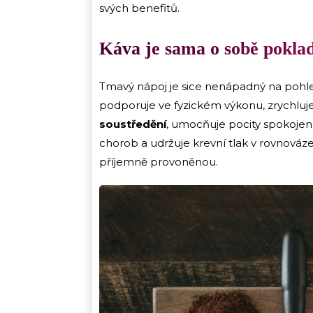
svých benefitů.
Káva je sama o sobě pokla
Tmavý nápoj je sice nenápadný na pohl
podporuje ve fyzickém výkonu, zrychluj
soustředění
, umocňuje pocity spokojenos
chorob a udržuje krevní tlak v rovnováze
příjemně provoněnou.