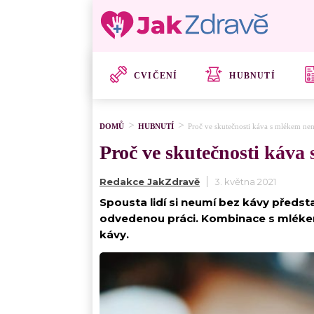
CVIČENÍ
HUBNUTÍ
DOMŮ
HUBNUTÍ
Proč ve skutečnosti káva s mlékem nen
Proč ve skutečnosti káva
Redakce JakZdravě
3. května 2021
Spousta lidí si neumí bez kávy předsta
odvedenou práci. Kombinace s mlékem 
kávy.