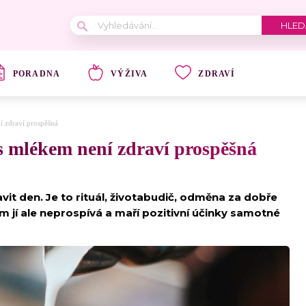
PORADNA
VÝŽIVA
ZDRAVÍ
í zdraví prospěšná
 s mlékem není zdraví prospěšná
vit den. Je to rituál, životabudič, odměna za dobře
jí ale neprospívá a maří pozitivní účinky samotné