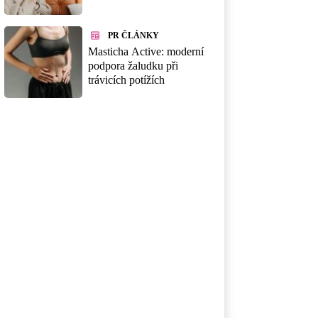
PR ČLÁNKY
Masticha Active: moderní
podpora žaludku při
trávicích potížích