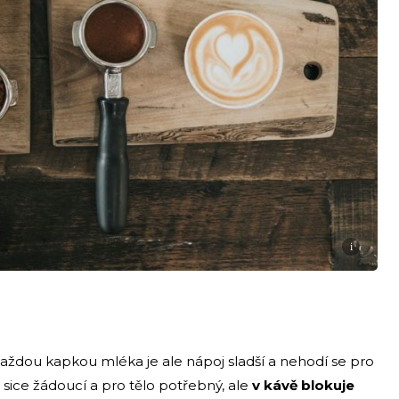
i
S každou kapkou mléka je ale nápoj sladší a nehodí se pro
 sice žádoucí a pro tělo potřebný, ale
v kávě blokuje