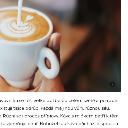
i
vovníku se těší velké oblibě po celém světě a po ropě
stují tisíce odrůd, každá má jinou vůni, různou sílu,
k. Různí se i proces přípravy. Káva s mlékem patří k těm
ení a zjemňuje chuť. Bohužel tak káva přichází o spoustu