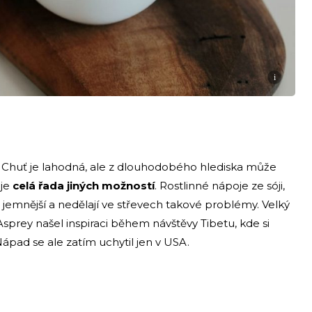
i
. Chuť je lahodná, ale z dlouhodobého hlediska může
uje
celá řada jiných možností
. Rostlinné nápoje ze sóji,
emnější a nedělají ve střevech takové problémy. Velký
Asprey našel inspiraci během návštěvy Tibetu, kde si
ápad se ale zatím uchytil jen v USA.