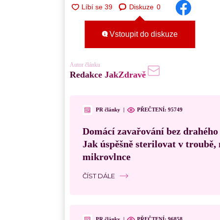
Diskuze
0
Vstoupit do diskuze
Autor článku
Redakce JakZdravě
PR články
|
PŘEČTENÍ:
95749
Domácí zavařování bez drahého
Jak úspěšně sterilovat v troubě
mikrovlnce
ČÍST DÁLE
PR články
|
PŘEČTENÍ:
96858