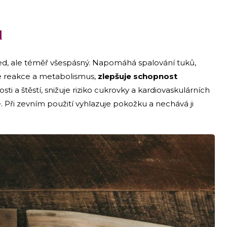
d
ed, ale téměř všespásný. Napomáhá spalování tuků,
e reakce a metabolismus,
zlepšuje schopnost
ti a štěstí, snižuje riziko cukrovky a kardiovaskulárních
. Při zevním použití vyhlazuje pokožku a nechává ji