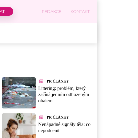
REDAKCE
KONTAKT
PR ČLÁNKY
Littering: problém, který
začíná jedním odhozeným
obalem
PR ČLÁNKY
Nenápadné signály těla: co
nepodcenit