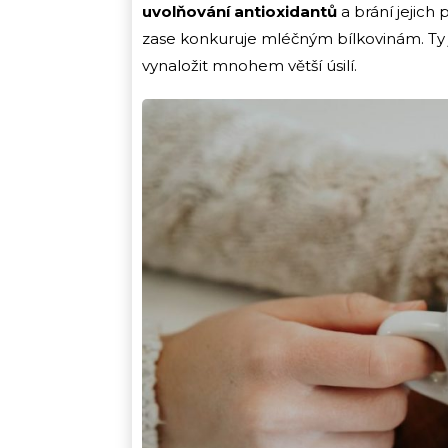
uvolňování antioxidantů
a brání jejich 
zase konkuruje mléčným bílkovinám. Ty j
vynaložit mnohem větší úsilí.