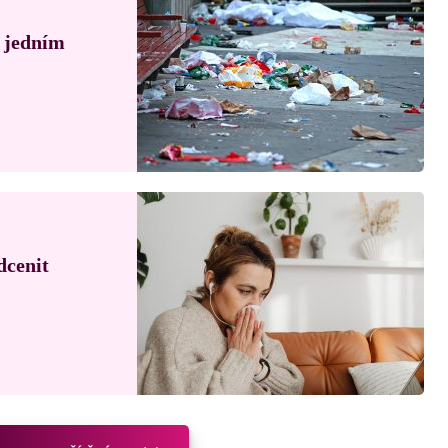
á jedním
dcenit