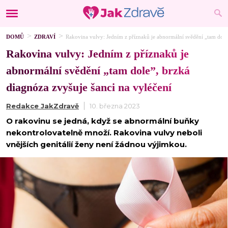
DOMŮ
ZDRAVÍ
Rakovina vulvy: Jedním z příznaků je abnormální svědění „tam dole”
Rakovina vulvy: Jedním z příznaků je
abnormální svědění „tam dole”, brzká
diagnóza zvyšuje šanci na vyléčení
Redakce JakZdravě
10. března 2023
O rakovinu se jedná, když se abnormální buňky
nekontrolovatelně množí. Rakovina vulvy neboli
vnějších genitálií ženy není žádnou výjimkou.