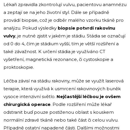
Lékaři zpravidla zkontrolují vulvu, pacientovu anamnézu
a zeptají se na jeho životní styl. Dále se případně
provádí biopsie, což je odběr malého vzorku tkáně pro
analýzu. Pokud výsledky
biopsie potvrdí rakovinu
vulvy
, je nutné zjistit v jakém je stádiu. Stádia se označují
od 0 do 4, čím je stádium vyšší, tím je větší rozšíření a
také závažnost. K určení stádia je využíváno CT
vyšetření, magnetická rezonance, či cystoskopie a
proktoskopie.
Léčba závisí na stádiu rakoviny, může se využít laserová
terapie, která využívá k usmrcení rakovinových buněk
vysoce intenzivní světlo.
Nejčastější léčbou je ovšem
chirurgická operace
. Podle rozšíření může lékař
odstranit buď pouze postiženou oblast s kouskem
normální zdravé tkáně nebo také část či celou vulvu.
Případně ostatní napadené části. Dalšími možnostmi