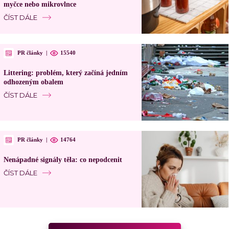
myčce nebo mikrovlnce
ČÍST DÁLE
PR články
|
15540
Littering: problém, který začíná jedním
odhozeným obalem
ČÍST DÁLE
PR články
|
14764
Nenápadné signály těla: co nepodcenit
ČÍST DÁLE