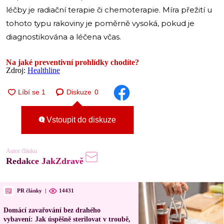
léčby je radiační terapie či chemoterapie. Míra přežití u
tohoto typu rakoviny je poměrně vysoká, pokud je
diagnostikována a léčena včas.
Na jaké preventivní prohlídky chodíte?
Zdroj:
Healthline
Diskuze
0
Vstoupit do diskuze
Autor článku
Redakce JakZdravě
PR články
|
14431
Domácí zavařování bez drahého
vybavení: Jak úspěšně sterilovat v troubě,