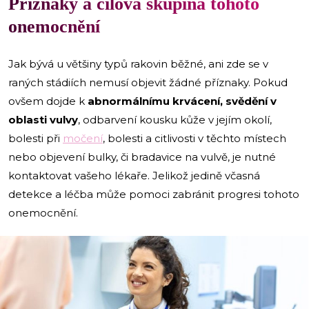
Příznaky a cílová skupina tohoto
onemocnění
Jak bývá u většiny typů rakovin běžné, ani zde se v
raných stádiích nemusí objevit žádné příznaky. Pokud
ovšem dojde k
abnormálnímu krvácení, svědění v
oblasti vulvy
, odbarvení kousku kůže v jejím okolí,
bolesti při
močení
, bolesti a citlivosti v těchto místech
nebo objevení bulky, či bradavice na vulvě, je nutné
kontaktovat vašeho lékaře. Jelikož jedině včasná
detekce a léčba může pomoci zabránit progresi tohoto
onemocnění.