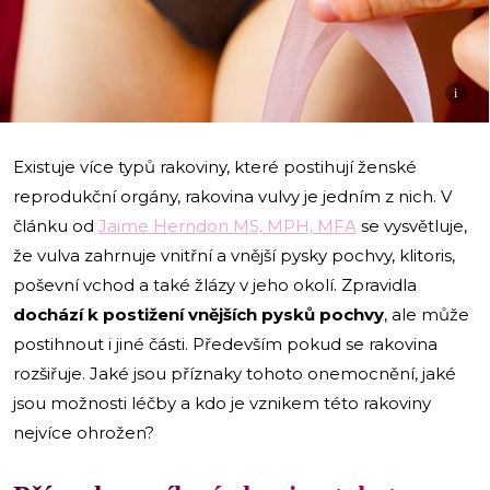
i
Existuje více typů rakoviny, které postihují ženské
reprodukční orgány, rakovina vulvy je jedním z nich. V
článku od
Jaime Herndon MS, MPH, MFA
se vysvětluje,
že vulva zahrnuje vnitřní a vnější pysky pochvy, klitoris,
poševní vchod a také žlázy v jeho okolí. Zpravidla
dochází k postižení vnějších pysků pochvy
, ale může
postihnout i jiné části. Především pokud se rakovina
rozšiřuje. Jaké jsou příznaky tohoto onemocnění, jaké
jsou možnosti léčby a kdo je vznikem této rakoviny
nejvíce ohrožen?