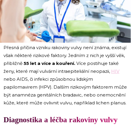
i
Přesná příčina vzniku rakoviny vulvy není známa, existují
však některé rizikové faktory. Jedním z nich je vyšší věk,
přibližně
55 let a více a kouření.
Více postihuje také
ženy, které mají vulvární intraepiteliální neopazii,
HIV
nebo AIDS, či infekci způsobnou lidským
papilomavirem (HPV). Dalším rizikovým faktorem může
být anamnéza genitálních bradavic, nebo onemocnění
kůže, které může ovlivnit vulvu, například lichen planus.
Diagnostika a léčba rakoviny vulvy