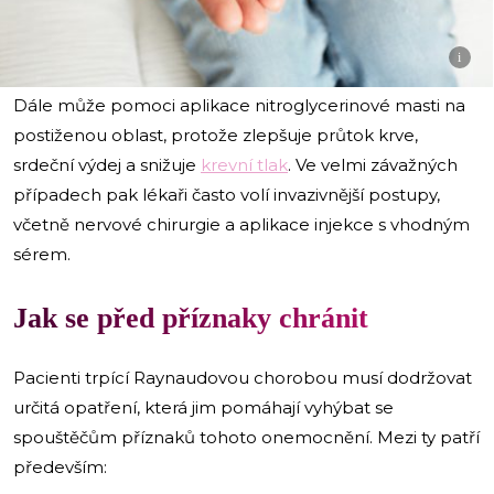
i
Dále může pomoci aplikace nitroglycerinové masti na
postiženou oblast, protože zlepšuje průtok krve,
srdeční výdej a snižuje
krevní tlak
. Ve velmi závažných
případech pak lékaři často volí invazivnější postupy,
včetně nervové chirurgie a aplikace injekce s vhodným
sérem.
Jak se před příznaky chránit
Pacienti trpící Raynaudovou chorobou musí dodržovat
určitá opatření, která jim pomáhají vyhýbat se
spouštěčům příznaků tohoto onemocnění. Mezi ty patří
především: