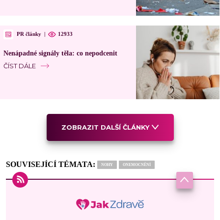
PR články
|
12933
Nenápadné signály těla: co nepodcenit
ČÍST DÁLE
ZOBRAZIT DALŠÍ ČLÁNKY
SOUVISEJÍCÍ TÉMATA:
NOHY
ONEMOCNĚNÍ