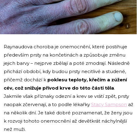
i
Raynaudova choroba je onemocnění, které postihuje
především prsty na končetinách a způsobuje změnu
jejich barvy – nejprve zbělají a poté zmodrají. Následně
přichází období, kdy budou prsty necitlivé a studené,
přičemž dochází k
poklesu teploty, křečím a zúžení
cév, což snižuje přívod krve do této části těla
.
Jakmile však příznaky odezní a krev se vrátí zpět, prsty
naopak zčervenají, a to podle lékařky
Stacy Sampson
až
na několik dní. Je také dobré poznamenat, že ženy jsou
k rozvoji tohoto onemocnění až devětkrát náchylnější
než muži.