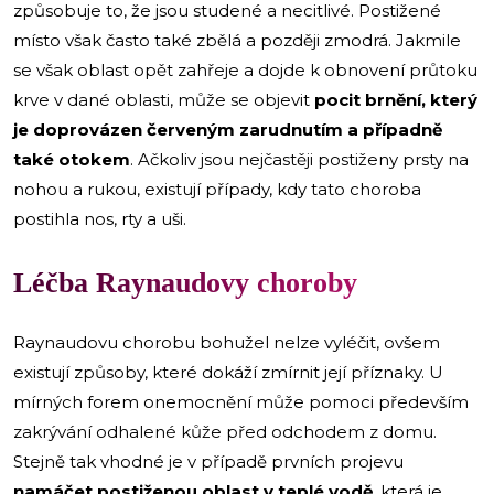
způsobuje to, že jsou studené a necitlivé. Postižené
místo však často také zbělá a později zmodrá. Jakmile
se však oblast opět zahřeje a dojde k obnovení průtoku
krve v dané oblasti, může se objevit
pocit brnění, který
je doprovázen červeným zarudnutím a případně
také otokem
. Ačkoliv jsou nejčastěji postiženy prsty na
nohou a rukou, existují případy, kdy tato choroba
postihla nos, rty a uši.
Léčba Raynaudovy choroby
Raynaudovu chorobu bohužel nelze vyléčit, ovšem
existují způsoby, které dokáží zmírnit její příznaky. U
mírných forem onemocnění může pomoci především
zakrývání odhalené kůže před odchodem z domu.
Stejně tak vhodné je v případě prvních projevu
namáčet postiženou oblast v teplé vodě
, která je