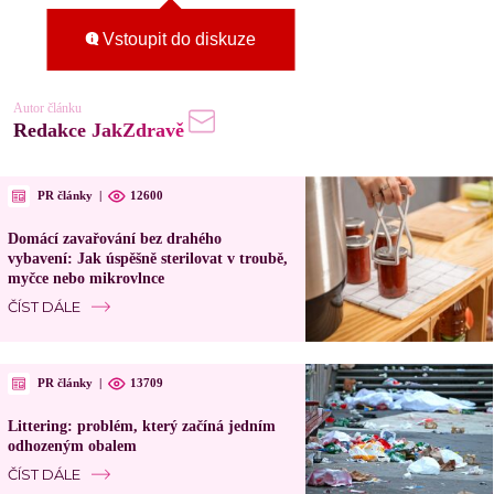
Vstoupit do diskuze
Autor článku
Redakce JakZdravě
PR články
|
12600
Domácí zavařování bez drahého
vybavení: Jak úspěšně sterilovat v troubě,
myčce nebo mikrovlnce
ČÍST DÁLE
PR články
|
13709
Littering: problém, který začíná jedním
odhozeným obalem
ČÍST DÁLE