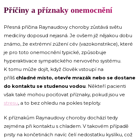
Příčiny a příznaky onemocnění
Přesná příčina Raynaudovy choroby zůstává světu
medicíny doposud nejasná. Je ovšem již nějakou dobu
známo, že extrémní zúžení cév (vazokonstrikce), které
je pro toto onemocnění typické, způsobuje
hyperaktivace sympatického nervového systému.
K tomu může dojít, když člověk vstoupí na
příliš
chladné místo, otevře mrazák nebo se dostane
do kontaktu se studenou vodou
. Někteří pacienti
však také mohou pociťovat příznaky, pokud jsou ve
stresu
, a to bez ohledu na pokles teploty.
K příznakům Raynaudovy choroby dochází tedy
zejména při kontaktu s chladem. V takovém případě
prsty na končetinách navíc čelí nedostatku kyslíku, což