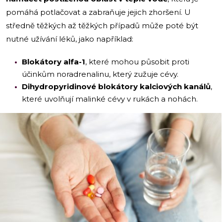
pomáhá potlačovat a zabraňuje jejich zhoršení. U
středně těžkých až těžkých případů může poté být
nutné užívání léků, jako například:
Blokátory alfa-1
, které
mohou působit proti
účinkům noradrenalinu, který zužuje cévy.
Dihydropyridinové blokátory kalciových kanálů
,
které uvolňují malinké cévy v rukách a nohách.