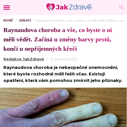
DOMŮ
ZDRAVÍ
Raynaudova choroba a vše, co byste o ni měli vědět. Začíná u změny
Raynaudova choroba a vše, co byste o ni
měli vědět. Začíná u změny barvy prstů,
končí u nepříjemných křečí
Redakce JakZdravě
31. března 2023
Raynaudova choroba je nebezpečné onemocnění,
které byste rozhodně měli řešit včas. Existují
opatření, která vám pomohou zmírnit jeho příznaky.