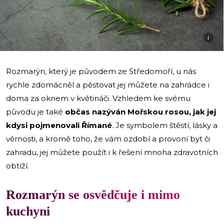
i
Rozmarýn, který je původem ze Středomoří, u nás
rychle zdomácněl a pěstovat jej můžete na zahrádce i
doma za oknem v květináči. Vzhledem ke svému
původu je také
občas nazýván Mořskou rosou, jak jej
kdysi pojmenovali Římané
. Je symbolem štěstí, lásky a
věrnosti, a kromě toho, že vám ozdobí a provoní byt či
zahradu, jej můžete použít i k řešení mnoha zdravotních
obtíží.
Rozmarýn se osvědčuje i mimo
kuchyni