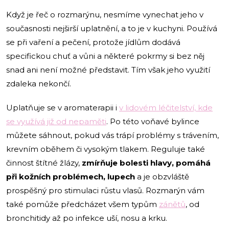
Když je řeč o rozmarýnu, nesmíme vynechat jeho v
současnosti nejširší uplatnění, a to je v kuchyni. Používá
se při vaření a pečení, protože jídlům dodává
specifickou chuť a vůni a některé pokrmy si bez něj
snad ani není možné představit. Tím však jeho využití
zdaleka nekončí.
Uplatňuje se v aromaterapii i
v lidovém léčitelství, kde
se využívá již od nepaměti
. Po této voňavé bylince
můžete sáhnout, pokud vás trápí problémy s trávením,
krevním oběhem či vysokým tlakem. Reguluje také
činnost štítné žlázy,
zmírňuje bolesti hlavy, pomáhá
při kožních problémech, lupech
a je obzvláště
prospěšný pro stimulaci růstu vlasů. Rozmarýn vám
také pomůže předcházet všem typům
zánětů
, od
bronchitidy až po infekce uší, nosu a krku.