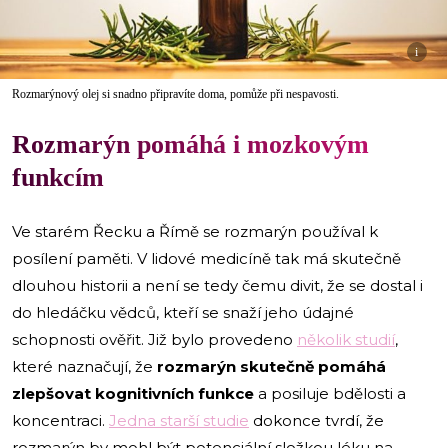
i
Rozmarýnový olej si snadno připravíte doma, pomůže při nespavosti.
Rozmarýn pomáhá i mozkovým
funkcím
Ve starém Řecku a Římě se rozmarýn používal k
posílení paměti. V lidové medicíně tak má skutečně
dlouhou historii a není se tedy čemu divit, že se dostal i
do hledáčku vědců, kteří se snaží jeho údajné
schopnosti ověřit. Již bylo provedeno
několik studií
,
které naznačují, že
rozmarýn skutečně pomáhá
zlepšovat kognitivních funkce
a posiluje bdělosti a
koncentraci.
Jedna starší studie
dokonce tvrdí, že
rozmarýn by mohl být potenciální složkou léku na