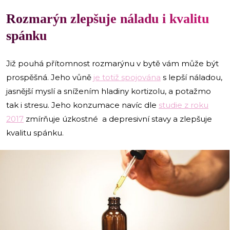
Rozmarýn zlepšuje náladu i kvalitu
spánku
Již pouhá přítomnost rozmarýnu v bytě vám může být
prospěšná. Jeho vůně
je totiž spojována
s lepší náladou,
jasnější myslí a snížením hladiny kortizolu, a potažmo
tak i stresu. Jeho konzumace navíc dle
studie z roku
2017
zmírňuje úzkostné a depresivní stavy a zlepšuje
kvalitu spánku.