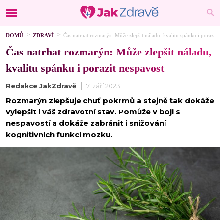
DOMŮ
ZDRAVÍ
Čas natrhat rozmarýn: Může zlepšit náladu, kvalitu spánku i porazit 
Čas natrhat rozmarýn: Může zlepšit náladu,
kvalitu spánku i porazit nespavost
Redakce JakZdravě
7. září 2023
Rozmarýn zlepšuje chuť pokrmů a stejně tak dokáže
vylepšit i váš zdravotní stav. Pomůže v boji s
nespavostí a dokáže zabránit i snižování
kognitivních funkcí mozku.