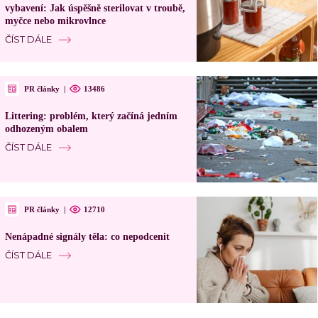
vybavení: Jak úspěšně sterilovat v troubě,
myčce nebo mikrovlnce
ČÍST DÁLE
PR články
|
13486
Littering: problém, který začíná jedním
odhozeným obalem
ČÍST DÁLE
PR články
|
12710
Nenápadné signály těla: co nepodcenit
ČÍST DÁLE