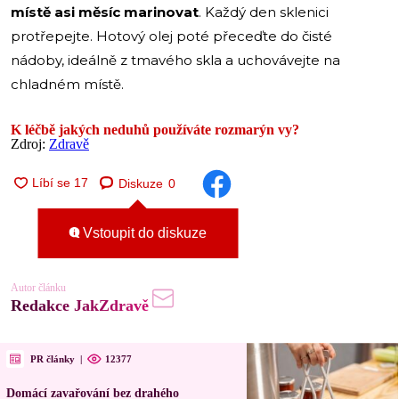
místě asi měsíc marinovat
. Každý den sklenici
protřepejte. Hotový olej poté přeceďte do čisté
nádoby, ideálně z tmavého skla a uchovávejte na
chladném místě.
K léčbě jakých neduhů používáte rozmarýn vy?
Zdroj:
Zdravě
Diskuze
0
Vstoupit do diskuze
Autor článku
Redakce JakZdravě
PR články
|
12377
Domácí zavařování bez drahého