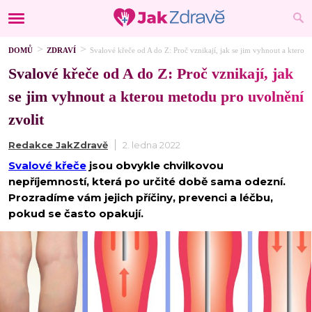
DOMŮ
ZDRAVÍ
Svalové křeče od A do Z: Proč vznikají, jak se jim vyhnout a kterou
Svalové křeče od A do Z: Proč vznikají, jak
se jim vyhnout a kterou metodu pro uvolnění
zvolit
Redakce JakZdravě
2. ledna 2022
Svalové křeče
jsou obvykle chvilkovou
nepříjemností, která po určité době sama odezní.
Prozradíme vám jejich příčiny, prevenci a léčbu,
pokud se často opakují.