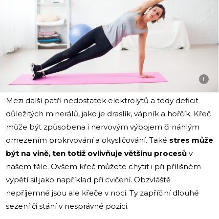
i
Mezi další patří nedostatek elektrolytů a tedy deficit
důležitých minerálů, jako je draslík, vápník a hořčík. Křeč
může být způsobena i nervovým výbojem či náhlým
omezením prokrvování a okysličování. Také
stres může
být na vině, ten totiž ovlivňuje většinu procesů
v
našem těle. Ovšem křeč můžete chytit i při přílišném
vypětí sil jako například při cvičení. Obzvláště
nepříjemné jsou ale křeče v noci. Ty zapříčiní dlouhé
sezení či stání v nesprávné pozici.