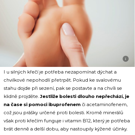
i
I u silných křečí je potřeba nezapomínat dýchat a
chvilkové nepohodlí přetrpět. Pokud ke svalovému
stahu dojde při sezení, pak se postavte a na chvíli se
klidně projděte.
Jestliže bolesti dlouho nepřechází, je
na čase si pomoci ibuprofenem
či acetaminofenem,
což jsou prášky určené proti bolesti. Kromě minerálů
však proti křečím funguje i vitamin B12, který je potřeba
brát denně a delší dobu, aby nastoupily kýžené účinky.