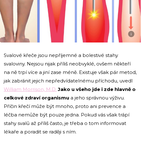
i
Svalové křeče jsou nepříjemné a bolestivé stahy
svaloviny. Nejsou nijak příliš neobvyklé, ovšem někteří
na ně trpí více a jiní zase méně. Existuje však pár metod,
jak zabránit jejich nepředvídatelnému příchodu, uvedl
William Morrison, M.D.
Jako u všeho jde i zde hlavně o
celkové zdraví organismu
a jeho správnou výživu.
Příčin křečí může být mnoho, proto ani prevence a
léčba nemůže být pouze jedna. Pokud vás však trápí
stahy svalů až příliš často, je třeba o tom informovat
lékaře a poradit se raději s ním.