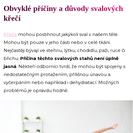
Obvyklé příčiny a důvody svalových
křečí
Křeče
mohou postihnout jakýkoli sval v našem těle.
Mohou být pouze v jeho části nebo v celé tkáni.
Nejčastěji bývají ve stehnu, lýtku, chodidlu, paži, ruce či
břichu.
Příčina těchto svalových stahů není úplně
jasná
. Někteří odborníci tvrdí, že mohou být spojeny s
nedostatečným protažením, přílišnou únavou a
vyčerpáním nebo například i dehydratací. Možných
problémů je opravdu hodně.