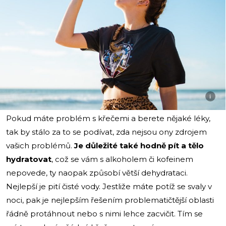
i
Pokud máte problém s křečemi a berete nějaké léky,
tak by stálo za to se podívat, zda nejsou ony zdrojem
vašich problémů.
Je důležité také hodně pít a tělo
hydratovat
, což se vám s alkoholem či kofeinem
nepovede, ty naopak způsobí větší dehydrataci.
Nejlepší je pití čisté vody. Jestliže máte potíž se svaly v
noci, pak je nejlepším řešením problematičtější oblasti
řádně protáhnout nebo s nimi lehce zacvičit. Tím se