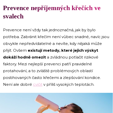
Prevence nepříjemných křečích ve
svalech
Prevence není vždy tak jednoznačná, jak by bylo
potřeba. Zabránit křečím není vůbec snadné, navíc jsou
obvykle nepředvídatelné a nevíte, kdy nějaká může
přijít. Ovšem
existují metody, které jejich výskyt
dokáží hodně omezit
a zvládnou potlačit rizikové
faktory. Mezi nejlepší prevenci patří pravidelné
protahování, a to zvláště problémových oblastí
postihovaných často křečemi a zlepšování kondice.
Není ale dobré
cvičit
v příliš vysokých teplotách.