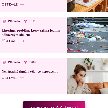
ČÍST DÁLE
PR články
|
19119
Littering: problém, který začíná jedním
odhozeným obalem
ČÍST DÁLE
PR články
|
18343
Nenápadné signály těla: co nepodcenit
ČÍST DÁLE
ZOBRAZIT DALŠÍ ČLÁNKY