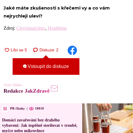
Jaké máte zkušenosti s křečemi vy a co vám
nejrychleji uleví?
Zdroj:
Clevelandclinic
,
Healthline
Diskuze
2
Vstoupit do diskuze
Autor článku
Redakce JakZdravě
PR články
|
18010
Domácí zavařování bez drahého
vybavení: Jak úspěšně sterilovat v troubě,
myčce nebo mikrovlnce