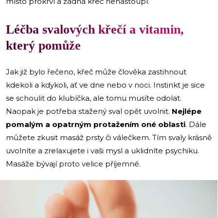
místo prokrví a žádná křeč nenastoupí.
Léčba svalových křečí a vitamin,
který pomůže
Jak již bylo řečeno, křeč může člověka zastihnout
kdekoli a kdykoli, ať ve dne nebo v noci. Instinkt je sice
se schoulit do klubíčka, ale tomu musíte odolat.
Naopak je potřeba stažený sval opět uvolnit.
Nejlépe
pomalým a opatrným protažením oné oblasti
. Dále
můžete zkusit masáž prsty či válečkem. Tím svaly krásně
uvolníte a zrelaxujete i vaši mysl a uklidníte psychiku.
Masáže bývají proto velice příjemné.