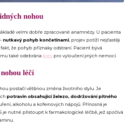
lidných nohou
základě velmi dobře zpracované anamnézy. U pacienta
 –
nutkavý pohyb končetinami
, projev potíží nejčastěji
 fakt, že pohyb příznaky odstraní. Pacient bývá
e mu také odebrána
krev
pro vyloučení jiných nemocí.
nohou léčí
u postačí většinou změna životního stylu. Je
ěch
potravin obsahující železo, dodržování pitného
ření, alkoholu a kofeinových nápojů. Přínosná je
 je nutné přistoupit k farmakologické léčbě, jež spočívá
paminu.