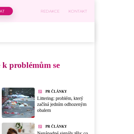
REDAKCE
KONTAKT
e k problémům se
PR ČLÁNKY
Littering: problém, který
začíná jedním odhozeným
obalem
PR ČLÁNKY
Nenápadné signály těla: co