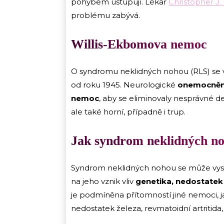
pohybem ustupují. Lékař
Christopher J. 
problému zabývá.
Willis-Ekbomova nemoc
O syndromu neklidných nohou (RLS) se ví 
od roku 1945. Neurologické
onemocnění
nemoc
, aby se eliminovaly nesprávné de
ale také horní, případně i trup.
Jak syndrom neklidných no
Syndrom neklidných nohou se může vysk
na jeho vznik vliv
genetika, nedostatek 
je podmíněna přítomností jiné nemoci, 
nedostatek železa, revmatoidní artritida