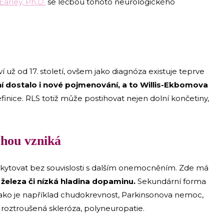
Earley, Ph.D.
se léčbou tohoto neurologického
už od 17. století, ovšem jako diagnóza existuje teprve
 dostalo i nové pojmenování, a to Willis-Ekbomova
finice. RLS totiž může postihovat nejen dolní končetiny,
hou vzniká
ytovat bez souvislosti s dalším onemocněním. Zde má
železa či nízká hladina dopaminu.
Sekundární forma
jako je například chudokrevnost, Parkinsonova nemoc,
, roztroušená skleróza, polyneuropatie.