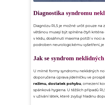
Diagnostika syndromu nek
Diagnózu RLS je možné určit pouze na 
většinou musejí být splněna čtyři kritéria
v klidu, dosáhnutí maxima potíží v noci a
podroben neurologickému vyšetření, j
Jak se syndrom neklidných 
U mírné formy syndromu neklidných noho
doporučena úprava jídelníčku ve prosp
režimu, dostatek pohybu
, omezení kou
spánková hygiena. U těžších případů RLS
v užívání látek, které zvyšují hladinu do