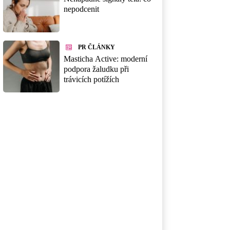
nepodcenit
PR ČLÁNKY
Masticha Active: moderní
podpora žaludku při
trávicích potížích