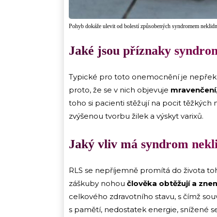
Pohyb dokáže ulevit od bolestí způsobených syndromem neklid
Jaké jsou příznaky syndro
Typické pro toto onemocnění je nepřek
proto, že se v nich objevuje
mravenčení, 
toho si pacienti stěžují na pocit těžkých
zvýšenou tvorbu žilek a výskyt varixů.
Jaký vliv má syndrom nekl
RLS se nepříjemně promítá do života toh
záškuby nohou
člověka obtěžují a zne
celkového zdravotního stavu, s čímž souv
s pamětí, nedostatek energie, snížené