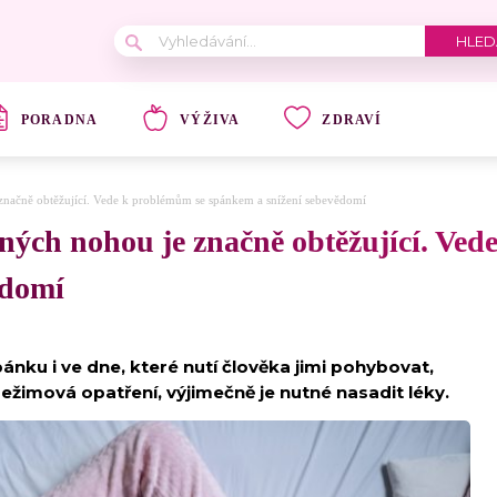
PORADNA
VÝŽIVA
ZDRAVÍ
načně obtěžující. Vede k problémům se spánkem a snížení sebevědomí
ých nohou je značně obtěžující. Ved
ědomí
nku i ve dne, které nutí člověka jimi pohybovat,
žimová opatření, výjimečně je nutné nasadit léky.