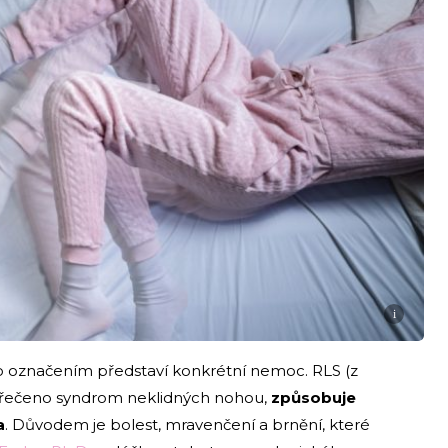
i
o označením představí konkrétní nemoc. RLS (z
ak řečeno syndrom neklidných nohou,
způsobuje
a
. Důvodem je bolest, mravenčení a brnění, které