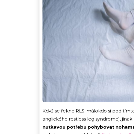
Když se řekne RLS, málokdo si pod tímt
anglického restless leg syndrome), jin
nutkavou potřebu pohybovat noham