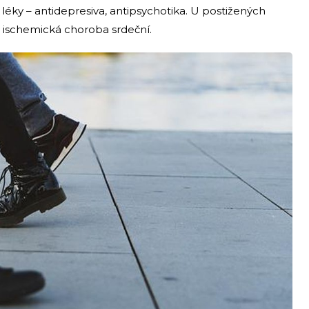
éky – antidepresiva, antipsychotika. U postižených
o ischemická choroba srdeční.