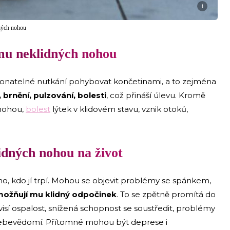
i
ných nohou
mu neklidných nohou
onatelné nutkání pohybovat končetinami, a to zejména
brnění, pulzování, bolesti
, což přináší úlevu. Kromě
 nohou,
bolest
lýtek v klidovém stavu, vznik otoků,
idných nohou na život
o, kdo jí trpí. Mohou se objevit problémy se spánkem,
možňují mu klidný odpočinek
. To se zpětně promítá do
isí ospalost, snížená schopnost se soustředit, problémy
 sebevědomí. Přítomné mohou být deprese i