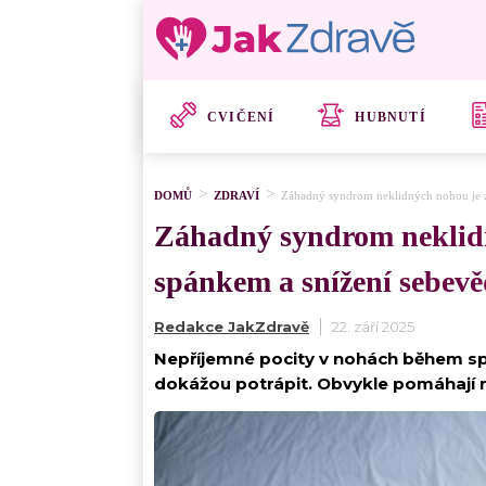
CVIČENÍ
HUBNUTÍ
DOMŮ
ZDRAVÍ
Záhadný syndrom neklidných nohou je z
Záhadný syndrom neklidn
spánkem a snížení sebev
Redakce JakZdravě
22. září 2025
Nepříjemné pocity v nohách během spá
dokážou potrápit. Obvykle pomáhají re