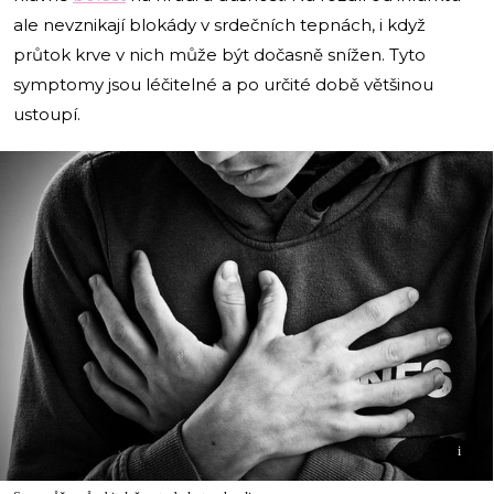
ale nevznikají blokády v srdečních tepnách, i když
průtok krve v nich může být dočasně snížen. Tyto
symptomy jsou léčitelné a po určité době většinou
ustoupí.
i