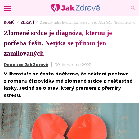
DOMŮ
ZDRAVÍ
Zlomené srdce je diagnóza, kterou je potřeba řešit. Netýká se přito
Zlomené srdce je diagnóza, kterou je
potřeba řešit. Netýká se přitom jen
zamilovaných
Redakce JakZdravě
30. července 2022
V literatuře se často dočteme, že některá postava
z románu či povídky má zlomené srdce z nešťastné
lásky. Jedná se o stav, který pramení z přemíry
stresu.