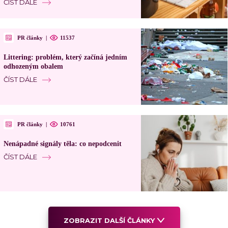
ČÍST DÁLE
PR články
|
11537
Littering: problém, který začíná jedním
odhozeným obalem
ČÍST DÁLE
PR články
|
10761
Nenápadné signály těla: co nepodcenit
ČÍST DÁLE
ZOBRAZIT DALŠÍ ČLÁNKY