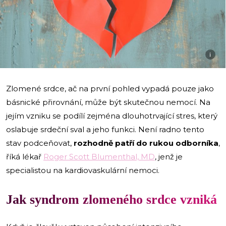
i
Zlomené srdce, ač na první pohled vypadá pouze jako
básnické přirovnání, může být skutečnou nemocí. Na
jejím vzniku se podílí zejména dlouhotrvající stres, který
oslabuje srdeční sval a jeho funkci. Není radno tento
stav podceňovat,
rozhodně patří do rukou odborníka
,
říká lékař
Roger Scott Blumenthal, MD
, jenž je
specialistou na kardiovaskulární nemoci.
Jak syndrom zlomeného srdce vzniká