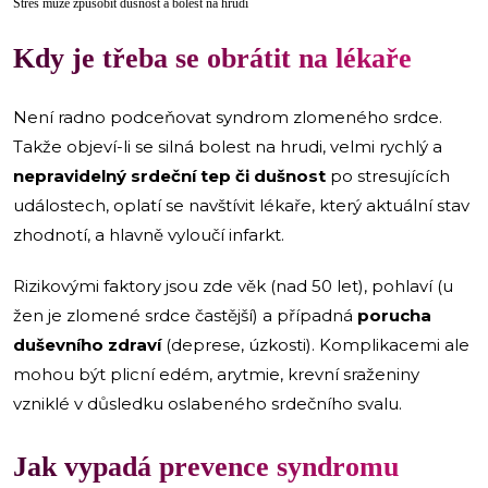
Stres může způsobit dušnost a bolest na hrudi
Kdy je třeba se obrátit na lékaře
Není radno podceňovat syndrom zlomeného srdce.
Takže objeví-li se silná bolest na hrudi, velmi rychlý a
nepravidelný srdeční tep či dušnost
po stresujících
událostech, oplatí se navštívit lékaře, který aktuální stav
zhodnotí, a hlavně vyloučí infarkt.
Rizikovými faktory jsou zde věk (nad 50 let), pohlaví (u
žen je zlomené srdce častější) a případná
porucha
duševního zdraví
(deprese, úzkosti). Komplikacemi ale
mohou být plicní edém, arytmie, krevní sraženiny
vzniklé v důsledku oslabeného srdečního svalu.
Jak vypadá prevence syndromu