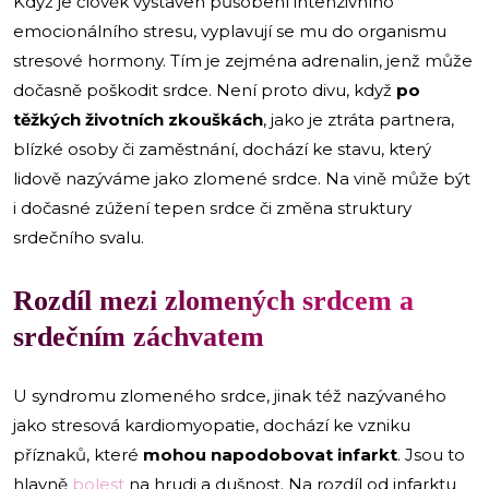
Když je člověk vystaven působení intenzivního
emocionálního stresu, vyplavují se mu do organismu
stresové hormony. Tím je zejména adrenalin, jenž může
dočasně poškodit srdce. Není proto divu, když
po
těžkých životních zkouškách
, jako je ztráta partnera,
blízké osoby či zaměstnání, dochází ke stavu, který
lidově nazýváme jako zlomené srdce. Na vině může být
i dočasné zúžení tepen srdce či změna struktury
srdečního svalu.
Rozdíl mezi zlomených srdcem a
srdečním záchvatem
U syndromu zlomeného srdce, jinak též nazývaného
jako stresová kardiomyopatie, dochází ke vzniku
příznaků, které
mohou napodobovat infarkt
. Jsou to
hlavně
bolest
na hrudi a dušnost. Na rozdíl od infarktu