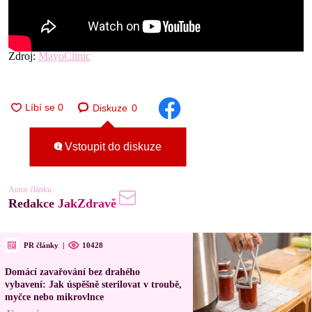
Zdroj:
MayoClinic
Diskuze
0
Vstoupit do diskuze
Autor článku
Redakce JakZdravě
PR články
|
10428
Domácí zavařování bez drahého
vybavení: Jak úspěšně sterilovat v troubě,
myčce nebo mikrovlnce