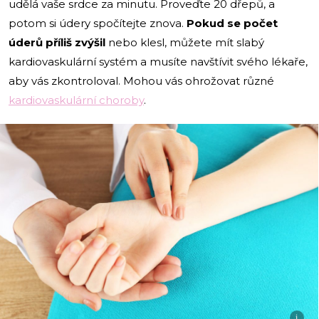
udělá vaše srdce za minutu. Proveďte 20 dřepů, a
potom si údery spočítejte znova.
Pokud se počet
úderů příliš zvýšil
nebo klesl, můžete mít slabý
kardiovaskulární systém a musíte navštívit svého lékaře,
aby vás zkontroloval. Mohou vás ohrožovat různé
kardiovaskulární choroby
.
i