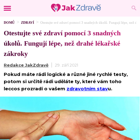
DOMŮ
ZDRAVÍ
Otestujte své zdraví pomocí 3 snadných úkolů. Fungují lépe, než dr
Otestujte své zdraví pomocí 3 snadných
úkolů. Fungují lépe, než drahé lékařské
zákroky
Redakce JakZdravě
29. září 2021
Pokud máte rádi logické a různé jiné rychlé testy,
potom si určitě rádi uděláte ty, které vám toho
leccos prozradí o vašem
zdravotním stav
u.