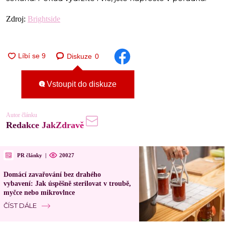
Zdroj:
Brightside
Diskuze
0
Vstoupit do diskuze
Autor článku
Redakce JakZdravě
PR články
|
20027
Domácí zavařování bez drahého
vybavení: Jak úspěšně sterilovat v troubě,
myčce nebo mikrovlnce
ČÍST DÁLE