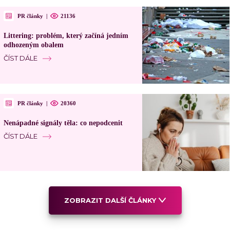
PR články
|
21136
Littering: problém, který začíná jedním
odhozeným obalem
ČÍST DÁLE
PR články
|
20360
Nenápadné signály těla: co nepodcenit
ČÍST DÁLE
ZOBRAZIT DALŠÍ ČLÁNKY