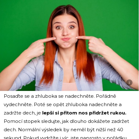
i
Posaďte se a zhluboka se nadechněte. Pořádně
vydechněte. Poté se opět zhluboka nadechněte a
zadržte dech, je
lepší si přitom nos přidržet rukou.
Pomocí stopek sledujte, jak dlouho dokážete zadržet
dech. Normální výsledek by neměl být nižší než 40
sekund. Pokud vydržíte i víc, jste naprosto v pořádku.