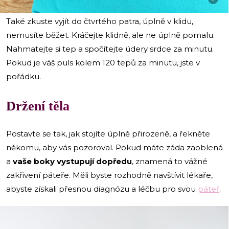
Také zkuste vyjít do čtvrtého patra, úplně v klidu,
nemusíte běžet. Kráčejte klidně, ale ne úplně pomalu.
Nahmatejte si tep a spočítejte údery srdce za minutu.
Pokud je váš puls kolem 120 tepů za minutu, jste v
pořádku.
Držení těla
Postavte se tak, jak stojíte úplně přirozeně, a řekněte
někomu, aby vás pozoroval. Pokud máte záda zaoblená
a
vaše boky vystupují dopředu
, znamená to vážné
zakřivení páteře. Měli byste rozhodně navštívit lékaře,
abyste získali přesnou diagnózu a léčbu pro svou
páteř
.