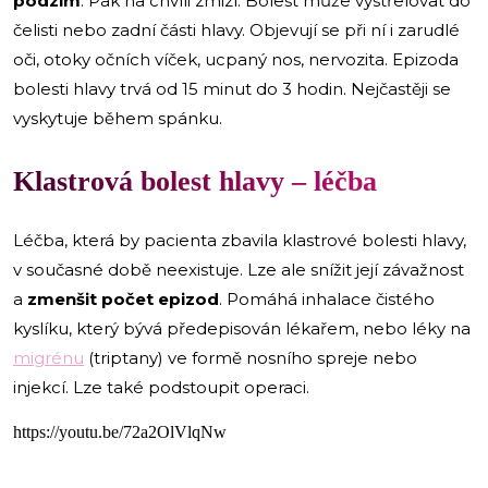
podzim
. Pak na chvíli zmizí. Bolest může vystřelovat do
čelisti nebo zadní části hlavy. Objevují se při ní i zarudlé
oči, otoky očních víček, ucpaný nos, nervozita. Epizoda
bolesti hlavy trvá od 15 minut do 3 hodin. Nejčastěji se
vyskytuje během spánku.
Klastrová bolest hlavy – léčba
Léčba, která by pacienta zbavila klastrové bolesti hlavy,
v současné době neexistuje. Lze ale snížit její závažnost
a
zmenšit počet epizod
. Pomáhá inhalace čistého
kyslíku, který bývá předepisován lékařem, nebo léky na
migrénu
(triptany) ve formě nosního spreje nebo
injekcí. Lze také podstoupit operaci.
https://youtu.be/72a2OlVlqNw