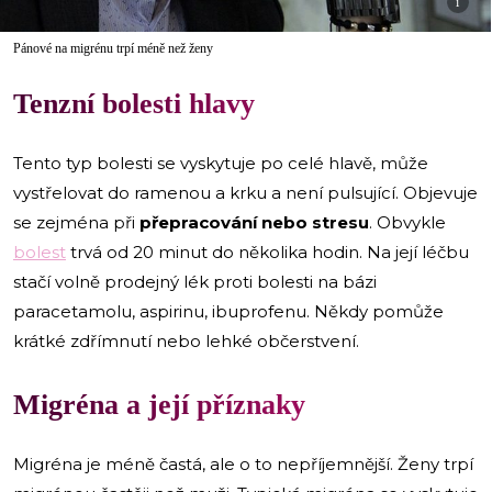
i
Pánové na migrénu trpí méně než ženy
Tenzní bolesti hlavy
Tento typ bolesti se vyskytuje po celé hlavě, může
vystřelovat do ramenou a krku a není pulsující. Objevuje
se zejména při
přepracování nebo stresu
. Obvykle
bolest
trvá od 20 minut do několika hodin. Na její léčbu
stačí volně prodejný lék proti bolesti na bázi
paracetamolu, aspirinu, ibuprofenu. Někdy pomůže
krátké zdřímnutí nebo lehké občerstvení.
Migréna a její příznaky
Migréna je méně častá, ale o to nepříjemnější. Ženy trpí