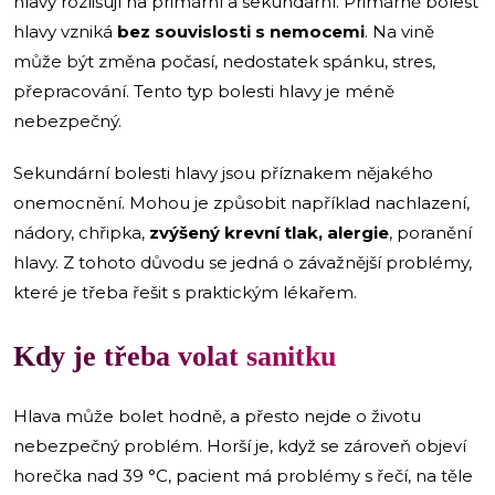
hlavy rozlišují na primární a sekundární. Primárně bolest
hlavy vzniká
bez souvislosti s nemocemi
. Na vině
může být změna počasí, nedostatek spánku, stres,
přepracování. Tento typ bolesti hlavy je méně
nebezpečný.
Sekundární bolesti hlavy jsou příznakem nějakého
onemocnění. Mohou je způsobit například nachlazení,
nádory, chřipka,
zvýšený krevní tlak, alergie
, poranění
hlavy. Z tohoto důvodu se jedná o závažnější problémy,
které je třeba řešit s praktickým lékařem.
Kdy je třeba volat sanitku
Hlava může bolet hodně, a přesto nejde o životu
nebezpečný problém. Horší je, když se zároveň objeví
horečka nad 39 °C, pacient má problémy s řečí, na těle