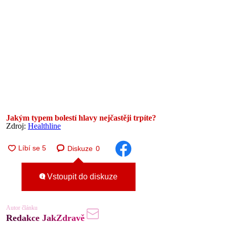
Jakým typem bolestí hlavy nejčastěji trpíte?
Zdroj:
Healthline
Diskuze
0
Vstoupit do diskuze
Autor článku
Redakce JakZdravě