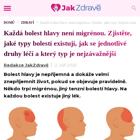
DOMŮ
ZDRAVÍ
Každá bolest hlavy není migrénou. Zjistěte, jaké typy bolestí existují,
Každá bolest hlavy není migrénou. Zjistěte,
jaké typy bolestí existují, jak se jednotlivé
druhy léčí a který typ je nejzávažnější
Redakce JakZdravě
2. září 2025
Bolest hlavy je nepříjemná a dokáže velmi
znepříjemnit život, pokud se objevuje pravidelně.
Někdo trpí migrénou, jiný tenzní bolestí hlavy. Na
každou bolest existuje jiný lék.