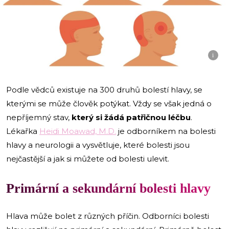
i
Podle vědců existuje na 300 druhů bolestí hlavy, se
kterými se může člověk potýkat. Vždy se však jedná o
nepříjemný stav,
který si žádá patřičnou léčbu
.
Lékařka
Heidi Moawad, M.D.
je odborníkem na bolesti
hlavy a neurologii a vysvětluje, které bolesti jsou
nejčastější a jak si můžete od bolesti ulevit.
Primární a sekundární bolesti hlavy
Hlava může bolet z různých příčin. Odborníci bolesti