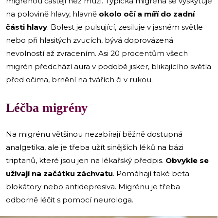
migrénou častěji než muži. Typická migréna se vyskytuje
na polovině hlavy, hlavně
okolo očí a míří do zadní
části hlavy
. Bolest je pulsující, zesiluje v jasném světle
nebo při hlasitých zvucích, bývá doprovázená
nevolností až zvracením. Asi 20 procentům všech
migrén předchází aura v podobě jisker, blikajícího světla
před očima, brnění na tvářích či v rukou.
Léčba migrény
Na migrénu většinou nezabírají běžně dostupná
analgetika, ale je třeba užít sinějších léků na bázi
triptanů, které jsou jen na lékařský předpis.
Obvykle se
užívají na začátku záchvatu
. Pomáhají také beta-
blokátory nebo antidepresiva. Migrénu je třeba
odborně léčit s pomocí neurologa.