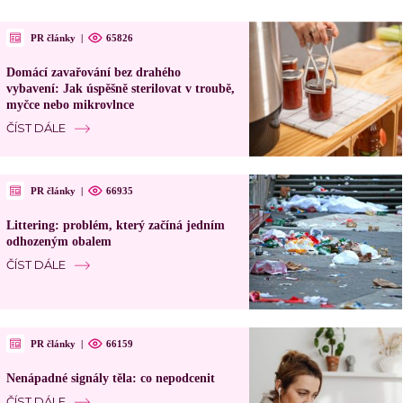
PR články
|
65826
Domácí zavařování bez drahého
vybavení: Jak úspěšně sterilovat v troubě,
myčce nebo mikrovlnce
ČÍST DÁLE
PR články
|
66935
Littering: problém, který začíná jedním
odhozeným obalem
ČÍST DÁLE
PR články
|
66159
Nenápadné signály těla: co nepodcenit
ČÍST DÁLE