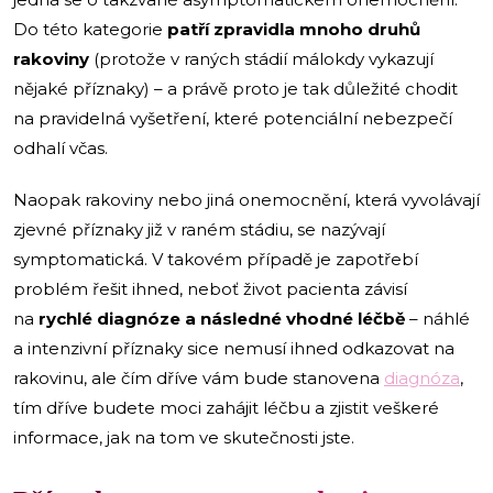
Do této kategorie
patří
zpravidla mnoho druhů
rakoviny
(protože v raných stádií málokdy vykazují
nějaké příznaky) – a právě proto je tak důležité chodit
na pravidelná vyšetření, které potenciální nebezpečí
odhalí včas.
Naopak rakoviny nebo jiná onemocnění, která vyvolávají
zjevné příznaky již v raném stádiu, se nazývají
symptomatická. V takovém případě je zapotřebí
problém řešit ihned, neboť život pacienta závisí
na
rychlé diagnóze a následné vhodné léčbě
– náhlé
a intenzivní příznaky sice nemusí ihned odkazovat na
rakovinu, ale čím dříve vám bude stanovena
diagnóza
,
tím dříve budete moci zahájit léčbu a zjistit veškeré
informace, jak na tom ve skutečnosti jste.