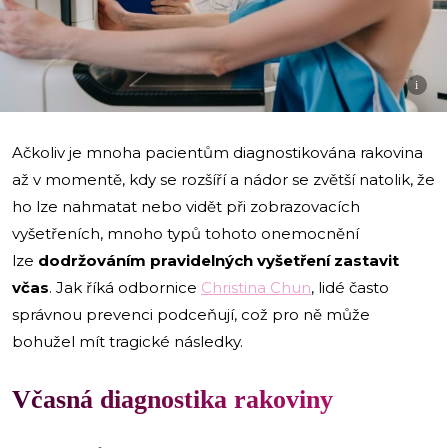
i
Ačkoliv je mnoha pacientům diagnostikována rakovina
až v momentě, kdy se rozšíří a nádor se zvětší natolik, že
ho lze nahmatat nebo vidět při zobrazovacích
vyšetřeních, mnoho typů tohoto onemocnění
lze
dodržováním pravidelných vyšetření zastavit
včas
. Jak říká odbornice
Christina Chun
, lidé často
správnou prevenci podceňují, což pro ně může
bohužel mít tragické následky.
Včasná diagnostika rakoviny