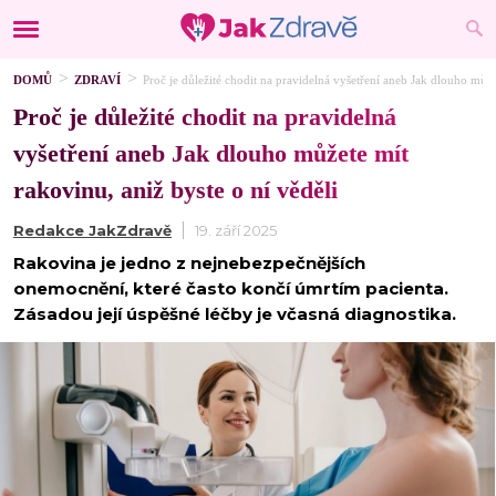
DOMŮ
ZDRAVÍ
Proč je důležité chodit na pravidelná vyšetření aneb Jak dlouho může
Proč je důležité chodit na pravidelná
vyšetření aneb Jak dlouho můžete mít
rakovinu, aniž byste o ní věděli
Redakce JakZdravě
19. září 2025
Rakovina je jedno z nejnebezpečnějších
onemocnění, které často končí úmrtím pacienta.
Zásadou její úspěšné léčby je včasná diagnostika.