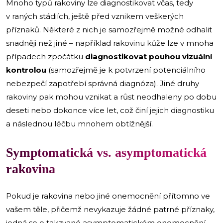
Mnoho typů rakoviny lze diagnostikovat včas, tedy
v raných stádiích, ještě před vznikem veškerých
příznaků. Některé z nich je samozřejmě možné odhalit
snadněji než jiné – například rakovinu kůže lze v mnoha
případech zpočátku
diagnostikovat pouhou vizuální
kontrolou
(samozřejmě je k potvrzení potenciálního
nebezpečí zapotřebí správná diagnóza). Jiné druhy
rakoviny pak mohou vznikat a růst neodhaleny po dobu
deseti nebo dokonce více let, což činí jejich diagnostiku
a následnou léčbu mnohem obtížnější.
Symptomatická vs. asymptomatická
rakovina
Pokud je rakovina nebo jiné onemocnění přítomno ve
vašem těle, přičemž nevykazuje žádné patrné příznaky,
jedná se o takzvané asymptomatickém onemocnění.