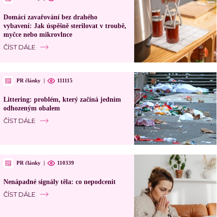
Domácí zavařování bez drahého
vybavení: Jak úspěšně sterilovat v troubě,
myčce nebo mikrovlnce
ČÍST DÁLE
PR články
|
111115
Littering: problém, který začíná jedním
odhozeným obalem
ČÍST DÁLE
PR články
|
110339
Nenápadné signály těla: co nepodcenit
ČÍST DÁLE