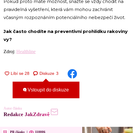
Pokud proto máte možnost, snažte se vždy chodit na
pravidelná vyšetření, která vám mohou zachránit
včasným rozpoznáním potenciálního nebezpečí život.
Jak často chodíte na preventivní prohlídku rakoviny
vy?
Zdroj:
Healthline
Diskuze
3
Vstoupit do diskuze
Autor článku
Redakce JakZdravě
PR články
|
110006