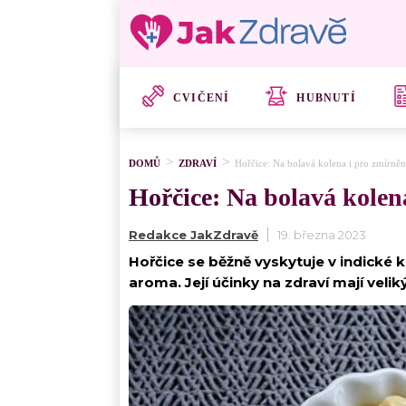
CVIČENÍ
HUBNUTÍ
DOMŮ
ZDRAVÍ
Hořčice: Na bolavá kolena i pro zmírnění
Hořčice: Na bolavá kolena
Redakce JakZdravě
19. března 2023
Hořčice se běžně vyskytuje v indické ku
aroma. Její účinky na zdraví mají velik