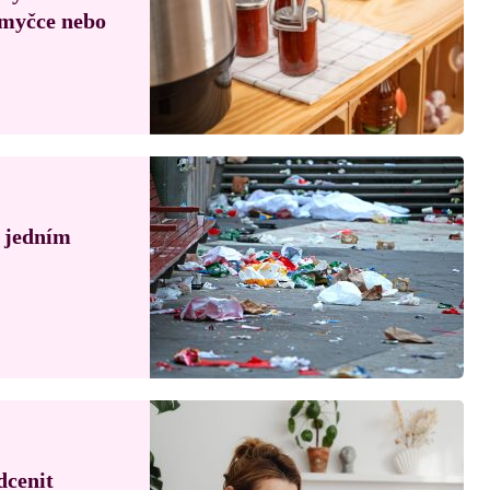
, myčce nebo
á jedním
dcenit