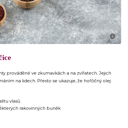
i
čice
nty prováděné ve zkumavkách a na zvířatech. Jejich
máním na lidech. Přesto se ukazuje, že hořčičný olej:
litu vlasů
 některých rakovinných buněk