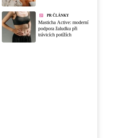
PR ČLÁNKY
Masticha Active: moderní
podpora žaludku při
trávicích potížích