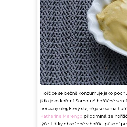
Hořčice se běžně konzumuje jako pochut
jídla jako koření. Samotné hořčičné semí
hořčičný olej, který stejně jako sama hoř
Katherine Marengo
připomíná, že hořčič
týče. Látky obsažené v hořčici působí pr