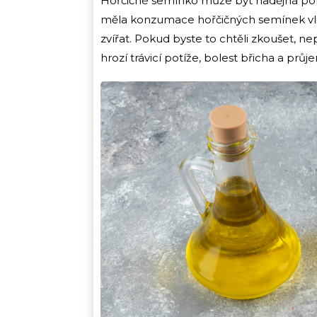
Hořčičné semínko může být nadějná pomo
měla konzumace hořčičných semínek vl
zvířat. Pokud byste to chtěli zkoušet, ne
hrozí trávicí potíže, bolest břicha a průj