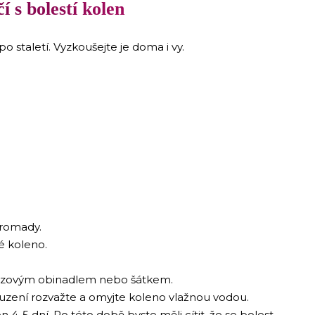
í s bolestí kolen
o staletí. Vyzkoušejte je doma i vy.
hromady.
é koleno.
i gázovým obinadlem nebo šátkem.
uzení rozvažte a omyjte koleno vlažnou vodou.
4-5 dní. Po této době byste měli cítit, že se bolest