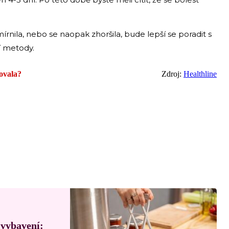
írnila, nebo se naopak zhoršila, bude lepší se poradit s
í metody.
ovala?
Zdroj:
Healthline
 vybavení: