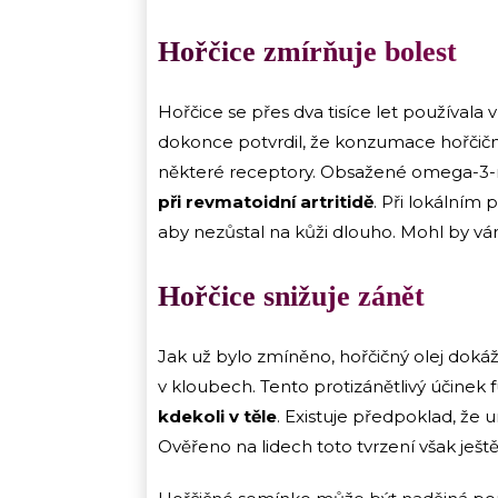
Hořčice zmírňuje bolest
Hořčice se přes dva tisíce let používala
dokonce potvrdil, že konzumace hořčičn
některé receptory. Obsažené omega-3
při revmatoidní artritidě
. Při lokálním 
aby nezůstal na kůži dlouho. Mohl by v
Hořčice snižuje zánět
Jak už bylo zmíněno, hořčičný olej dokáže
v kloubech. Tento protizánětlivý účinek
kdekoli v těle
. Existuje předpoklad, že 
Ověřeno na lidech toto tvrzení však ješt