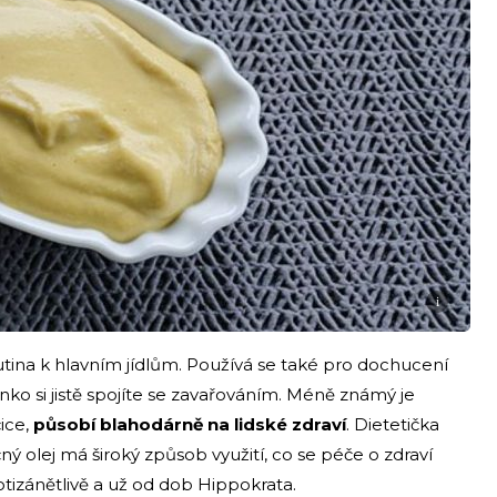
i
ina k hlavním jídlům. Používá se také pro dochucení
nko si jistě spojíte se zavařováním. Méně známý je
čice,
působí blahodárně na lidské zdraví
. Dietetička
ný olej má široký způsob využití, co se péče o zdraví
otizánětlivě a už od dob Hippokrata.