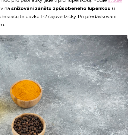
c pro psoriatiky (lidé trpící lupénkou). Podle
studie
iv na
snižování zánětu způsobeného lupénkou
u
překračujte dávku 1-2 čajové lžičky. Při předávkování
em.