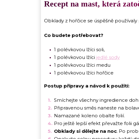
Recept na mast, která zatoč
Obklady z hořčice se úspěšně používaly p
Co budete potřebovat?
1 polévkovou lžíci soli,
1 polévkovou lžíci
jedlé sody
1 polévkovou lžíci medu
1 polévkovou lžíci hořčice
Postup přípravy a návod k použití:
Smíchejte všechny ingredience do
Připravenou směs naneste na bolav
Namazané koleno obalte folií.
Pro ještě lepší efekt převažte foli
Obklady si dělejte na noc
. Po prob
Opakujte celou proceduru každý den 