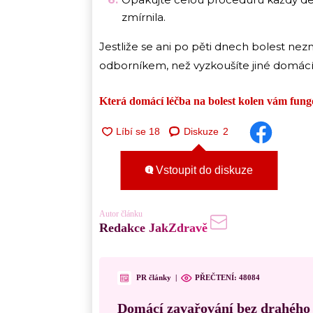
zmírnila.
Jestliže se ani po pěti dnech bolest nezm
odborníkem, než vyzkoušíte jiné domác
Která domácí léčba na bolest kolen vám fung
Diskuze
2
Vstoupit do diskuze
Autor článku
Redakce JakZdravě
PR články
|
PŘEČTENÍ:
48084
Domácí zavařování bez drahého