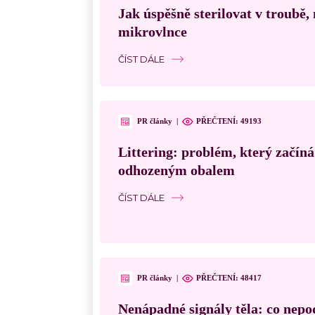
Jak úspěšně sterilovat v troubě
mikrovlnce
ČÍST DÁLE
PR články
|
PŘEČTENÍ:
49193
Littering: problém, který začín
odhozeným obalem
ČÍST DÁLE
PR články
|
PŘEČTENÍ:
48417
Nenápadné signály těla: co nepo