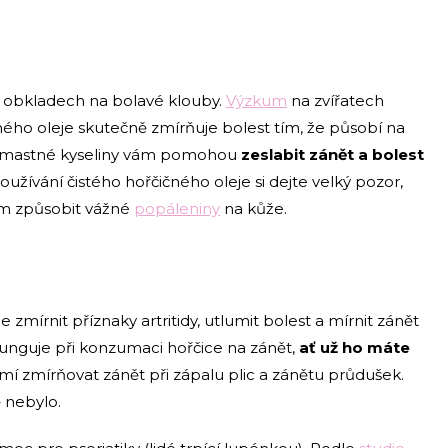
 v obkladech na bolavé klouby.
Výzkum
na zvířatech
ého oleje skutečně zmírňuje bolest tím, že působí na
-mastné kyseliny vám pomohou
zeslabit zánět a bolest
používání čistého hořčičného oleje si dejte velký pozor,
ám způsobit vážné
popáleniny
na kůže.
 zmírnit příznaky artritidy, utlumit bolest a mírnit zánět
 funguje při konzumaci hořčice na zánět,
ať už ho máte
umí zmírňovat zánět při zápalu plic a zánětu průdušek.
ě nebylo.