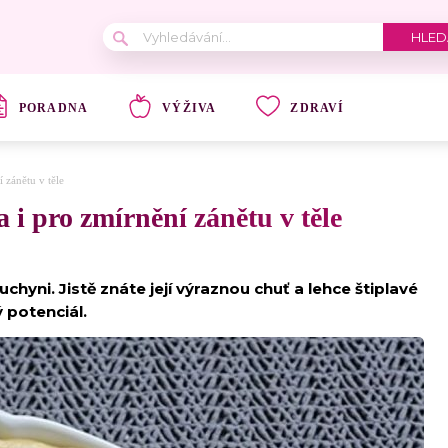
PORADNA
VÝŽIVA
ZDRAVÍ
 zánětu v těle
 i pro zmírnění zánětu v těle
chyni. Jistě znáte její výraznou chuť a lehce štiplavé
ý potenciál.