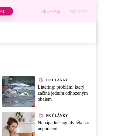
REDAKCE
KONTAKT
PR ČLÁNKY
Littering: problém, který
začíná jedním odhozeným
obalem
PR ČLÁNKY
Nenápadné signály těla: co
nepodcenit