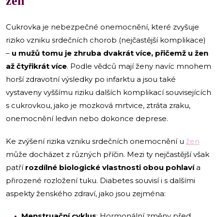
žen
Cukrovka je nebezpečné onemocnění, které zvyšuje
riziko vzniku srdečních chorob (nejčastější komplikace)
–
u mužů tomu je zhruba dvakrát více, přičemž u žen
až čtyřikrát více
. Podle vědců mají ženy navíc mnohem
horší zdravotní výsledky po infarktu a jsou také
vystaveny vyššímu riziku dalších komplikací souvisejících
s cukrovkou, jako je mozková mrtvice, ztráta zraku,
onemocnění ledvin nebo dokonce deprese.
Ke zvýšení rizika vzniku srdečních onemocnění u
žen
může docházet z různých příčin. Mezi ty nejčastější však
patří
rozdílné biologické vlastnosti obou pohlaví
a
přirozené rozložení tuku. Diabetes souvisí i s dalšími
aspekty ženského zdraví, jako jsou zejména:
Menstruační cyklus
: Hormonální změny před