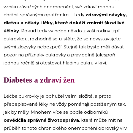
vzniku závažných onemocnění, své zdraví mohou
chránit správnými opatřeními – tedy
zdravými návyky,
dietou a někdy i léky, které dokáží zmírnit škodlivé
účinky
. Pokud tedy vy nebo někdo z vaší rodiny trpí
cukrovkou, rozhodně se ujistěte, že se nevystavujete
svými zlozvyky nebezpečí. Stejně tak byste měli dávat
pozor na příznaky cukrovky a pravidelně (alespoň
jednou ročně) si otestovat hladinu cukru v krvi.
Diabetes a zdraví žen
Léčba cukrovky je bohužel velmi složitá, a proto
předepisované léky ne vždy pomáhají postiženým tak,
jak by měly. Mnohem více se podle odborníků
osvědčila správná životospráva
, která může mít na
průběh tohoto chronického onemocnění obrovský vliv.