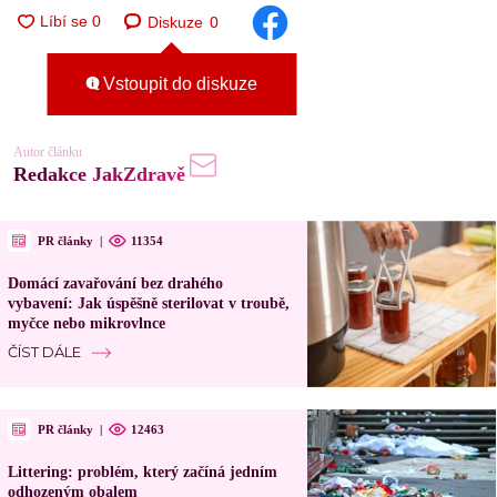
Diskuze
0
Vstoupit do diskuze
Autor článku
Redakce JakZdravě
PR články
|
11354
Domácí zavařování bez drahého
vybavení: Jak úspěšně sterilovat v troubě,
myčce nebo mikrovlnce
ČÍST DÁLE
PR články
|
12463
Littering: problém, který začíná jedním
odhozeným obalem