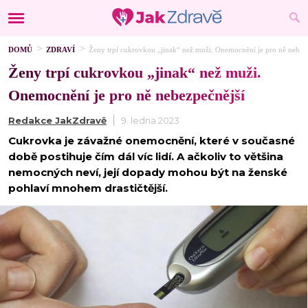
DOMŮ
ZDRAVÍ
Ženy trpí cukrovkou „jinak“ než muži. Onemocnění je pro ně nebez
Ženy trpí cukrovkou „jinak“ než muži.
Onemocnění je pro ně nebezpečnější
Redakce JakZdravě
9. ledna 2023
Cukrovka je závažné onemocnění, které v současné
době postihuje čím dál víc lidí. A ačkoliv to většina
nemocných neví, její dopady mohou být na ženské
pohlaví mnohem drastičtější.