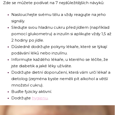
Zde se můžete podívat na 7 nejdůležitějších návyků:
Naslouchejte svému tělu a vždy reagujte na jeho
signály.
Sledujte svou hladinu cukru před jídlem (například
pomocí glukometru) a inzulín si aplikujte vždy 1,5 až
2 hodiny po jídle.
Důsledně dodržujte pokyny lékaře, které se týkají
podávání léků nebo inzulínu.
Informujte každého lékaře, u kterého se léčíte, že
jste diabetik a jaké léky užíváte.
Dodržujte dietní doporučení, která vám určí lékař a
dietolog (zejména byste neměli pít alkohol a větší
množství cukru).
Buďte fyzicky aktivní.
Dodržujte
hygienu
.