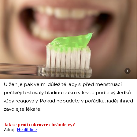
i
U žen je pak velmi důležité, aby si před menstruací
pečlivěji testovaly hladinu cukru v krvi, a podle výsledků
vždy reagovaly. Pokud nebudete v pořádku, raději ihned
zavolejte lékaře.
Jak se proti cukrovce chráníte vy?
Zdroj:
Healthline