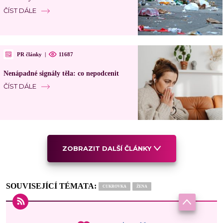
ČÍST DÁLE
PR články
|
11687
Nenápadné signály těla: co nepodcenit
ČÍST DÁLE
ZOBRAZIT DALŠÍ ČLÁNKY
SOUVISEJÍCÍ TÉMATA:
CUKROVKA
ŽENA