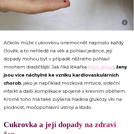
i
Ačkoliv může cukrovkou onemocnět naprosto každý
člověk, a to nehledě na věk a pohlaví jedince, její
dopady mohou být v případě něžného pohlaví
mnohem drastičtější. Jak říká lékařka
Kelly Wood
,
ženy
jsou více náchylné ke vzniku kardiovaskulárních
chorob
, jako je například mozková mrtvice, srdeční
infarkt a další komplikace spojené s krevním oběhem.
Kromě toho má také zvýšená hladina glukózy vliv na
plodnost, močopohlavní ústrojí a libido.
Cukrovka a její dopady na zdraví