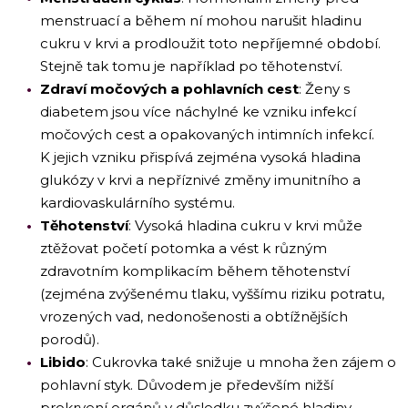
menstruací a během ní mohou narušit hladinu
cukru v krvi a prodloužit toto nepříjemné období.
Stejně tak tomu je například po těhotenství.
Zdraví močových a pohlavních cest
: Ženy s
diabetem jsou více náchylné ke vzniku infekcí
močových cest a opakovaných intimních infekcí.
K jejich vzniku přispívá zejména vysoká hladina
glukózy v krvi a nepříznivé změny imunitního a
kardiovaskulárního systému.
Těhotenství
: Vysoká hladina cukru v krvi může
ztěžovat početí potomka a vést k různým
zdravotním komplikacím během těhotenství
(zejména zvýšenému tlaku, vyššímu riziku potratu,
vrozených vad, nedonošenosti a obtížnějších
porodů).
Libido
: Cukrovka také snižuje u mnoha žen zájem o
pohlavní styk. Důvodem je především nižší
prokrvení orgánů v důsledku zvýšené hladiny