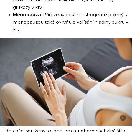
glukózy v krvi.
Menopauza
: Přirozený pokles estrogenu spojený s
menopauzou také ovlivňuje kolísání hladiny cukru v
krvi.
i
Přestože jsou ženy s diabetem mnohem náchylnější ke