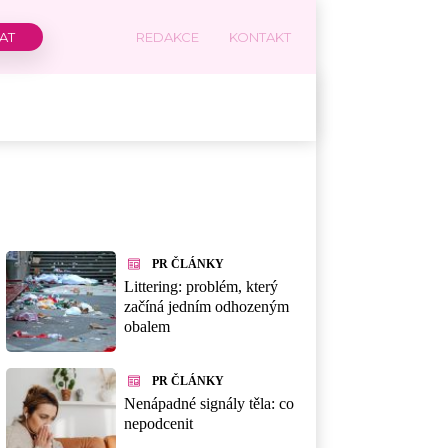
REDAKCE
KONTAKT
PR ČLÁNKY
Littering: problém, který
začíná jedním odhozeným
obalem
PR ČLÁNKY
Nenápadné signály těla: co
nepodcenit