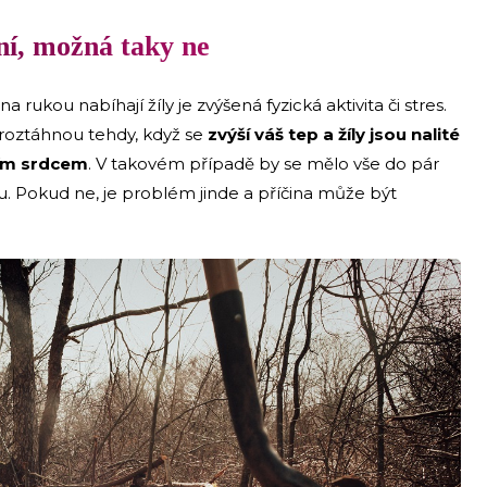
ní, možná taky ne
 rukou nabíhají žíly je zvýšená fyzická aktivita či stres.
 roztáhnou tehdy, když se
zvýší váš tep a žíly jsou nalité
cím srdcem
. V takovém případě by se mělo vše do pár
u. Pokud ne, je problém jinde a příčina může být