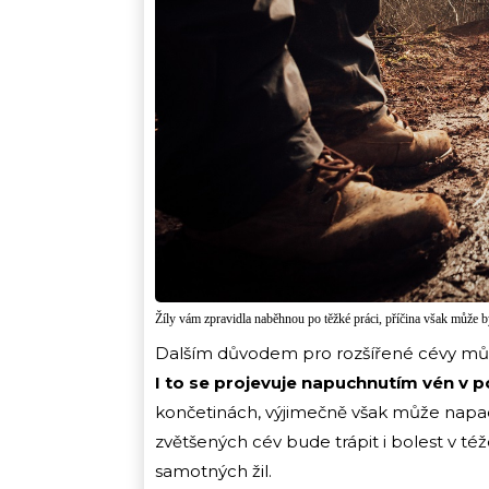
Žíly vám zpravidla naběhnou po těžké práci, příčina však může bý
Dalším důvodem pro rozšířené cévy mů
I to se projevuje napuchnutím vén v p
končetinách, výjimečně však může napadn
zvětšených cév bude trápit i bolest v též
samotných žil.