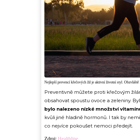
Nejlepší prevencí křečových žil je aktivní životní styl. Obzvlášt
Preventivně můžete proti křečovým žilám
obsahovat spoustu ovoce a zeleniny. By
bylo nalezeno nízké množství vitamín
kvůli jiné hladině hormonů. I tak by nemě
co nejvíce pokoušet nemoci předejít.
Zdroj:
Healthline