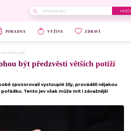
PORADNA
VÝŽIVA
ZDRAVÍ
stí větších potíží
hou být předzvěstí větších potíží
a sobě zpozorovali vystouplé žíly, prováděli nějakou
 pořádku. Tento jev však může mít i závažnější