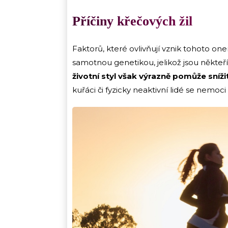
Příčiny křečových žil
Faktorů, které ovlivňují vznik tohoto o
samotnou genetikou, jelikož jsou někteří
životní styl však výrazně pomůže snížit
kuřáci či fyzicky neaktivní lidé se nemoc