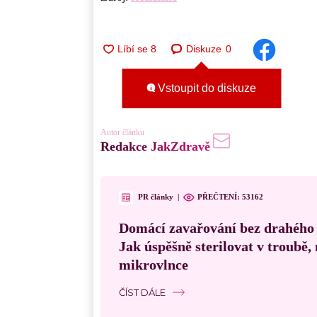
Diskuze
0
Vstoupit do diskuze
Autor článku
Redakce JakZdravě
PR články
|
PŘEČTENÍ:
53162
Domácí zavařování bez drahého
Jak úspěšně sterilovat v troubě
mikrovlnce
ČÍST DÁLE