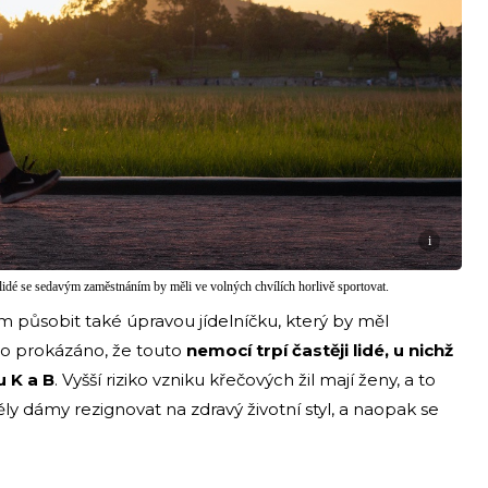
i
ě lidé se sedavým zaměstnáním by měli ve volných chvílích horlivě sportovat.
 působit také úpravou jídelníčku, který by měl
lo prokázáno, že touto
nemocí trpí častěji lidé, u nichž
u K a B
. Vyšší riziko vzniku křečových žil mají ženy, a to
ly dámy rezignovat na zdravý životní styl, a naopak se