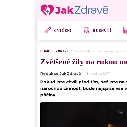
CVIČENÍ
HUBNUTÍ
DOMŮ
ZDRAVÍ
Zvětšené žíly na rukou mohou být předzvě
Zvětšené žíly na rukou mo
Redakce JakZdravě
1. května 2021
Pokud jste chvíli před tím, než jste n
náročnou činnost, bude nejspíše vše v
příčiny.