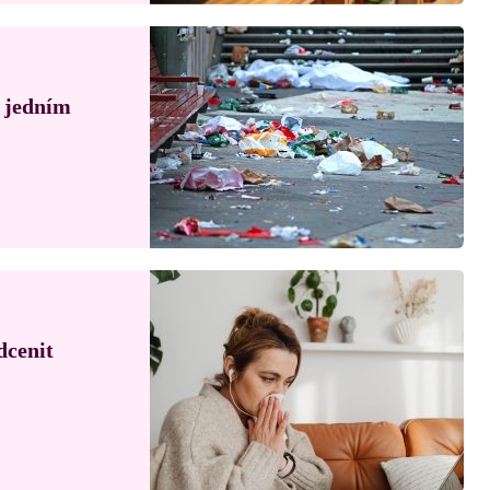
á jedním
dcenit