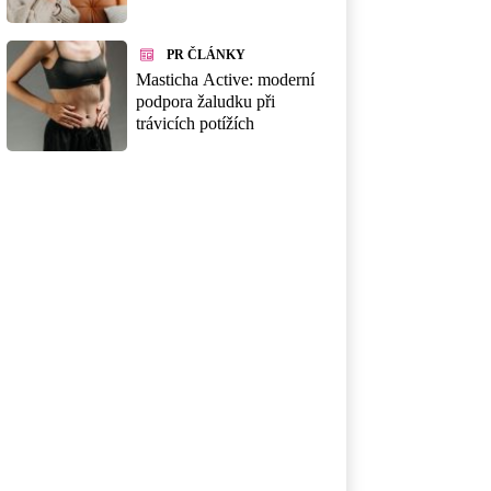
PR ČLÁNKY
Masticha Active: moderní
podpora žaludku při
trávicích potížích