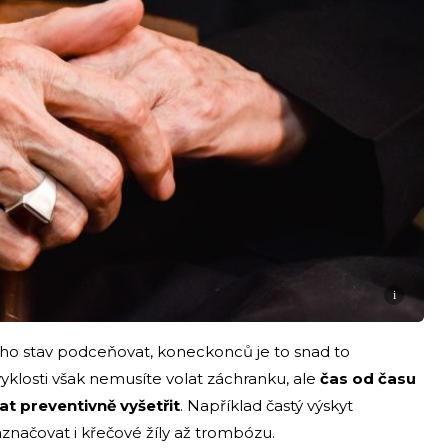
i
ho stav podceňovat, koneckonců je to snad to
yklosti však nemusíte volat záchranku, ale
čas od času
t preventivně vyšetřit
. Například častý výskyt
značovat i křečové žíly až trombózu.