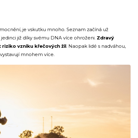
nemocnění, je vskutku mnoho. Seznam začíná už
 jedinci již díky svému DNA více ohroženi.
Zdravý
 riziko vzniku křečových žil
. Naopak lidé s nadváhou,
i vystavují mnohem více.