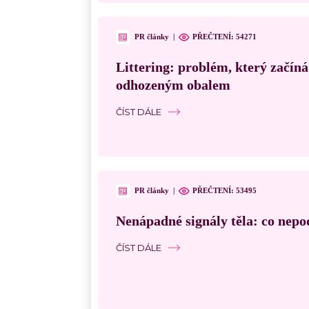
PR články
|
PŘEČTENÍ:
54271
Littering: problém, který začín
odhozeným obalem
ČÍST DÁLE
PR články
|
PŘEČTENÍ:
53495
Nenápadné signály těla: co nepo
ČÍST DÁLE