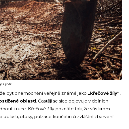
i
t i jinde.
že být onemocnění veřejně známé jako
„křečové žíly“.
ostižené oblasti
. Častěji se sice objevuje v dolních
out i ruce. Křečové žíly poznáte tak, že vás krom
e oblasti, otoky, pulzace končetin či zvláštní zbarvení