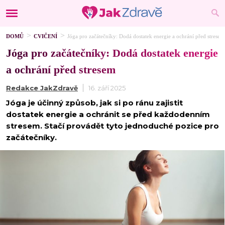
DOMŮ
CVIČENÍ
Jóga pro začátečníky: Dodá dostatek energie a ochrání před stresem
Jóga pro začátečníky: Dodá dostatek energie
a ochrání před stresem
Redakce JakZdravě
16. září 2025
Jóga je účinný způsob, jak si po ránu zajistit
dostatek energie a ochránit se před každodenním
stresem. Stačí provádět tyto jednoduché pozice pro
začátečníky.