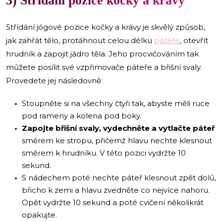
3) Střídání pozice kočky a krávy
Střídání jógové pozice kočky a krávy je skvělý způsob,
jak zahřát tělo, protáhnout celou délku
páteře
, otevřít
hrudník a zapojit jádro těla. Jeho procvičováním tak
můžete posílit své vzpřimovače páteře a břišní svaly.
Provedete jej následovně:
Stoupněte si na všechny čtyři tak, abyste měli ruce
pod rameny a kolena pod boky.
Zapojte břišní svaly, vydechněte a vytlačte páteř
směrem ke stropu, přičemž hlavu nechte klesnout
směrem k hrudníku. V této pozici vydržte 10
sekund.
S nádechem poté nechte páteř klesnout zpět dolů,
břicho k zemi a hlavu zvedněte co nejvíce nahoru.
Opět vydržte 10 sekund a poté cvičení několikrát
opakujte.