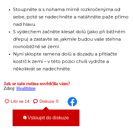
Stoupněte si s nohama mírně rozkročenýma od
sebe, poté se nadechněte a natáhněte paže přímo
nad hlavu.
S výdechem začněte klesat dolů (jako při běžném
dřepu) a zastavte se, jakmile budou vaše stehna
rovnoběžně se zemí.
Nyní sklopte ramena dolů a dozadu a přitlačte
kostrč k zemi – v této pozici chvíli vydržte a
několikrát se nadechněte.
Jak se tato rutina osvědčila vám?
Zdroj:
Healthline
Diskuze
0
Vstoupit do diskuze