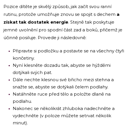
Pozice dítěte je skvělý způsob, jak začít svou ranní
rutinu, protože umožňuje znovu se spojit s dechem
a
získat tak dostatek energie
. Stejně tak poskytuje
jemné uvolnění pro spodní část zad a boků, přičemž je
účinně posiluje. Provede ji následovně:
Připravte si podložku a postavte se na všechny čtyři
končetiny.
Nyní klesněte dozadu tak, abyste se hýžděmi
dotýkali svých pat.
Dále nechte klesnou své břicho mezi stehna a
snažte se, abyste se dotýkali čelem podlahy.
Natáhněte ruce před tělo a položte dlaně na
podlahu.
Nakonec se několikrát zhluboka nadechněte a
vydechněte (v poloze můžete setrvat několik
minut).