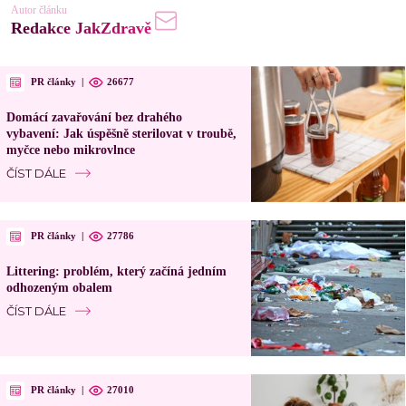
Autor článku
Redakce JakZdravě
PR články
|
26677
Domácí zavařování bez drahého
vybavení: Jak úspěšně sterilovat v troubě,
myčce nebo mikrovlnce
ČÍST DÁLE
PR články
|
27786
Littering: problém, který začíná jedním
odhozeným obalem
ČÍST DÁLE
PR články
|
27010