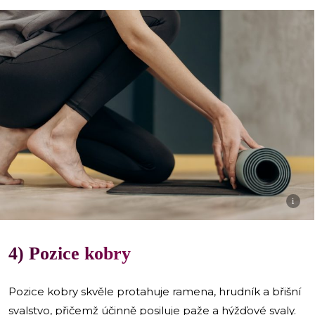
i
4) Pozice kobry
Pozice kobry skvěle protahuje ramena, hrudník a břišní
svalstvo, přičemž účinně posiluje paže a hýžďové svaly.