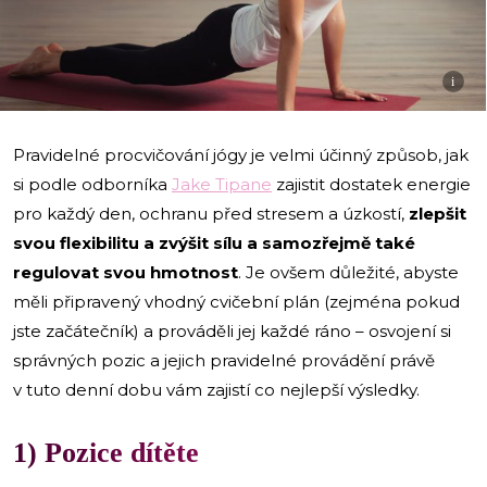
i
Pravidelné procvičování jógy je velmi účinný způsob, jak
si podle odborníka
Jake Tipane
zajistit dostatek energie
pro každý den, ochranu před stresem a úzkostí,
zlepšit
svou flexibilitu a zvýšit sílu a samozřejmě také
regulovat svou hmotnost
. Je ovšem důležité, abyste
měli připravený vhodný cvičební plán (zejména pokud
jste začátečník) a prováděli jej každé ráno – osvojení si
správných pozic a jejich pravidelné provádění právě
v tuto denní dobu vám zajistí co nejlepší výsledky.
1) Pozice dítěte