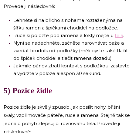
Provede ji následovně:
Lehněte si na břicho s nohama roztaženýma na
šířku ramen a špičkami chodidel na podložce.
Ruce si položte pod ramena a lokty mějte u
těla
.
Nyní se nadechněte, začněte narovnávat paže a
zvedat hrudník od podložky (měli byste také tlačit
do špiček chodidel a tlačit ramena dozadu).
Jakmile pánev ztratí kontakt s podložkou, zastavte
a vydržte v poloze alespoň 30 sekund.
5) Pozice židle
Pozice židle je skvělý způsob, jak posílit nohy, břišní
svaly, vzpřimovače páteře, ruce a ramena. Stejně tak se
jedná o pohyb zlepšující rovnováhu těla. Provede ji
následovně: