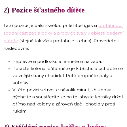
2) Pozice šťastného dítěte
Tato pozice je další skvělou příležitostí, jak si
protáhnout
spodní část zad a boky a procvičit svaly v oblasti bederní
páteře
(stejně tak však protahuje stehna). Provedete ji
následovně:
Připravte si podložku a lehněte si na záda.
Pokrčte kolena, přitáhněte je k břichu a uchopte se
za vnější strany chodidel. Poté propněte paty a
kotníky.
V této pozici setrvejte několik minut, zhluboka
dýchejte a soustřeďte se na to, abyste kotníky drželi
přímo nad koleny a zároveň tlačili chodidly proti
rukám.