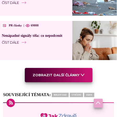
ČÍST DÁLE
PR články
|
69808
Nenápadné signály těla: co nepodcenit
ČÍST DÁLE
ZOBRAZIT DALŠÍ ČLÁNKY
SOUVISEJÍCÍ TÉMATA:
BOLEST ZAD
CVIČENÍ
ZÁDA