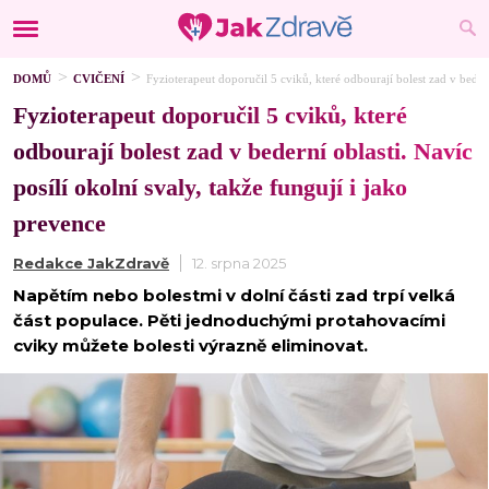
DOMŮ
CVIČENÍ
Fyzioterapeut doporučil 5 cviků, které odbourají bolest zad v bedern
Fyzioterapeut doporučil 5 cviků, které
odbourají bolest zad v bederní oblasti. Navíc
posílí okolní svaly, takže fungují i jako
prevence
Redakce JakZdravě
12. srpna 2025
Napětím nebo bolestmi v dolní části zad trpí velká
část populace. Pěti jednoduchými protahovacími
cviky můžete bolesti výrazně eliminovat.