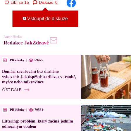
Diskuze
0
Vstoupit do diskuze
Autor článku
Redakce JakZdravě
PR články
|
69475
Domácí zavařování bez drahého
vybavení: Jak úspěšně sterilovat v troubě,
myčce nebo mikrovlnce
ČÍST DÁLE
PR články
|
70584
Littering: problém, který začíná jedním
odhozeným obalem