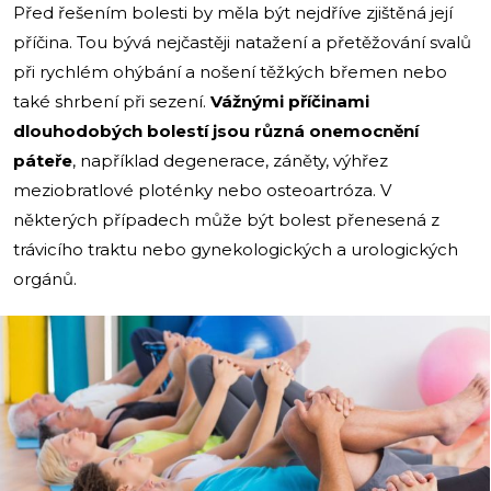
Před řešením bolesti by měla být nejdříve zjištěná její
příčina. Tou bývá nejčastěji natažení a přetěžování svalů
při rychlém ohýbání a nošení těžkých břemen nebo
také shrbení při sezení.
Vážnými příčinami
dlouhodobých bolestí jsou různá onemocnění
páteře
, například degenerace, záněty, výhřez
meziobratlové ploténky nebo osteoartróza. V
některých případech může být bolest přenesená z
trávicího traktu nebo gynekologických a urologických
orgánů.