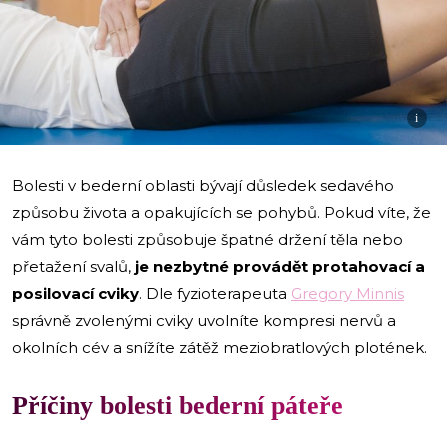
i
Bolesti v bederní oblasti bývají důsledek sedavého
způsobu života a opakujících se pohybů. Pokud víte, že
vám tyto bolesti způsobuje špatné držení těla nebo
přetažení svalů,
je nezbytné provádět protahovací a
posilovací cviky
. Dle fyzioterapeuta
Gregory Minnis
správně zvolenými cviky uvolníte kompresi nervů a
okolních cév a snížíte zátěž meziobratlových plotének.
Příčiny bolesti bederní páteře