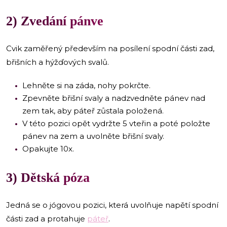
2) Zvedání pánve
Cvik zaměřený především na posílení spodní části zad,
břišních a hýžďových svalů.
Lehněte si na záda, nohy pokrčte.
Zpevněte břišní svaly a nadzvedněte pánev nad
zem tak, aby páteř zůstala položená.
V této pozici opět vydržte 5 vteřin a poté položte
pánev na zem a uvolněte břišní svaly.
Opakujte 10x.
3) Dětská póza
Jedná se o jógovou pozici, která uvolňuje napětí spodní
části zad a protahuje
páteř
.