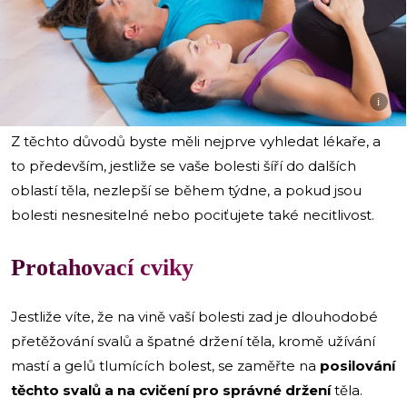
i
Z těchto důvodů byste měli nejprve vyhledat lékaře, a
to především, jestliže se vaše bolesti šíří do dalších
oblastí těla, nezlepší se během týdne, a pokud jsou
bolesti nesnesitelné nebo pociťujete také necitlivost.
Protahovací cviky
Jestliže víte, že na vině vaší bolesti zad je dlouhodobé
přetěžování svalů a špatné držení těla, kromě užívání
mastí a gelů tlumících bolest, se zaměřte na
posilování
těchto svalů a na cvičení pro správné držení
těla.