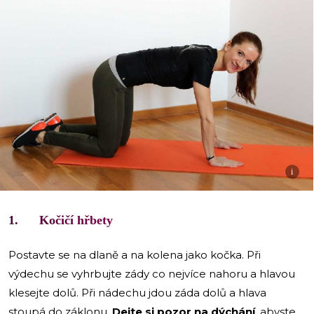
i
1. Kočičí hřbety
Postavte se na dlaně a na kolena jako kočka. Při
výdechu se vyhrbujte zády co nejvíce nahoru a hlavou
klesejte dolů. Při nádechu jdou záda dolů a hlava
stoupá do záklonu.
Dejte si pozor na dýchání
, abyste