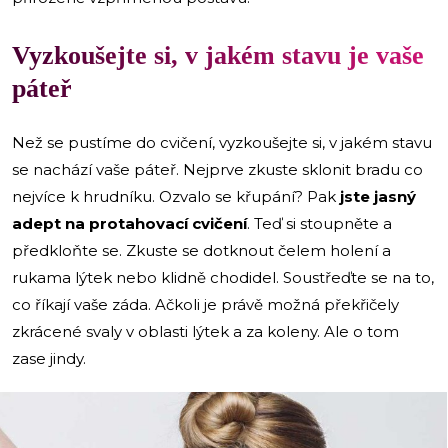
Vyzkoušejte si, v jakém stavu je vaše
páteř
Než se pustíme do cvičení, vyzkoušejte si, v jakém stavu
se nachází vaše páteř. Nejprve zkuste sklonit bradu co
nejvíce k hrudníku. Ozvalo se křupání? Pak
jste jasný
adept na protahovací cvičení
. Teď si stoupněte a
předkloňte se. Zkuste se dotknout čelem holení a
rukama lýtek nebo klidně chodidel. Soustřeďte se na to,
co říkají vaše záda. Ačkoli je právě možná překřičely
zkrácené svaly v oblasti lýtek a za koleny. Ale o tom
zase jindy.