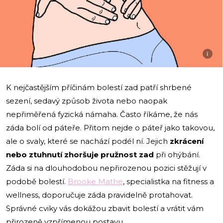
i
K nejčastějším příčinám bolestí zad patří shrbené
sezení, sedavý způsob života nebo naopak
nepřiměřená fyzická námaha. Často říkáme, že nás
záda bolí od páteře. Přitom nejde o páteř jako takovou,
ale o svaly, které se nachází podél ní. Jejich
zkrácení
nebo ztuhnutí zhoršuje pružnost zad
při ohýbání.
Záda si na dlouhodobou nepřirozenou pozici stěžují v
podobě bolestí.
Brooke Mathe
, specialistka na fitness a
wellness, doporučuje záda pravidelně protahovat.
Správné cviky vás dokážou zbavit bolestí a vrátit vám
přirozeně vzpřímenou postavu.