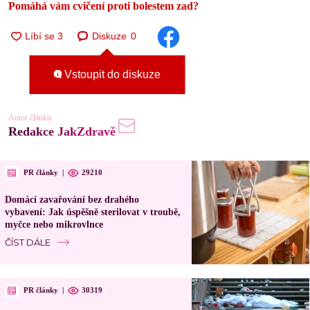
Pomáhá vám cvičení proti bolestem zad?
Diskuze
0
Vstoupit do diskuze
Autor článku
Redakce JakZdravě
PR články
|
29210
Domácí zavařování bez drahého
vybavení: Jak úspěšně sterilovat v troubě,
myčce nebo mikrovlnce
ČÍST DÁLE
PR články
|
30319