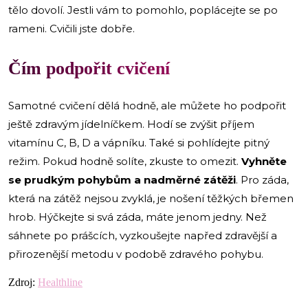
tělo dovolí. Jestli vám to pomohlo, poplácejte se po
rameni. Cvičili jste dobře.
Čím podpořit cvičení
Samotné cvičení dělá hodně, ale můžete ho podpořit
ještě zdravým jídelníčkem. Hodí se zvýšit příjem
vitamínu C, B, D a vápníku. Také si pohlídejte pitný
režim. Pokud hodně solíte, zkuste to omezit.
Vyhněte
se prudkým pohybům a nadměrné zátěži
. Pro záda,
která na zátěž nejsou zvyklá, je nošení těžkých břemen
hrob. Hýčkejte si svá záda, máte jenom jedny. Než
sáhnete po prášcích, vyzkoušejte napřed zdravější a
přirozenější metodu v podobě zdravého pohybu.
Zdroj:
Healthline