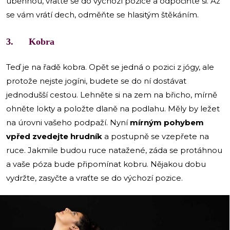
uběhnou, vraťte se do výchozí pozice a odpočiňte si. Až
se vám vrátí dech, odměňte se hlasitým štěkáním.
3. Kobra
Teď je na řadě kobra. Opět se jedná o pozici z jógy, ale
protože nejste jogíni, budete se do ní dostávat
jednodušší cestou. Lehněte si na zem na břicho, mírně
ohněte lokty a položte dlaně na podlahu. Měly by ležet
na úrovni vašeho podpaží. Nyní
mírným pohybem
vpřed zvedejte hrudník
a postupně se vzepřete na
ruce. Jakmile budou ruce natažené, záda se protáhnou
a vaše póza bude připomínat kobru. Nějakou dobu
vydržte, zasyčte a vraťte se do výchozí pozice.