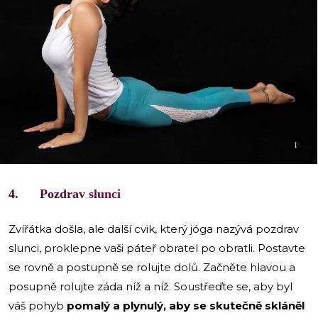
i
4. Pozdrav slunci
Zvířátka došla, ale další cvik, který jóga nazývá pozdrav
slunci, proklepne vaši páteř obratel po obratli. Postavte
se rovně a postupně se rolujte dolů. Začněte hlavou a
posupně rolujte záda níž a níž. Soustřeďte se, aby byl
váš pohyb
pomalý a plynulý, aby se skutečně skláněl