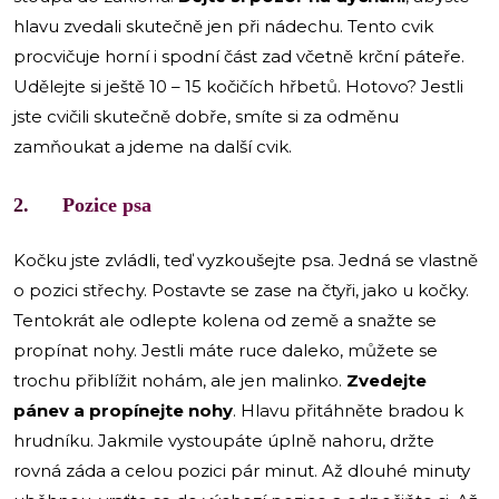
hlavu zvedali skutečně jen při nádechu. Tento cvik
procvičuje horní i spodní část zad včetně krční páteře.
Udělejte si ještě 10 – 15 kočičích hřbetů. Hotovo? Jestli
jste cvičili skutečně dobře, smíte si za odměnu
zamňoukat a jdeme na další cvik.
2. Pozice psa
Kočku jste zvládli, teď vyzkoušejte psa. Jedná se vlastně
o pozici střechy. Postavte se zase na čtyři, jako u kočky.
Tentokrát ale odlepte kolena od země a snažte se
propínat nohy. Jestli máte ruce daleko, můžete se
trochu přiblížit nohám, ale jen malinko.
Zvedejte
pánev a propínejte nohy
. Hlavu přitáhněte bradou k
hrudníku. Jakmile vystoupáte úplně nahoru, držte
rovná záda a celou pozici pár minut. Až dlouhé minuty