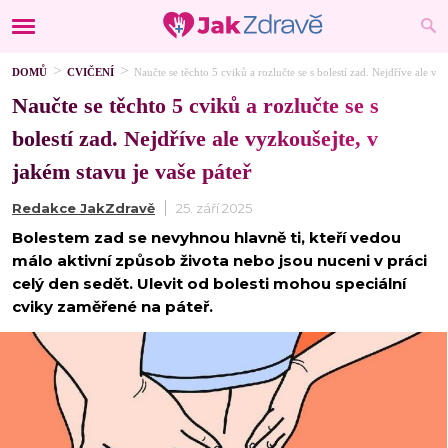
DOMŮ
CVIČENÍ
Naučte se těchto 5 cviků a rozlučte se s bolestí zad. Nejdříve ale vy
Naučte se těchto 5 cviků a rozlučte se s
bolestí zad. Nejdříve ale vyzkoušejte, v
jakém stavu je vaše páteř
Redakce JakZdravě
25. září 2025
Bolestem zad se nevyhnou hlavně ti, kteří vedou
málo aktivní způsob života nebo jsou nuceni v práci
celý den sedět. Ulevit od bolesti mohou speciální
cviky zaměřené na páteř.