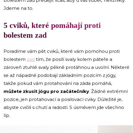
bolestem zad předejít včas, aby u vás vůbec nevznikly.
Jdeme na to.
5 cviků, které pomáhají proti
bolestem zad
Poradíme vám pět cviků, které vám pomohou proti
bolestem
zad
tím, že posílí svaly kolem páteře a
zároveň ztuhlé svaly pěkně protáhnou a uvolní. Některé
se až nápadně podobají základním pozicím z jógy,
takže pokud vám protahování na záda pomáhá,
můžete zkusit jógu pro začátečníky
. Žádné extrémní
pozice, jen protahovací a posilovací cviky. Důležité je,
abyste cvičili s chutí a radostí. S úsměvem jde všechno
líp.