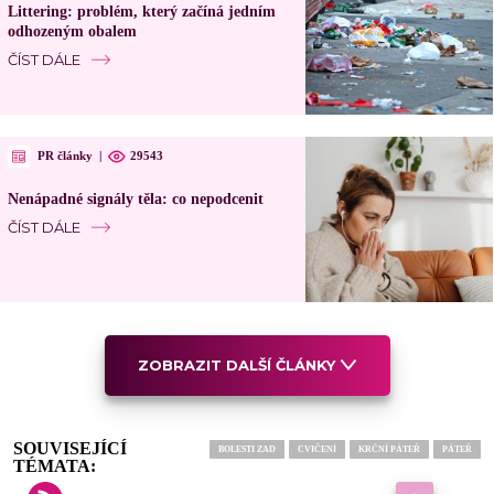
Littering: problém, který začíná jedním
odhozeným obalem
ČÍST DÁLE
PR články
|
29543
Nenápadné signály těla: co nepodcenit
ČÍST DÁLE
ZOBRAZIT DALŠÍ ČLÁNKY
SOUVISEJÍCÍ
BOLESTI ZAD
CVIČENÍ
KRČNÍ PÁTEŘ
PÁTEŘ
TÉMATA: