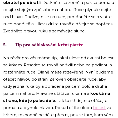
obratel po obratli
. Dotkněte se země a pak se pomalu
rolujte stejným způsobem nahoru. Ruce plynule dejte
nad hlavu. Podívejte se na ruce, protáhněte se a vraťte
ruce podél těla. Hlavu držte rovně a dívejte se dopředu.
Zvedněte pravou ruku a zamávejte slunci.
5. Tip pro odblokování krční páteře
Na závěr pro vás máme tip, jak si ulevit od akutní bolesti
za krkem. Posaďte se rovně na židli nebo na podlahu a
roztáhněte ruce. Dlaně mějte rozevřené. Nyní budeme
otáčet hlavou do stran. Zároveň obracejte ruce, aby
vždy jedna ruka byla obrácená palcem dolů a druhá
palcem nahoru. Hlava se otáčí za rukama a
kouká na
stranu, kde je palec dole
. Tak to střídejte a otáčejte
pomalu a plynule hlavou. Pokud cítíte silnou
bolest
za
krkem, rozhodně nejděte přes ni, pouze tam, kam vám