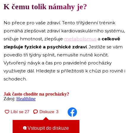
K čemu tolik námahy je?
No přece pro vaše zdraví. Tento třítýdenní trénink
pomáhá zlepšovat zdraví kardiovaskulárního systému,
snižuje hmotnost, zlepšuje
metabolismus
a
celkově
zlepšuje fyzické a psychické zdraví
. Jestliže se vám
povedlo tři týdny splnit, nemusíte nutně končit.
Vytvořený návyk a čas pro pravidelné procházky
využívejte dál. Hledejte si příležitosti k chůzi po rovině i
schodech.
Jak často chodíte na procházky?
Zdroj:
Healthline
Diskuze
3
Vstoupit do diskuze