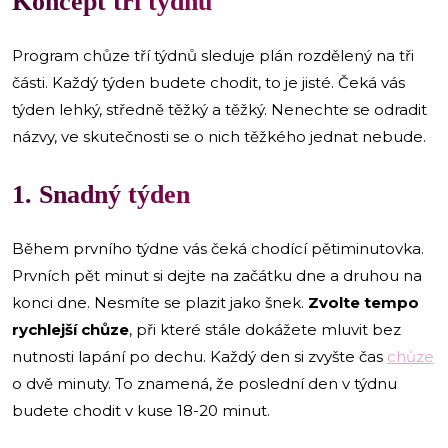
Koncept tří týdnů
Program chůze tří týdnů sleduje plán rozdělený na tři
části. Každý týden budete chodit, to je jisté. Čeká vás
týden lehký, středně těžký a těžký. Nenechte se odradit
názvy, ve skutečnosti se o nich těžkého jednat nebude.
1. Snadný týden
Během prvního týdne vás čeká chodící pětiminutovka.
Prvních pět minut si dejte na začátku dne a druhou na
konci dne. Nesmíte se plazit jako šnek.
Zvolte tempo
rychlejší chůze
, při které stále dokážete mluvit bez
nutnosti lapání po dechu. Každý den si zvyšte čas
chůze
o dvě minuty. To znamená, že poslední den v týdnu
budete chodit v kuse 18-20 minut.