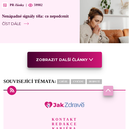
PR články
|
59982
Nenápadné signály těla: co nepodcenit
ČÍST DÁLE
ZOBRAZIT DALŠÍ ČLÁNKY
SOUVISEJÍCÍ TÉMATA:
CHŮZE
CVIČENÍ
HUBNUTÍ
KONTAKT
REDAKCE
KARIÉRA