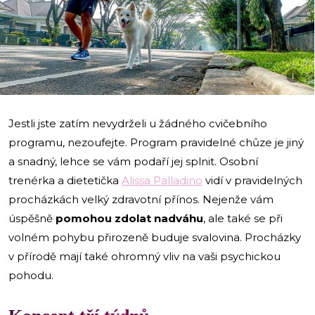
i
Jestli jste zatím nevydrželi u žádného cvičebního
programu, nezoufejte. Program pravidelné chůze je jiný
a snadný, lehce se vám podaří jej splnit. Osobní
trenérka a dietetička
Alissa Palladino
vidí v pravidelných
procházkách velký zdravotní přínos. Nejenže vám
úspěšně
pomohou zdolat nadváhu
, ale také se při
volném pohybu přirozeně buduje svalovina. Procházky
v přírodě mají také ohromný vliv na vaši psychickou
pohodu.