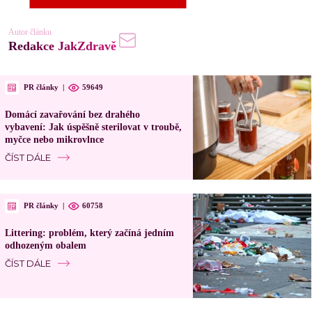
Autor článku
Redakce JakZdravě
PR články
|
59649
Domácí zavařování bez drahého
vybavení: Jak úspěšně sterilovat v troubě,
myčce nebo mikrovlnce
ČÍST DÁLE
PR články
|
60758
Littering: problém, který začíná jedním
odhozeným obalem
ČÍST DÁLE