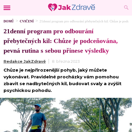
DOMŮ
CVIČENÍ
21denní program pro odbourání přebytečných kil: Chůze je podceň
21denní program pro odbourání
přebytečných kil: Chůze je podceňována,
pevná rutina s sebou přinese výsledky
Redakce JakZdravě
8. března 2023
Chůze je nejpřirozenější pohyb, jaký můžete
vykonávat. Pravidelné procházky vám pomohou
zbavit se nadbytečných kil, budovat svaly a zvýšit
psychickou pohodu.