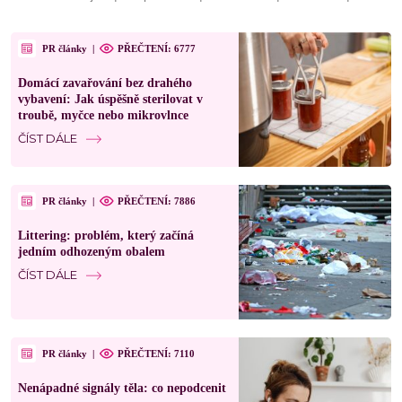
PR články
|
PŘEČTENÍ: 6777
Domácí zavařování bez drahého
vybavení: Jak úspěšně sterilovat v
troubě, myčce nebo mikrovlnce
ČÍST DÁLE
PR články
|
PŘEČTENÍ: 7886
Littering: problém, který začíná
jedním odhozeným obalem
ČÍST DÁLE
PR články
|
PŘEČTENÍ: 7110
Nenápadné signály těla: co nepodcenit