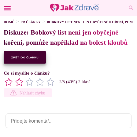
DOMŮ
PR ČLÁNKY
BOBKOVÝ LIST NENÍ JEN OBYČEJNÉ KOŘENÍ, POMŮ
Diskuze: Bobkový list není jen obyčejné
koření, pomůže například na bolest kloubů
ZPĚT DO ČLÁNKU
Co si myslíte o článku?
2
/5 (
40
%)
2
hlasů
Nahlásit chybu