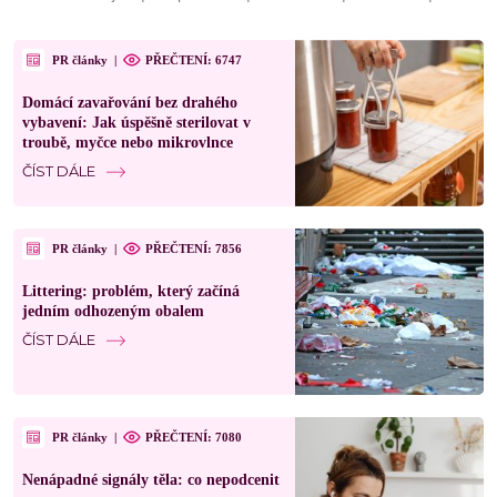
PR články
|
PŘEČTENÍ: 6747
Domácí zavařování bez drahého
vybavení: Jak úspěšně sterilovat v
troubě, myčce nebo mikrovlnce
ČÍST DÁLE
PR články
|
PŘEČTENÍ: 7856
Littering: problém, který začíná
jedním odhozeným obalem
ČÍST DÁLE
PR články
|
PŘEČTENÍ: 7080
Nenápadné signály těla: co nepodcenit