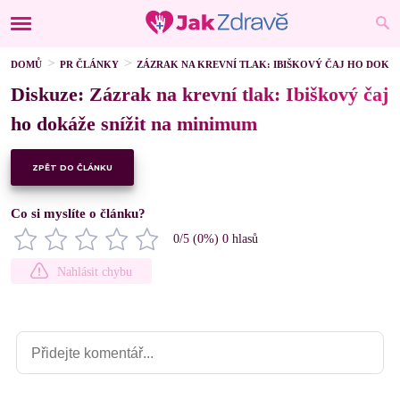
DOMŮ
PR ČLÁNKY
ZÁZRAK NA KREVNÍ TLAK: IBIŠKOVÝ ČAJ HO DOKÁŽ
Diskuze: Zázrak na krevní tlak: Ibiškový čaj
ho dokáže snížit na minimum
ZPĚT DO ČLÁNKU
Co si myslíte o článku?
0
/5 (
0
%)
0
hlasů
Nahlásit chybu