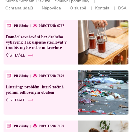
PR články
|
PŘEČTENÍ: 6767
Domácí zavařování bez drahého
vybavení: Jak úspěšně sterilovat v
troubě, myčce nebo mikrovlnce
ČÍST DÁLE
PR články
|
PŘEČTENÍ: 7876
Littering: problém, který začíná
jedním odhozeným obalem
ČÍST DÁLE
PR články
|
PŘEČTENÍ: 7100