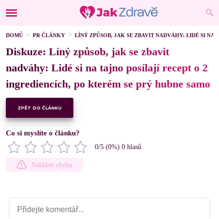
DOMŮ
PR ČLÁNKY
LÍNÝ ZPŮSOB, JAK SE ZBAVIT NADVÁHY: LIDÉ SI NA
Diskuze: Líný způsob, jak se zbavit
nadváhy: Lidé si na tajno posílají recept o 2
ingrediencích, po kterém se prý hubne samo
ZPĚT DO ČLÁNKU
Co si myslíte o článku?
0
/5 (
0
%)
0
hlasů
Nahlásit chybu