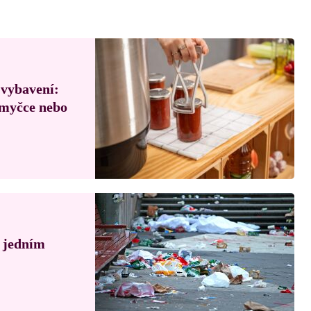
 vybavení:
, myčce nebo
á jedním