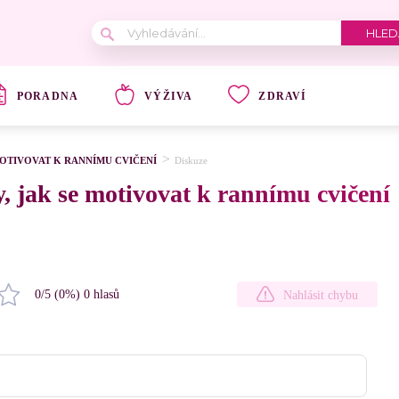
PORADNA
VÝŽIVA
ZDRAVÍ
MOTIVOVAT K RANNÍMU CVIČENÍ
Diskuze
, jak se motivovat k rannímu cvičení
0
/5 (
0
%)
0
hlasů
Nahlásit chybu