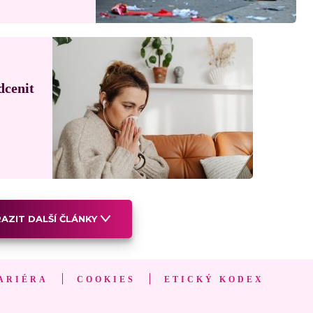
dcenit
AZIT DALŠÍ ČLÁNKY
ARIÉRA
COOKIES
ETICKÝ KODEX