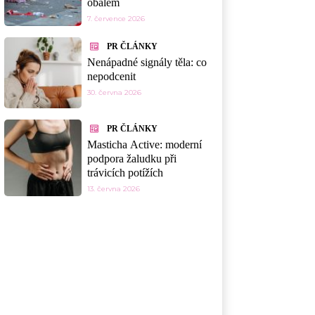
obalem
7. července 2026
PR ČLÁNKY
Nenápadné signály těla: co
nepodcenit
30. června 2026
PR ČLÁNKY
Masticha Active: moderní
podpora žaludku při
trávicích potížích
13. června 2026