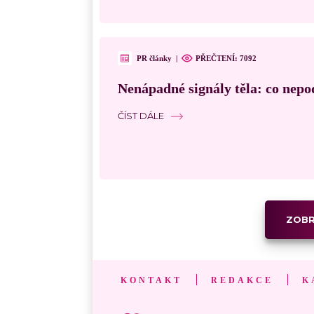
PR články
|
PŘEČTENÍ: 7092
Nenápadné signály těla: co nepo
ČÍST DÁLE
ZOBR
KONTAKT
REDAKCE
K