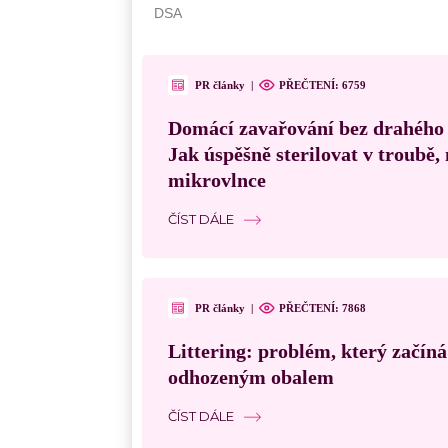
PR články
|
PŘEČTENÍ: 6759
Domácí zavařování bez drahého
Jak úspěšně sterilovat v troubě
mikrovlnce
ČÍST DÁLE
PR články
|
PŘEČTENÍ: 7868
Littering: problém, který začín
odhozeným obalem
ČÍST DÁLE