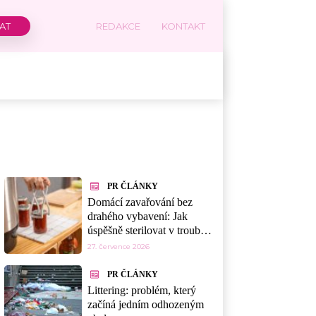
REDAKCE
KONTAKT
PR ČLÁNKY
Domácí zavařování bez
drahého vybavení: Jak
úspěšně sterilovat v troubě,
myčce nebo mikrovlnce
27. července 2026
PR ČLÁNKY
Littering: problém, který
začíná jedním odhozeným