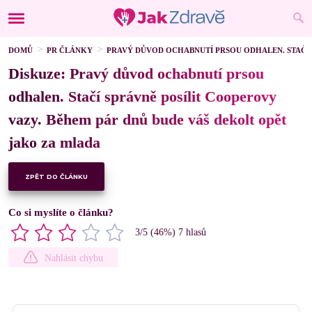
DOMŮ
PR ČLÁNKY
PRAVÝ DŮVOD OCHABNUTÍ PRSOU ODHALEN. STAČÍ 
Diskuze: Pravý důvod ochabnutí prsou
odhalen. Stačí správně posílit Cooperovy
vazy. Během pár dnů bude váš dekolt opět
jako za mlada
ZPĚT DO ČLÁNKU
Co si myslíte o článku?
3
/5 (
46
%)
7
hlasů
Nahlásit chybu