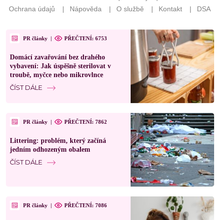
PR články
|
PŘEČTENÍ: 6753
Domácí zavařování bez drahého
vybavení: Jak úspěšně sterilovat v
troubě, myčce nebo mikrovlnce
ČÍST DÁLE
PR články
|
PŘEČTENÍ: 7862
Littering: problém, který začíná
jedním odhozeným obalem
ČÍST DÁLE
PR články
|
PŘEČTENÍ: 7086