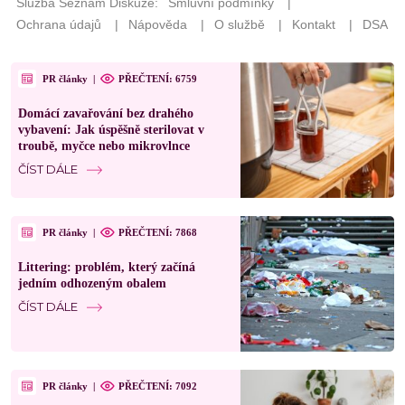
PR články
|
PŘEČTENÍ: 6759
Domácí zavařování bez drahého
vybavení: Jak úspěšně sterilovat v
troubě, myčce nebo mikrovlnce
ČÍST DÁLE
PR články
|
PŘEČTENÍ: 7868
Littering: problém, který začíná
jedním odhozeným obalem
ČÍST DÁLE
PR články
|
PŘEČTENÍ: 7092