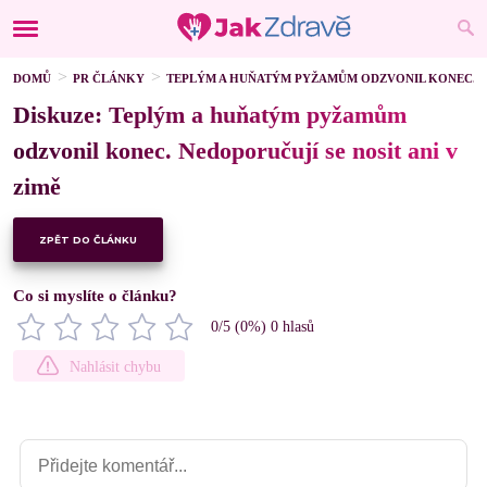
DOMŮ
PR ČLÁNKY
TEPLÝM A HUŇATÝM PYŽAMŮM ODZVONIL KONEC. NE
Diskuze: Teplým a huňatým pyžamům
odzvonil konec. Nedoporučují se nosit ani v
zimě
ZPĚT DO ČLÁNKU
Co si myslíte o článku?
0
/5 (
0
%)
0
hlasů
Nahlásit chybu