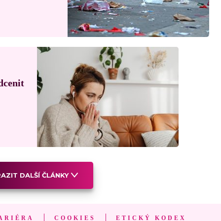
dcenit
AZIT DALŠÍ ČLÁNKY
ARIÉRA
COOKIES
ETICKÝ KODEX