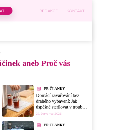
REDAKCE
KONTAKT
e
 účinek aneb Proč vás
PR ČLÁNKY
Domácí zavařování bez
drahého vybavení: Jak
úspěšně sterilovat v troubě,
myčce nebo mikrovlnce
27. července 2026
PR ČLÁNKY