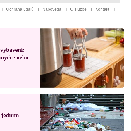
 vybavení:
, myčce nebo
á jedním