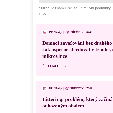
PR články
|
PŘEČTENÍ: 6740
Domácí zavařování bez drahého
Jak úspěšně sterilovat v troubě
mikrovlnce
ČÍST DÁLE
PR články
|
PŘEČTENÍ: 7849
Littering: problém, který začín
odhozeným obalem