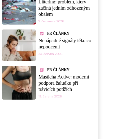
Littering: problém, který
začíná jedním odhozeným
obalem
7. července 2026
PR ČLÁNKY
Nenápadné signály těla: co
nepodcenit
30. června 2026
PR ČLÁNKY
Masticha Active: moderní
podpora žaludku při
trávicích potížích
13. června 2026