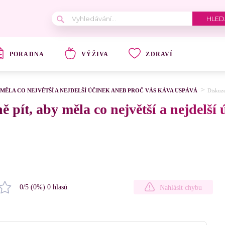
PORADNA
VÝŽIVA
ZDRAVÍ
 MĚLA CO NEJVĚTŠÍ A NEJDELŠÍ ÚČINEK ANEB PROČ VÁS KÁVA USPÁVÁ
Diskuz
 pít, aby měla co největší a nejdelší
0
/5 (
0
%)
0
hlasů
Nahlásit chybu