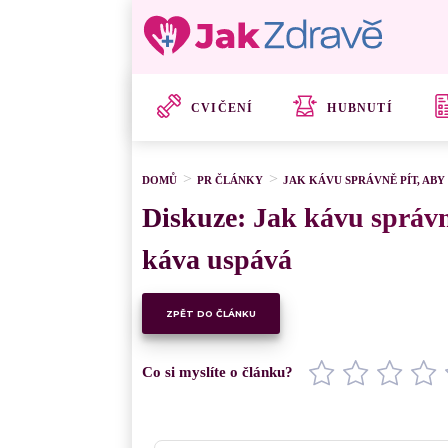
CVIČENÍ
HUBNUTÍ
DOMŮ
PR ČLÁNKY
JAK KÁVU SPRÁVNĚ PÍT, ABY
Diskuze: Jak kávu správně
káva uspává
ZPĚT DO ČLÁNKU
Co si myslíte o článku?