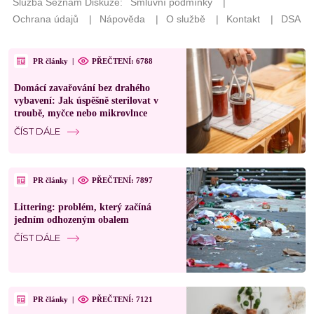
PR články
|
PŘEČTENÍ: 6788
Domácí zavařování bez drahého
vybavení: Jak úspěšně sterilovat v
troubě, myčce nebo mikrovlnce
ČÍST DÁLE
PR články
|
PŘEČTENÍ: 7897
Littering: problém, který začíná
jedním odhozeným obalem
ČÍST DÁLE
PR články
|
PŘEČTENÍ: 7121