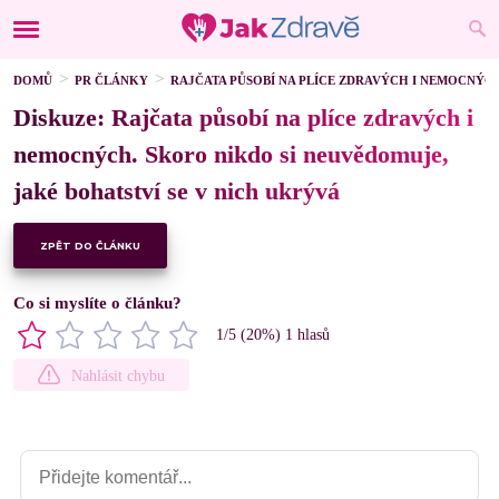
DOMŮ
PR ČLÁNKY
RAJČATA PŮSOBÍ NA PLÍCE ZDRAVÝCH I NEMOCNÝCH
Diskuze: Rajčata působí na plíce zdravých i
nemocných. Skoro nikdo si neuvědomuje,
jaké bohatství se v nich ukrývá
ZPĚT DO ČLÁNKU
Co si myslíte o článku?
1
/5 (
20
%)
1
hlasů
Nahlásit chybu