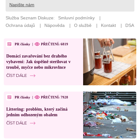
PR články
|
PŘEČTENÍ: 6819
Domácí zavařování bez drahého
vybavení: Jak úspěšně sterilovat v
troubě, myčce nebo mikrovlnce
ČÍST DÁLE
PR články
|
PŘEČTENÍ: 7928
Littering: problém, který začíná
jedním odhozeným obalem
ČÍST DÁLE