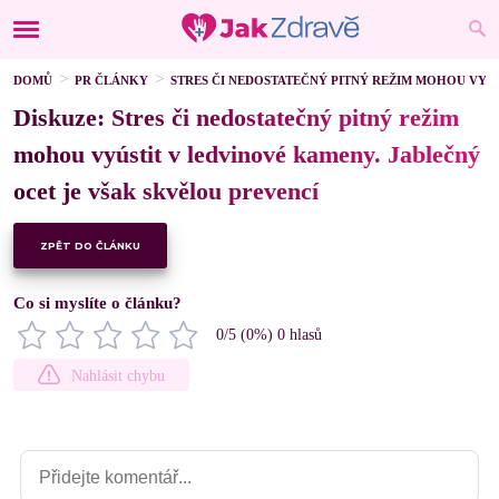
DOMŮ
PR ČLÁNKY
STRES ČI NEDOSTATEČNÝ PITNÝ REŽIM MOHOU VYÚ
Diskuze: Stres či nedostatečný pitný režim
mohou vyústit v ledvinové kameny. Jablečný
ocet je však skvělou prevencí
ZPĚT DO ČLÁNKU
Co si myslíte o článku?
0
/5 (
0
%)
0
hlasů
Nahlásit chybu