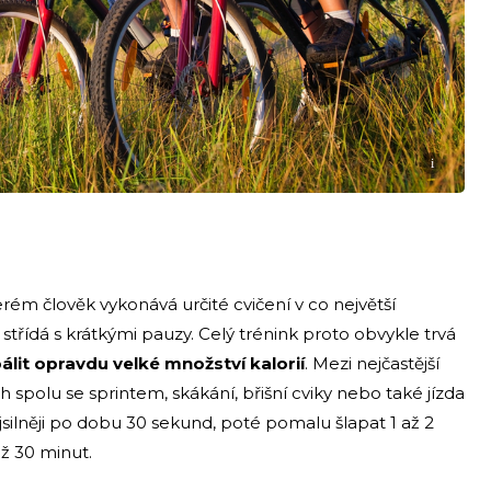
i
terém člověk vykonává určité cvičení v co největší
střídá s krátkými pauzy. Celý trénink proto obvykle trvá
álit opravdu velké množství kalorií
. Mezi nejčastější
 spolu se sprintem, skákání, břišní cviky nebo také jízda
silněji po dobu 30 sekund, poté pomalu šlapat 1 až 2
až 30 minut.