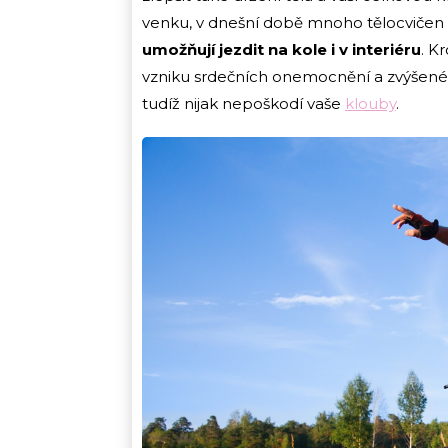
venku, v dnešní době mnoho tělocvičen a
umožňují jezdit na kole i v interiéru
. K
vzniku srdečních onemocnění a zvýšené cit
tudíž nijak nepoškodí vaše
klouby
.