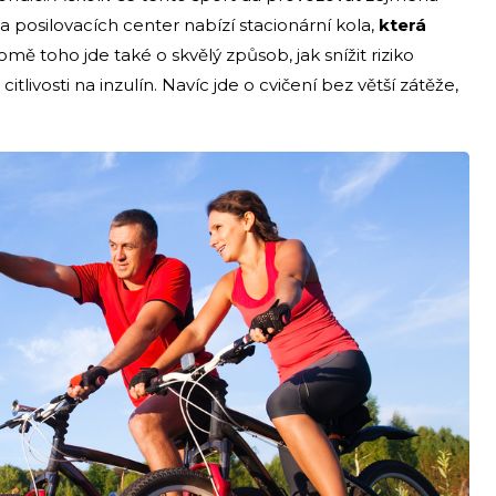
 posilovacích center nabízí stacionární kola,
která
romě toho jde také o skvělý způsob, jak snížit riziko
livosti na inzulín. Navíc jde o cvičení bez větší zátěže,