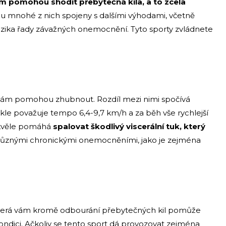
m pomohou shodit přebytečná kila, a to zcela
ou mnohé z nich spojeny s dalšími výhodami, včetně
í rizika řady závažných onemocnění. Tyto sporty zvládnete
rá vám pomohou zhubnout. Rozdíl mezi nimi spočívá
le považuje tempo 6,4-9,7 km/h a za běh vše rychlejší
 skvěle pomáhá
spalovat škodlivý viscerální tuk, který
 různými chronickými onemocněními, jako je zejména
a, která vám kromě odbourání přebytečných kil pomůže
 kondici. Ačkoliv se tento sport dá provozovat zejména