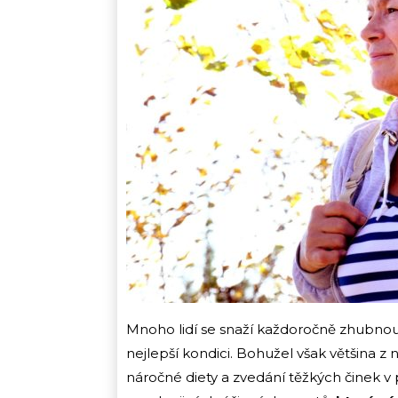
Mnoho lidí se snaží každoročně zhubnout,
nejlepší kondici. Bohužel však většina z 
náročné diety a zvedání těžkých činek v 