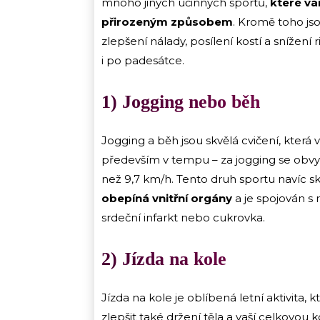
mnoho jiných účinných sportů,
které vá
přirozeným způsobem
. Kromě toho js
zlepšení nálady, posílení kostí a snížen
i po padesátce.
1) Jogging nebo běh
Jogging a běh jsou skvělá cvičení, kte
především v tempu – za jogging se obvyk
než 9,7 km/h. Tento druh sportu navíc
obepíná vnitřní orgány
a je spojován s
srdeční infarkt nebo cukrovka.
2) Jízda na kole
Jízda na kole je oblíbená letní aktivit
zlepšit také držení těla a vaší celkovou