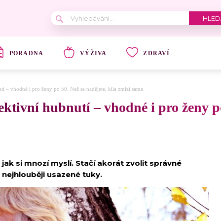
PORADNA
VÝŽIVA
ZDRAVÍ
utí – vhodné i pro ženy po 50. Než se nadějete, kila zmizí sama
ektivní hubnutí – vhodné i pro ženy po
ak si mnozí myslí. Stačí akorát zvolit správné
 nejhlouběji usazené tuky.