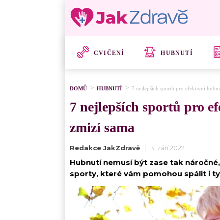
CVIČENÍ
HUBNUTÍ
DOMŮ
HUBNUTÍ
7 nejlepších sportů pro efektivní hubn
7 nejlepších sportů pro ef
zmizí sama
Redakce JakZdravě
3. září 2022
Hubnutí nemusí být zase tak náročné, j
sporty, které vám pomohou spálit i ty