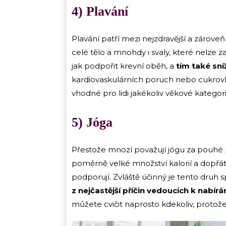
4) Plavání
Plavání patří mezi nejzdravější a zároveň
celé tělo a mnohdy i svaly, které nelze za
jak podpořit krevní oběh, a
tím také sní
kardiovaskulárních poruch nebo cukrovky
vhodné pro lidi jakékoliv věkové kategor
5) Jóga
Přestože mnozí považují jógu za pouhé pr
poměrně velké množství kalorií a dopřá
podporují. Zvláště účinný je tento druh 
z nejčastější příčin vedoucích k nabírán
můžete cvičit naprosto kdekoliv, protož