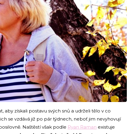
i
 aby získali postavu svých snů a udrželi tělo v co
nich se vzdává již po pár týdnech, neboť jim nevyhovují
posilovně. Naštěstí však podle
Ryan Raman
existuje