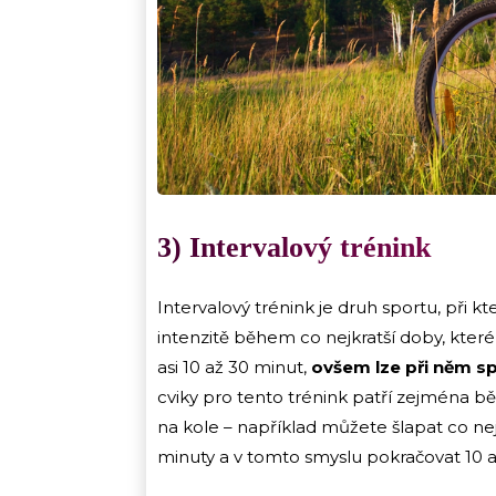
3) Intervalový trénink
Intervalový trénink je druh sportu, při k
intenzitě během co nejkratší doby, které 
asi 10 až 30 minut,
ovšem lze při něm sp
cviky pro tento trénink patří zejména běh
na kole – například můžete šlapat co nej
minuty a v tomto smyslu pokračovat 10 