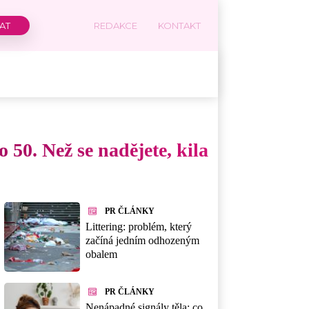
REDAKCE
KONTAKT
 50. Než se nadějete, kila
PR ČLÁNKY
Littering: problém, který
začíná jedním odhozeným
obalem
PR ČLÁNKY
Nenápadné signály těla: co