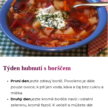
i
Týden hubnutí s borščem
První den
jezte zdravý boršč. Povoleno je dále
pouze ovoce, k pití jen voda, káva a čaj bez cukru a
mléka.
Druhý den
jezte kromě boršče navíc i ostatní
zeleninu, kromě fazolí. K večeři si můžete dát