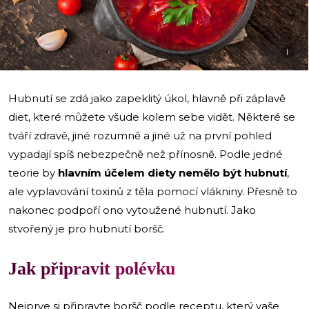
i
Hubnutí se zdá jako zapeklitý úkol, hlavně při záplavě
diet, které můžete všude kolem sebe vidět. Některé se
tváří zdravě, jiné rozumně a jiné už na první pohled
vypadají spíš nebezpečně než přínosně. Podle jedné
teorie by
hlavním účelem diety nemělo být hubnutí
,
ale vyplavování toxinů z těla pomocí vlákniny. Přesně to
nakonec podpoří ono vytoužené hubnutí. Jako
stvořený je pro hubnutí boršč.
Jak připravit polévku
Nejprve si připravte boršč podle receptu, který vaše