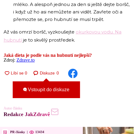
mléko. A alespoň jednou za den si ještě dejte boršč,
i když už ho asi nemůžete ani vidět. Zavřete oči a
přemozte se, pro hubnutí se musí trpět.
Až vás omrzí boršč, vyzkoušejte
okurkovou vodu. Na
hubnutí
je to skvělý prostředek.
Jaká dieta je podle vás na hubnutí nejlepší?
Zdroj:
Zdrave.to
Diskuze
0
Vstoupit do diskuze
Autor článku
Redakce JakZdravě
PR články
|
13434