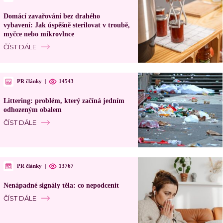
Domácí zavařování bez drahého
vybavení: Jak úspěšně sterilovat v troubě,
myčce nebo mikrovlnce
ČÍST DÁLE
PR články
|
14543
Littering: problém, který začíná jedním
odhozeným obalem
ČÍST DÁLE
PR články
|
13767
Nenápadné signály těla: co nepodcenit
ČÍST DÁLE