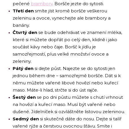
pečené
brambory
. Boršče jezte do sytosti.
Třetí den
smíte jíst kromě boršče veškerou
zeleninu a ovoce, vynechejte ale brambory a
banány.
Čtvrtý den
se bude odehrávat ve znamení mléka,
které si můžete dopřát po celý den, klidně i jako
součást kávy nebo čaje. Boršč k jídlu je
samozřejmostí, plus velké množství ovoce a
zeleniny.
Pátý den
si dejte půst. Najezte se do sytosti jen
jednou během dne – samozřejmě boršče. Dát si k
němu můžete vařené libové hovězí nebo kuřecí
maso. Máte-li hlad, strčte si do úst rajče.
Šestý den
se po dni půstu můžete s chutí vrhnout
na hovězí a kuřecí maso. Musí být vařené nebo
dušené. Jídelníček si ozvláštněte listovou zeleninou.
Sedmý den
si skutečně dáte do nosu. Dejte si talíř
vařené rýže a čerstvou ovocnou šťávu. Smíte i