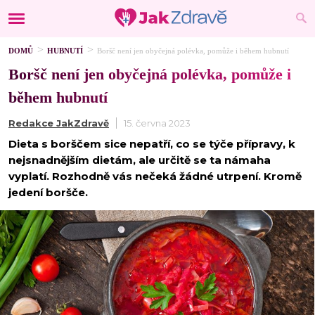
DOMŮ
HUBNUTÍ
Boršč není jen obyčejná polévka, pomůže i během hubnutí
Boršč není jen obyčejná polévka, pomůže i
během hubnutí
Redakce JakZdravě
15. června 2023
Dieta s borščem sice nepatří, co se týče přípravy, k
nejsnadnějším dietám, ale určitě se ta námaha
vyplatí. Rozhodně vás nečeká žádné utrpení. Kromě
jedení boršče.