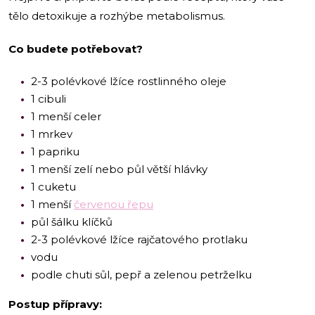
tělo detoxikuje a rozhýbe metabolismus.
Co budete potřebovat?
2-3 polévkové lžíce rostlinného oleje
1 cibuli
1 menší celer
1 mrkev
1 papriku
1 menší zelí nebo půl větší hlávky
1 cuketu
1 menší
červenou řepu
půl šálku klíčků
2-3 polévkové lžíce rajčatového protlaku
vodu
podle chuti sůl, pepř a zelenou petrželku
Postup přípravy: