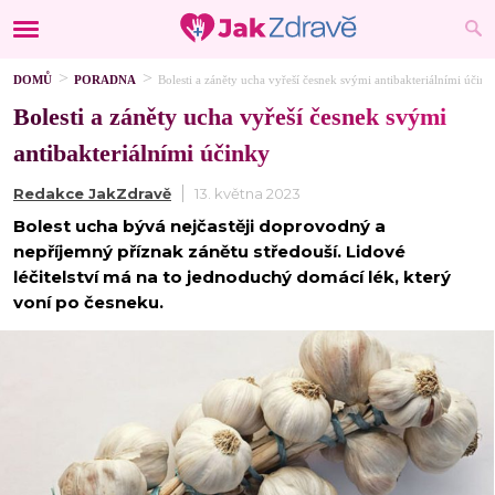
DOMŮ
PORADNA
Bolesti a záněty ucha vyřeší česnek svými antibakteriálními účink
Bolesti a záněty ucha vyřeší česnek svými
antibakteriálními účinky
Redakce JakZdravě
13. května 2023
Bolest ucha bývá nejčastěji doprovodný a
nepříjemný příznak zánětu středouší. Lidové
léčitelství má na to jednoduchý domácí lék, který
voní po česneku.