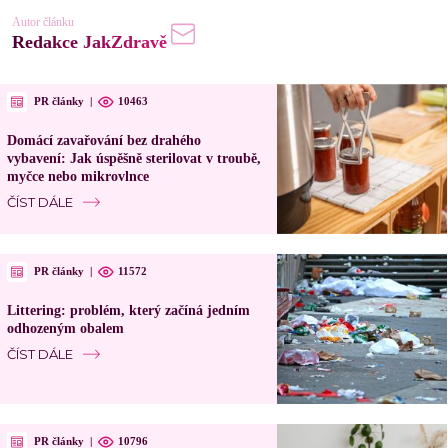
Autor článku
Redakce JakZdravě
PR články
|
10463
Domácí zavařování bez drahého
vybavení: Jak úspěšně sterilovat v troubě,
myčce nebo mikrovlnce
ČÍST DÁLE
PR články
|
11572
Littering: problém, který začíná jedním
odhozeným obalem
ČÍST DÁLE
PR články
|
10796