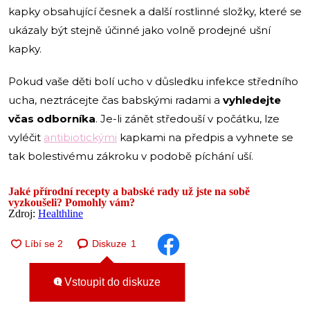
kapky obsahující česnek a další rostlinné složky, které se
ukázaly být stejně účinné jako volně prodejné ušní
kapky.
Pokud vaše děti bolí ucho v důsledku infekce středního
ucha, neztrácejte čas babskými radami a
vyhledejte
včas odborníka
. Je-li zánět středouší v počátku, lze
vyléčit
antibiotickými
kapkami na předpis a vyhnete se
tak bolestivému zákroku v podobě píchání uší.
Jaké přírodní recepty a babské rady už jste na sobě
vyzkoušeli? Pomohly vám?
Zdroj:
Healthline
Diskuze
1
Vstoupit do diskuze