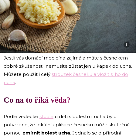
i
Jestli vás domácí medicína zajímá a máte s česnekem
dobré zkušenosti, nemusíte zůstat jen u kapek do ucha.
Můžete použít i celý
stroužek česneku a vložit si ho do
ucha
.
Co na to říká věda?
Podle vědecké
studie
u dětí s bolestmi ucha bylo
potvrzeno, že lokální aplikace česneku může skutečně
pomoci
zmírnit bolest ucha
. Jednalo se o přírodní