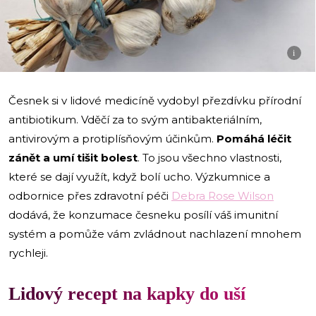
i
Česnek si v lidové medicíně vydobyl přezdívku přírodní
antibiotikum. Vděčí za to svým antibakteriálním,
antivirovým a protiplísňovým účinkům.
Pomáhá léčit
zánět a umí tišit bolest
. To jsou všechno vlastnosti,
které se dají využít, když bolí ucho. Výzkumnice a
odbornice přes zdravotní péči
Debra Rose Wilson
dodává, že konzumace česneku posílí váš imunitní
systém a pomůže vám zvládnout nachlazení mnohem
rychleji.
Lidový recept na kapky do uší