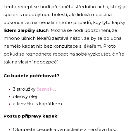
Tento recept se hodí při zánětu středního ucha, který je
spojen s neodbytnou bolestí, ale lidová medicína
dokonce zaznamenala mnoho případů, kdy tyto kapky
lidem zlepšily sluch
. Možná se hodí upozornění, že
mnoho ušních lékařů zastává názor, že by se do ucha
nemělo kapat nic bez konzultace s lékařem. Proto
pokud se rozhodnete recept na sobě vyzkoušet, činíte
tak na vlastní nebezpečí.
Co budete potřebovat?
3 stroužky
česneku
,
olivový olej
a lahvičku s kapátkem.
Postup přípravy kapek:
Oloupejte česnek a vymačkejte z něj šťávu tak,