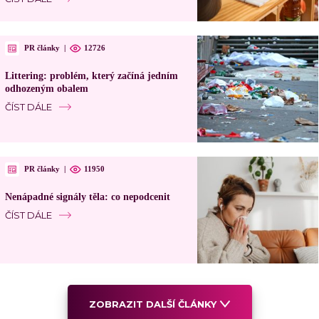
PR články
|
12726
Littering: problém, který začíná jedním
odhozeným obalem
ČÍST DÁLE
PR články
|
11950
Nenápadné signály těla: co nepodcenit
ČÍST DÁLE
ZOBRAZIT DALŠÍ ČLÁNKY