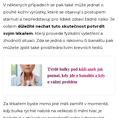
V některých případech se pak také může jednat o
pouhé kožní výrůstky, které se objevují s postupem
stárnutí a nepředstavují pro lidské zdraví žádné riziko. Je
ovšem
důležité nechat tuto skutečnost potvrdit
svým lékařem
, který provede fyzikální vyšetření a
zhodnotí situaci. Zda se jedná o rakovinu či banalitu pak
můžete zjistit také prostřednictvím krevních testů.
Tvrdé bulky pod kůží aneb jak
poznat, kdy jde o banalitu a kdy
o vážný problém
Za lékařem byste mimo jiné měli zamířit v momentě,
kdy bulka rychle nabírá na velikosti či mění tvar, je
bolestivá a způsobuje nepohodlí nebo ji doprovází