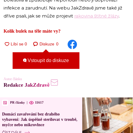
infekce a zarudnutí. Na webu JakZdravě jsme také již
dříve psali, jak se může projevit
rakovina štítné žlázy
.
Kolik bulek na těle máte vy?
Diskuze
0
Vstoupit do diskuze
Autor článku
Redakce JakZdravě
PR články
|
11617
Domácí zavařování bez drahého
vybavení: Jak úspěšně sterilovat v troubě,
myčce nebo mikrovlnce
ČÍST DÁLE