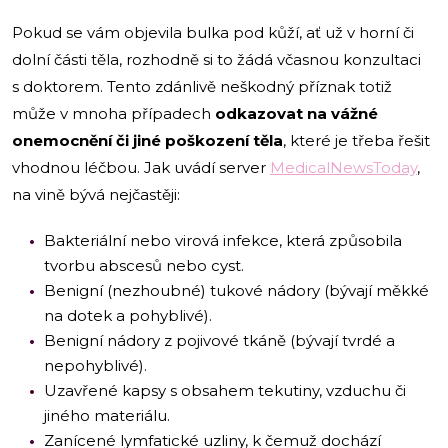
Pokud se vám objevila bulka pod kůží, ať už v horní či
dolní části těla, rozhodně si to žádá včasnou konzultaci
s doktorem. Tento zdánlivě neškodný příznak totiž
může v mnoha případech
odkazovat na vážné
onemocnění či jiné poškození těla
, které je třeba řešit
vhodnou léčbou. Jak uvádí server
MedicalNewsToday
,
na vině bývá nejčastěji:
Bakteriální nebo virová infekce, která způsobila
tvorbu abscesů nebo cyst.
Benigní (nezhoubné) tukové nádory (bývají měkké
na dotek a pohyblivé).
Benigní nádory z pojivové tkáně (bývají tvrdé a
nepohyblivé).
Uzavřené kapsy s obsahem tekutiny, vzduchu či
jiného materiálu.
Zanícené lymfatické uzliny, k čemuž dochází