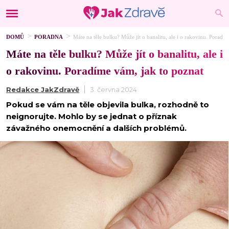
DOMŮ
PORADNA
Máte na těle bulku? Může jít o banalitu, ale i o rakovinu. Poradí
Máte na těle bulku? Může jít o banalitu, ale i
o rakovinu. Poradíme vám, jak to poznat
Redakce JakZdravě
3. června 2024
Pokud se vám na těle objevila bulka, rozhodně to
neignorujte. Mohlo by se jednat o příznak
závažného onemocnění a dalších problémů.