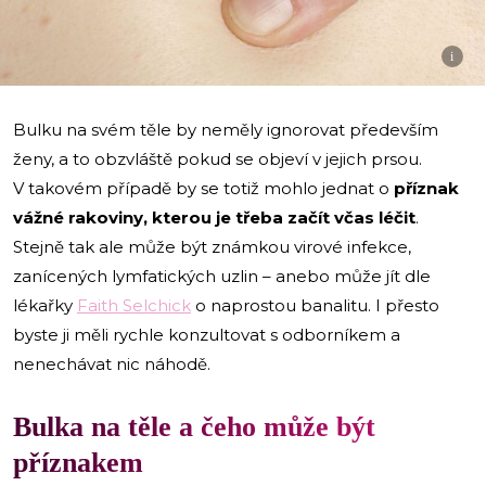
i
Bulku na svém těle by neměly ignorovat především
ženy, a to obzvláště pokud se objeví v jejich prsou.
V takovém případě by se totiž mohlo jednat o
příznak
vážné rakoviny, kterou je třeba začít včas léčit
.
Stejně tak ale může být známkou virové infekce,
zanícených lymfatických uzlin – anebo může jít dle
lékařky
Faith Selchick
o naprostou banalitu. I přesto
byste ji měli rychle konzultovat s odborníkem a
nenechávat nic náhodě.
Bulka na těle a čeho může být
příznakem