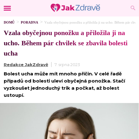
DOMŮ
PORADNA
Vzala obyčejnou ponožku a přiložila ji na ucho. Během pár chvile
Vzala obyčejnou ponožku a přiložila ji na
ucho. Během pár chvilek se zbavila bolesti
ucha
Redakce JakZdravě
7. srpna 2023
Bolest ucha může mít mnoho příčin. V celé řadě
případů od bolesti uleví obyčejná ponožka. Stačí
vyzkoušet jednoduchý trik a počkat, až bolest
ustoupí.