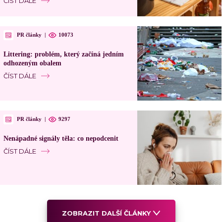
ČÍST DÁLE
PR články
|
10073
Littering: problém, který začíná jedním
odhozeným obalem
ČÍST DÁLE
PR články
|
9297
Nenápadné signály těla: co nepodcenit
ČÍST DÁLE
ZOBRAZIT DALŠÍ ČLÁNKY