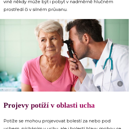
vině někdy může být i pobyt v nadměrně hlučném
prostředí či v silném průvanu.
i
Projevy potíží v oblasti ucha
Potíže se mohou projevovat bolestí za nebo pod
uchem, pícháním v uchu, ale i bolestí hlavy, mohou se