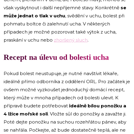
však vyskytnout i další nepříjemné stavy. Konkrétně
se
může jednat o tlak v uchu
, svědění v uchu, bolest při
pohmatu boltce či zalehnutí ucha. V některých
případech je možné pozorovat také výtok z ucha,
praskání v uchu nebo
zhoršený sluch
.
Recept na úlevu od bolesti ucha
Pokud bolest neustupuje, je nutné navštívit lékaře,
ideálně přímo odborníka z oddělení ORL. Pro začátek je
ovšem možné vyzkoušet jednoduchý domácí recept,
který může v mnoha případech od bolesti ulevit. K
přípravě budete potřebovat
ideálně bílou ponožku a
4 lžíce mořské soli
. Vložte sůl do ponožky a zavažte ji.
Poté dejte ponožku na suchou rozehřátou pánev, aby
se nahřála. Počkejte, až bude dostatečně teplá, ale ne