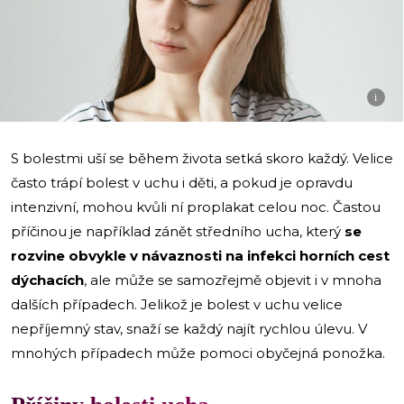
i
S bolestmi uší se během života setká skoro každý. Velice
často trápí bolest v uchu i děti, a pokud je opravdu
intenzivní, mohou kvůli ní proplakat celou noc. Častou
příčinou je například zánět středního ucha, který
se
rozvine obvykle v návaznosti na infekci horních cest
dýchacích
, ale může se samozřejmě objevit i v mnoha
dalších případech. Jelikož je bolest v uchu velice
nepříjemný stav, snaží se každý najít rychlou úlevu. V
mnohých případech může pomoci obyčejná ponožka.