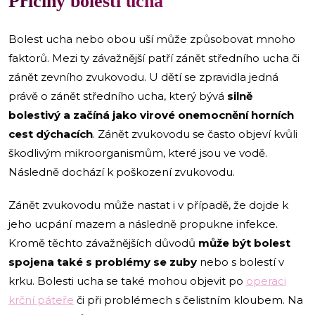
Příčiny bolesti ucha
Bolest ucha nebo obou uší může způsobovat mnoho
faktorů. Mezi ty závažnější patří zánět středního ucha či
zánět zevního zvukovodu. U dětí se zpravidla jedná
právě o zánět středního ucha, který bývá
silně
bolestivý a začíná jako virové onemocnění horních
cest dýchacích
. Zánět zvukovodu se často objeví kvůli
škodlivým mikroorganismům, které jsou ve vodě.
Následně dochází k poškození zvukovodu.
Zánět zvukovodu může nastat i v případě, že dojde k
jeho ucpání mazem a následně propukne infekce.
Kromě těchto závažnějších důvodů
může být bolest
spojena také s problémy se zuby
nebo s bolestí v
krku. Bolesti ucha se také mohou objevit po
operaci
krční páteře
či při problémech s čelistním kloubem. Na