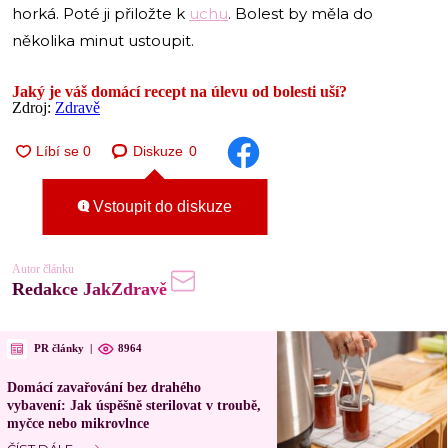
horká. Poté ji přiložte k
uchu
. Bolest by měla do
několika minut ustoupit.
Jaký je váš domácí recept na úlevu od bolesti uší?
Zdroj:
Zdravě
Diskuze
0
Vstoupit do diskuze
Autor článku
Redakce JakZdravě
PR články
|
8964
Domácí zavařování bez drahého
vybavení: Jak úspěšně sterilovat v troubě,
myčce nebo mikrovlnce