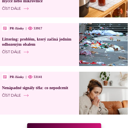
myčce nebo mikrovlnce
ČÍST DÁLE
PR články
|
53917
Littering: problém, který začíná jedním
odhozeným obalem
ČÍST DÁLE
PR články
|
53141
Nenápadné signály těla: co nepodcenit
ČÍST DÁLE