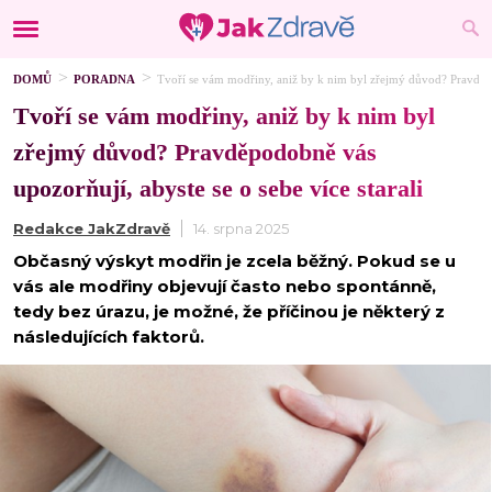
DOMŮ
PORADNA
Tvoří se vám modřiny, aniž by k nim byl zřejmý důvod? Pravděpod
Tvoří se vám modřiny, aniž by k nim byl
zřejmý důvod? Pravděpodobně vás
upozorňují, abyste se o sebe více starali
Redakce JakZdravě
14. srpna 2025
Občasný výskyt modřin je zcela běžný. Pokud se u
vás ale modřiny objevují často nebo spontánně,
tedy bez úrazu, je možné, že příčinou je některý z
následujících faktorů.