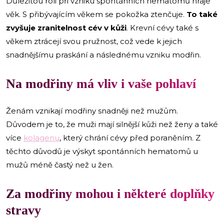
Důležitou roli při vzniku spontánních hematomů hraje
věk. S přibývajícím věkem se pokožka ztenčuje.
To také
zvyšuje zranitelnost cév v kůži
. Krevní cévy také s
věkem ztrácejí svou pružnost, což vede k jejich
snadnějšímu praskání a následnému vzniku modřin.
Na modřiny má vliv i vaše pohlaví
Ženám vznikají modřiny snadněji než mužům.
Důvodem je to, že muži mají silnější kůži než ženy a také
více
kolagenu
, který chrání cévy před poraněním. Z
těchto důvodů je výskyt spontánních hematomů u
mužů méně častý než u žen.
Za modřiny mohou i některé doplňky
stravy