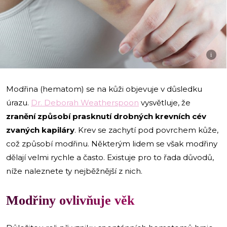
i
Modřina (hematom) se na kůži objevuje v důsledku
úrazu.
Dr. Deborah Weatherspoon
vysvětluje, že
zranění způsobí prasknutí drobných krevních cév
zvaných kapiláry
. Krev se zachytí pod povrchem kůže,
což způsobí modřinu. Některým lidem se však modřiny
dělají velmi rychle a často. Existuje pro to řada důvodů,
níže naleznete ty nejběžnější z nich.
Modřiny ovlivňuje věk