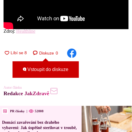
Zdroj:
Healthline
Diskuze
0
Vstoupit do diskuze
Autor článku
Redakce JakZdravě
PR články
|
52808
Domácí zavařování bez drahého
vybavení: Jak úspěšně sterilovat v troubě,