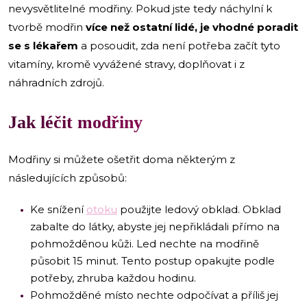
nevysvětlitelné modřiny. Pokud jste tedy náchylní k
tvorbě modřin
více než ostatní lidé, je vhodné poradit
se s lékařem
a posoudit, zda není potřeba začít tyto
vitamíny, kromě vyvážené stravy, doplňovat i z
náhradních zdrojů.
Jak léčit modřiny
Modřiny si můžete ošetřit doma některým z
následujících způsobů:
Ke snížení
otoku
použijte ledový obklad. Obklad
zabalte do látky, abyste jej nepřikládali přímo na
pohmožděnou kůži. Led nechte na modřině
působit 15 minut. Tento postup opakujte podle
potřeby, zhruba každou hodinu.
Pohmožděné místo nechte odpočívat a příliš jej