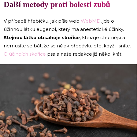
Další metody proti bolesti zubů
V případě hřebíčku, jak píše web
WebMD
, jde o
účinnou látku eugenol, který má anestetické účinky.
Stejnou látku obsahuje skořice
, která je chutnější a
nemusíte se bát, že se nějak předávkujete, když ji sníte.
O účincích skořice
psala naše redakce již několikrát.