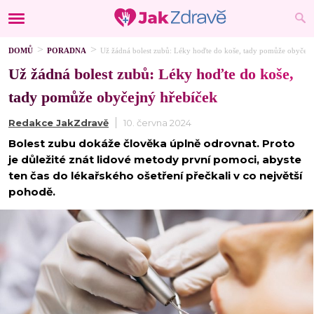
DOMŮ
PORADNA
Už žádná bolest zubů: Léky hoďte do koše, tady pomůže obyčejn
Už žádná bolest zubů: Léky hoďte do koše,
tady pomůže obyčejný hřebíček
Redakce JakZdravě
10. června 2024
Bolest zubu dokáže člověka úplně odrovnat. Proto
je důležité znát lidové metody první pomoci, abyste
ten čas do lékařského ošetření přečkali v co největší
pohodě.