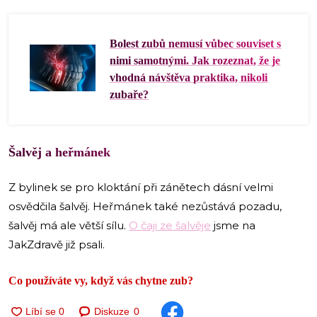
Bolest zubů nemusí vůbec souviset s
nimi samotnými. Jak rozeznat, že je
vhodná návštěva praktika, nikoli
zubaře?
Šalvěj a heřmánek
Z bylinek se pro kloktání při zánětech dásní velmi
osvědčila šalvěj. Heřmánek také nezůstává pozadu,
šalvěj má ale větší sílu.
O čaji ze šalvěje
jsme na
JakZdravě již psali.
Co používáte vy, když vás chytne zub?
Diskuze
0