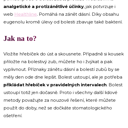
analgetické a protizánětlivé účinky
, jak potvrzuje i
web
Healthline
. Pomáhá na zánět dásní. Díky obsahu
eugenolu kromě úlevy od bolesti zbavuje také bakterií.
Jak na to?
Vložíte hřebíček do úst a skousnete. Případně si kousek
přiložte na bolestivý zub, můžete ho i žvýkat a pak
vyplivnout. Příznaky zánětu dásní a bolestí zubů by se
měly den ode dne lepšit. Bolest ustoupí, ale je potřeba
přikládat hřebíček v pravidelných intervalech
. Bolest
ustoupí totiž jen dočasně. Proto i všechny další lidové
metody považujte za nouzové řešení, které můžete
použít do doby, než se dočkáte stomatologického
ošetření.