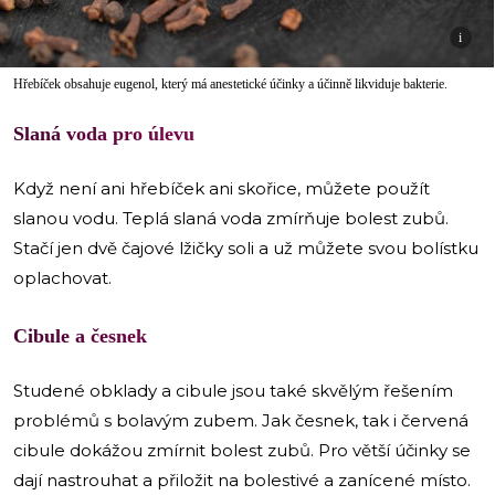
i
Hřebíček obsahuje eugenol, který má anestetické účinky a účinně likviduje bakterie.
Slaná voda pro úlevu
Když není ani hřebíček ani skořice, můžete použít
slanou vodu. Teplá slaná voda zmírňuje bolest zubů.
Stačí jen dvě čajové lžičky soli a už můžete svou bolístku
oplachovat.
Cibule a česnek
Studené obklady a cibule jsou také skvělým řešením
problémů s bolavým zubem. Jak česnek, tak i červená
cibule dokážou zmírnit bolest zubů. Pro větší účinky se
dají nastrouhat a přiložit na bolestivé a zanícené místo.