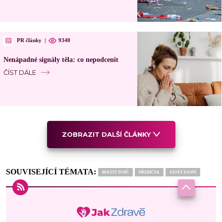
PR články
|
9340
Nenápadné signály těla: co nepodcenit
ČÍST DÁLE
ZOBRAZIT DALŠÍ ČLÁNKY
SOUVISEJÍCÍ TÉMATA:
BOLEST ZUBŮ
HŘEBÍČEK
ZÁNĚT DÁSNÍ