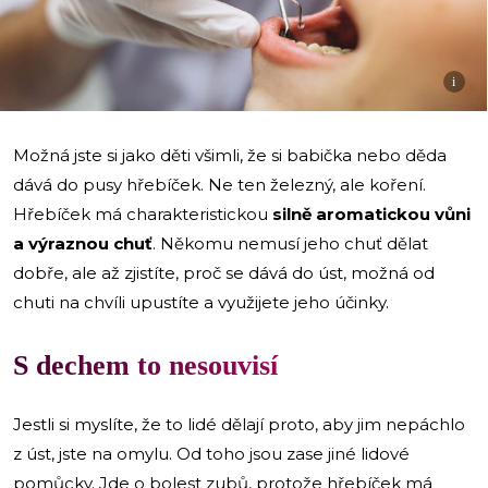
i
Možná jste si jako děti všimli, že si babička nebo děda
dává do pusy hřebíček. Ne ten železný, ale koření.
Hřebíček má charakteristickou
silně aromatickou vůni
a výraznou chuť
. Někomu nemusí jeho chuť dělat
dobře, ale až zjistíte, proč se dává do úst, možná od
chuti na chvíli upustíte a využijete jeho účinky.
S dechem to nesouvisí
Jestli si myslíte, že to lidé dělají proto, aby jim nepáchlo
z úst, jste na omylu. Od toho jsou zase jiné lidové
pomůcky. Jde o bolest zubů, protože hřebíček má