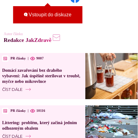
Vstoupit do diskuze
Autor článku
Redakce JakZdravě
PR články
|
9007
Domácí zavařování bez drahého
vybavení: Jak úspěšně sterilovat v troubě,
myčce nebo mikrovlnce
ČÍST DÁLE
PR články
|
10116
Littering: problém, který začíná jedním
odhozeným obalem
ČÍST DÁLE