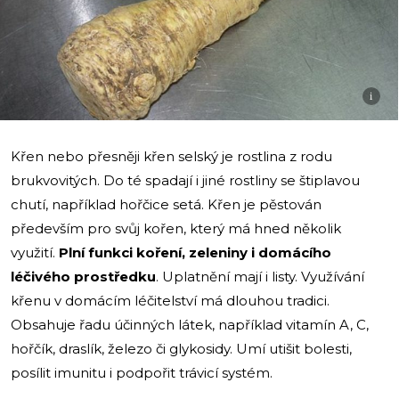
i
Křen nebo přesněji křen selský je rostlina z rodu
brukvovitých. Do té spadají i jiné rostliny se štiplavou
chutí, například hořčice setá. Křen je pěstován
především pro svůj kořen, který má hned několik
využití.
Plní funkci koření, zeleniny i domácího
léčivého prostředku
. Uplatnění mají i listy. Využívání
křenu v domácím léčitelství má dlouhou tradici.
Obsahuje řadu účinných látek, například vitamín A, C,
hořčík, draslík, železo či glykosidy. Umí utišit bolesti,
posílit imunitu i podpořit trávicí systém.