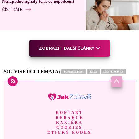
Nenápadné signály těla: co nepodcenit
ČÍST DÁLE
ZOBRAZIT DALŠÍ ČLÁNKY
SOUVISEJÍCÍ TÉMATA:
DOMÁCÍ LÉČBA
KŘEN
LÉČIVÉ ÚČINKY
KONTAKT
REDAKCE
KARIÉRA
COOKIES
ETICKÝ KODEX