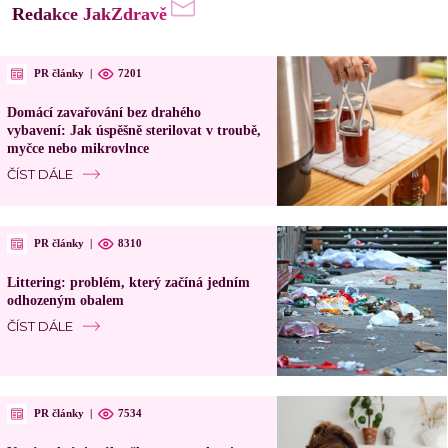
Redakce JakZdravě
PR články
|
7201
Domácí zavařování bez drahého
vybavení: Jak úspěšně sterilovat v troubě,
myčce nebo mikrovlnce
ČÍST DÁLE
PR články
|
8310
Littering: problém, který začíná jedním
odhozeným obalem
ČÍST DÁLE
PR články
|
7534