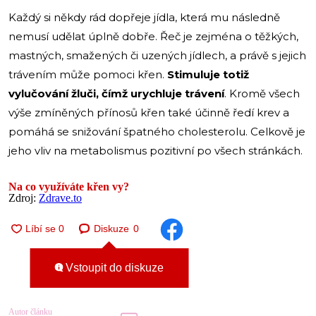
Každý si někdy rád dopřeje jídla, která mu následně
nemusí udělat úplně dobře. Řeč je zejména o těžkých,
mastných, smažených či uzených jídlech, a právě s jejich
trávením může pomoci křen.
Stimuluje totiž
vylučování žluči, čímž urychluje trávení
. Kromě všech
výše zmíněných přínosů křen také účinně ředí krev a
pomáhá se snižování špatného cholesterolu. Celkově je
jeho vliv na metabolismus pozitivní po všech stránkách.
Na co využíváte křen vy?
Zdroj:
Zdrave.to
Diskuze
0
Vstoupit do diskuze
Autor článku