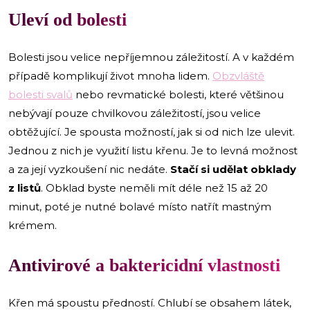
Uleví od bolesti
Bolesti jsou velice nepříjemnou záležitostí. A v každém
případě komplikují život mnoha lidem.
Obzvláště
bolesti svalů
nebo revmatické bolesti, které většinou
nebývají pouze chvilkovou záležitostí, jsou velice
obtěžující. Je spousta možností, jak si od nich lze ulevit.
Jednou z nich je využití listu křenu. Je to levná možnost
a za její vyzkoušení nic nedáte.
Stačí si udělat obklady
z listů
. Obklad byste neměli mít déle než 15 až 20
minut, poté je nutné bolavé místo natřít mastným
krémem.
Antivirové a baktericidní vlastnosti
Křen má spoustu předností. Chlubí se obsahem látek,