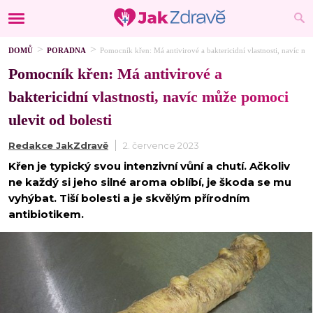
DOMŮ
PORADNA
Pomocník křen: Má antivirové a baktericidní vlastnosti, navíc mů
Pomocník křen: Má antivirové a
baktericidní vlastnosti, navíc může pomoci
ulevit od bolesti
Redakce JakZdravě
2. července 2023
Křen je typický svou intenzivní vůní a chutí. Ačkoliv
ne každý si jeho silné aroma oblíbí, je škoda se mu
vyhýbat. Tiší bolesti a je skvělým přírodním
antibiotikem.