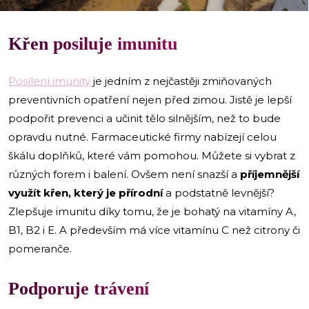
Křen posiluje imunitu
Posílení imunity
je jedním z nejčastěji zmiňovaných
preventivních opatření nejen před zimou. Jistě je lepší
podpořit prevenci a učinit tělo silnějším, než to bude
opravdu nutné. Farmaceutické firmy nabízejí celou
škálu doplňků, které vám pomohou. Můžete si vybrat z
různých forem i balení. Ovšem není snazší a
příjemnější
využít křen, který je přírodní
a podstatně levnější?
Zlepšuje imunitu díky tomu, že je bohatý na vitamíny A,
B1, B2 i E. A především má více vitamínu C než citrony či
pomeranče.
Podporuje trávení