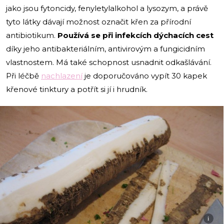
jako jsou fytoncidy, fenyletylalkohol a lysozym, a právě
tyto látky dávají možnost označit křen za přírodní
antibiotikum.
Používá se při infekcích dýchacích cest
díky jeho antibakteriálním, antivirovým a fungicidním
vlastnostem. Má také schopnost usnadnit odkašlávání.
Při léčbě
nachlazení
je doporučováno vypít 30 kapek
křenové tinktury a potřít si jí i hrudník.
i