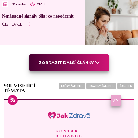
PR články
|
29210
Nenápadné signály těla: co nepodcenit
ČÍST DÁLE
ZOBRAZIT DALŠÍ ČLÁNKY
SOUVISEJÍCÍ
LAČNÝ ŽALUDEK
PRÁZDNÝ ŽALUDEK
ŽALUDEK
TÉMATA:
KONTAKT
REDAKCE