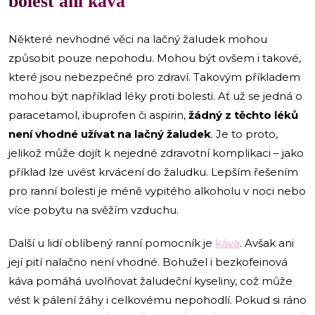
bolest ani káva
Některé nevhodné věci na lačný žaludek mohou
způsobit pouze nepohodu. Mohou být ovšem i takové,
které jsou nebezpečné pro zdraví. Takovým příkladem
mohou být například léky proti bolesti. Ať už se jedná o
paracetamol, ibuprofen či aspirin,
žádný z těchto léků
není vhodné užívat na lačný žaludek
. Je to proto,
jelikož může dojít k nejedné zdravotní komplikaci – jako
příklad lze uvést krvácení do žaludku. Lepším řešením
pro ranní bolesti je méně vypitého alkoholu v noci nebo
více pobytu na svěžím vzduchu.
Další u lidí oblíbený ranní pomocník je
káva
. Avšak ani
její pití nalačno není vhodné. Bohužel i bezkofeinová
káva pomáhá uvolňovat žaludeční kyseliny, což může
vést k pálení žáhy i celkovému nepohodlí. Pokud si ráno