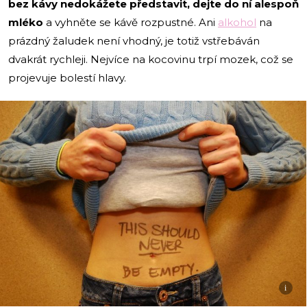
bez kávy nedokážete představit, dejte do ní alespoň
mléko
a vyhněte se kávě rozpustné. Ani
alkohol
na
prázdný žaludek není vhodný, je totiž vstřebáván
dvakrát rychleji. Nejvíce na kocovinu trpí mozek, což se
projevuje bolestí hlavy.
i