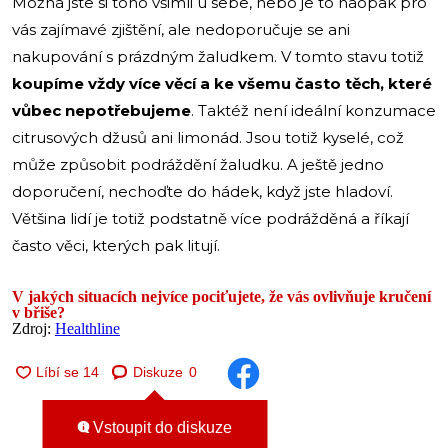
Možná jste si toho všimli u sebe, nebo je to naopak pro
vás zajímavé zjištění, ale nedoporučuje se ani
nakupování s prázdným žaludkem. V tomto stavu totiž
koupíme vždy více věcí a ke všemu často těch, které
vůbec nepotřebujeme
. Taktéž není ideální konzumace
citrusových džusů ani limonád. Jsou totiž kyselé, což
může způsobit podráždění žaludku. A ještě jedno
doporučení, nechoďte do hádek, když jste hladoví.
Většina lidí je totiž podstatně více podrážděná a říkají
často věci, kterých pak litují.
V jakých situacích nejvíce pociťujete, že vás ovlivňuje kručení
v břiše?
Zdroj:
Healthline
Diskuze
0
Vstoupit do diskuze