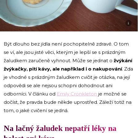
i
Být dlouho bez jídla není pochopitelně zdravé. O tom
se ví, ale jsou jisté věci, kterým je lepší se s prázdným
žaludkem zaručeně vyhnout. Může se jednat o
žvýkání
žvýkačky, pití kávy, ale například i o nakupování
. Zda
je vhodné s prázdným žaludkem cvičit je otázka, na její
odpovědi se ale nejsou schopni dohodnout ani
odborníci. V článku od
Emily Cronkleton
je možné se
dočíst, že pravda bude někde uprostřed. Záleží totiž na
tom, o jaké cvičení se jedná.
Na lačný žaludek nepatří léky na