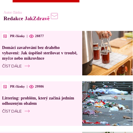
Autor článku
Redakce JakZdravě
PR články
|
28877
Domácí zavařování bez drahého
vybavení: Jak úspěšně sterilovat v troubě,
myčce nebo mikrovlnce
ČÍST DÁLE
PR články
|
29986
Littering: problém, který začíná jedním
odhozeným obalem
ČÍST DÁLE