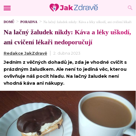
DOMŮ
PORADNA
Na lačný žaludek nikdy: Káva a léky uškodí, ani cvičení lékaři n
Na lačný žaludek nikdy: Káva a léky uškodí,
ani cvičení lékaři nedoporučují
Redakce JakZdravě
2. dubna 2023
Jedním z věčných dohadů je, zda je vhodné cvičit s
prázdným žaludkem. Ale není to jediná věc, kterou
ovlivňuje náš pocit hladu. Na lačný žaludek není
vhodná káva ani nákupy.