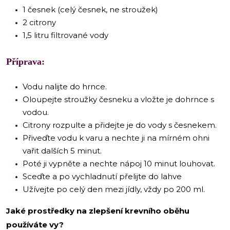
1 česnek (celý česnek, ne stroužek)
2 citrony
1,5 litru filtrované vody
Příprava:
Vodu nalijte do hrnce.
Oloupejte stroužky česneku a vložte je dohrnce s
vodou.
Citrony rozpulte a přidejte je do vody s česnekem.
Přiveďte vodu k varu a nechte ji na mírném ohni
vařit dalších 5 minut.
Poté ji vypněte a nechte nápoj 10 minut louhovat.
Sceďte a po vychladnutí přelijte do lahve
Užívejte po celý den mezi jídly, vždy po 200 ml.
Jaké prostředky na zlepšení krevního oběhu
používáte vy?