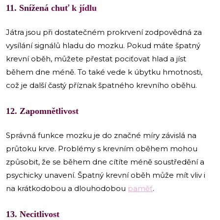
11. Snížená chuť k jídlu
Játra jsou při dostatečném prokrvení zodpovědná za
vysílání signálů hladu do mozku. Pokud máte špatný
krevní oběh, můžete přestat pociťovat hlad a jíst
během dne méně. To také vede k úbytku hmotnosti,
což je další častý příznak špatného krevního oběhu.
12. Zapomnětlivost
Správná funkce mozku je do značné míry závislá na
průtoku krve. Problémy s krevním oběhem mohou
způsobit, že se během dne cítíte méně soustředění a
psychicky unavení. Špatný krevní oběh může mít vliv i
na krátkodobou a dlouhodobou
paměť
.
13. Necitlivost