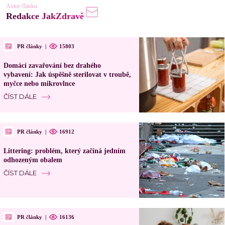
Autor článku
Redakce JakZdravě
PR články
|
15803
Domácí zavařování bez drahého
vybavení: Jak úspěšně sterilovat v troubě,
myčce nebo mikrovlnce
ČÍST DÁLE
PR články
|
16912
Littering: problém, který začíná jedním
odhozeným obalem
ČÍST DÁLE
PR články
|
16136