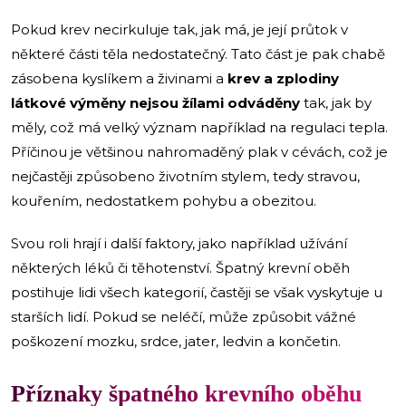
Pokud krev necirkuluje tak, jak má, je její průtok v
některé části těla nedostatečný. Tato část je pak chabě
zásobena kyslíkem a živinami a
krev a zplodiny
látkové výměny nejsou žílami odváděny
tak, jak by
měly, což má velký význam například na regulaci tepla.
Příčinou je většinou nahromaděný plak v cévách, což je
nejčastěji způsobeno životním stylem, tedy stravou,
kouřením, nedostatkem pohybu a obezitou.
Svou roli hrají i další faktory, jako například užívání
některých léků či těhotenství. Špatný krevní oběh
postihuje lidi všech kategorií, častěji se však vyskytuje u
starších lidí. Pokud se neléčí, může způsobit vážné
poškození mozku, srdce, jater, ledvin a končetin.
Příznaky špatného krevního oběhu