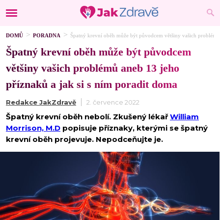
DOMŮ
PORADNA
Špatný krevní oběh může být původcem většiny vašich problémů a
Špatný krevní oběh může být původcem
většiny vašich problémů aneb 13 jeho
příznaků a jak si s ním poradit doma
Redakce JakZdravě
2. července 2022
Špatný krevní oběh nebolí. Zkušený lékař
William
Morrison, M.D
popisuje příznaky, kterými se špatný
krevní oběh projevuje. Nepodceňujte je.