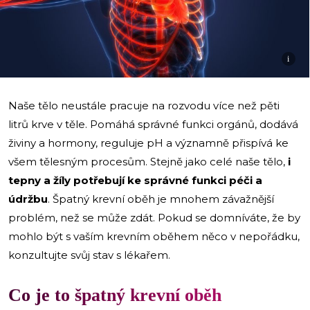
i
Naše tělo neustále pracuje na rozvodu více než pěti
litrů krve v těle. Pomáhá správné funkci orgánů, dodává
živiny a hormony, reguluje pH a významně přispívá ke
všem tělesným procesům. Stejně jako celé naše tělo,
i
tepny a žíly potřebují ke správné funkci péči a
údržbu
. Špatný krevní oběh je mnohem závažnější
problém, než se může zdát. Pokud se domníváte, že by
mohlo být s vaším krevním oběhem něco v nepořádku,
konzultujte svůj stav s lékařem.
Co je to špatný krevní oběh