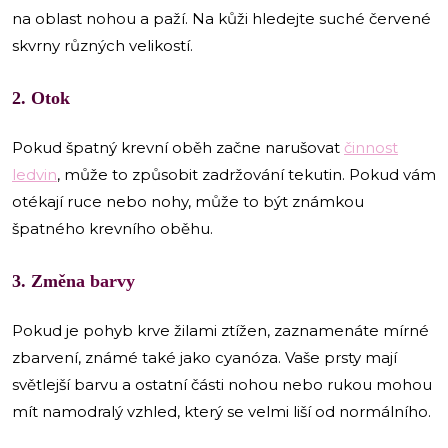
na oblast nohou a paží. Na kůži hledejte suché červené
skvrny různých velikostí.
2. Otok
Pokud špatný krevní oběh začne narušovat
činnost
ledvin
, může to způsobit zadržování tekutin. Pokud vám
otékají ruce nebo nohy, může to být známkou
špatného krevního oběhu.
3. Změna barvy
Pokud je pohyb krve žilami ztížen, zaznamenáte mírné
zbarvení, známé také jako cyanóza. Vaše prsty mají
světlejší barvu a ostatní části nohou nebo rukou mohou
mít namodralý vzhled, který se velmi liší od normálního.