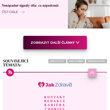
Nenápadné signály těla: co nepodcenit
ČÍST DÁLE
ZOBRAZIT DALŠÍ ČLÁNKY
SOUVISEJÍCÍ
KREVNÍ CÉVY
KREVNÍ OBĚH
PŘÍRODNÍ LÉČBA
TÉMATA:
KONTAKT
REDAKCE
KARIÉRA
COOKIES