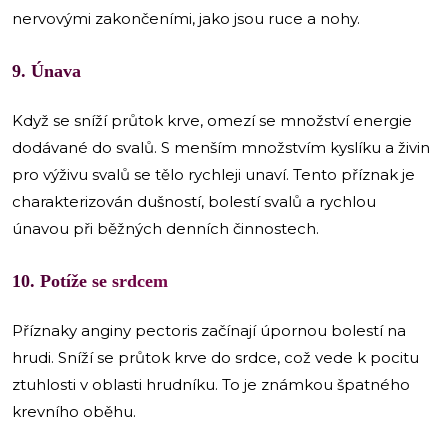
nervovými zakončeními, jako jsou ruce a nohy.
9. Únava
Když se sníží průtok krve, omezí se množství energie
dodávané do svalů. S menším množstvím kyslíku a živin
pro výživu svalů se tělo rychleji unaví. Tento příznak je
charakterizován dušností, bolestí svalů a rychlou
únavou při běžných denních činnostech.
10. Potíže se srdcem
Příznaky anginy pectoris začínají úpornou bolestí na
hrudi. Sníží se průtok krve do srdce, což vede k pocitu
ztuhlosti v oblasti hrudníku. To je známkou špatného
krevního oběhu.