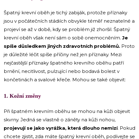
Špatný krevní oběh je tichý zabiják, protože příznaky
jsou v počátečních stádiích obvykle téměř neznatelné a
projeví se až v době, kdy se problém již zhoršil. Špatný
krevní oběh však není sám o sobě onemocněním.
Je
spíše důsledkem jiných zdravotních problémů.
Proto
je důležité léčit spíše příčiny než jen příznaky. Mezi
nejčastější příznaky špatného krevního oběhu patří
brnění, necitlivost, pulzující nebo bodavá bolest v
končetinách a svalové křeče. Mohou se také objevit:
1. Kožní změny
Při špatném krevním oběhu se mohou na kůži objevit
skvrny. Jedná se vlastně o záněty na kůži nohou,
projevují se jako vyrážka, která dlouho nemizí
. Pokud
chcete zjistit, zda máte špatný krevní oběh, podívejte se