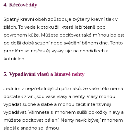
4. Křečové žíly
Špatný krevní oběh způsobuje zvýšený krevní tlak v
žilách. To vede k otoku žil, které leží těsně pod
povrchem kůže. Můžete pociťovat také mírnou bolest
po delší době sezení nebo svědění během dne. Tento
problém se nejčastěji vyskytuje na chodidlech a
kotnících.
5. Vypadávání vlasů a lámavé nehty
Jedním z nejzřetelnějších příznaků, že vaše tělo nemá
dostatek živin, jsou vaše vlasy a nehty. Vlasy mohou
vypadat suché a slabé a mohou začít intenzivněji
vypadávat. Všimnete si mnohem sušší pokožky hlavy a
můžete pociťovat pálení. Nehty navíc bývají mnohem
slabší a snadno se lámou.