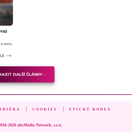
evní
í k tomu
ÁLE
AZIT DALŠÍ ČLÁNKY
ARIÉRA
COOKIES
ETICKÝ KODEX
016-2026 abcMedia Network, s.r.o.