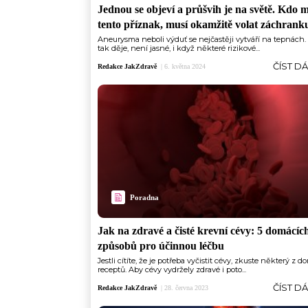
Jednou se objeví a průšvih je na světě. Kdo 
tento příznak, musí okamžitě volat záchrank
Aneurysma neboli výduť se nejčastěji vytváří na tepnách.
tak děje, není jasné, i když některé rizikové...
ČÍST D
Redakce JakZdravě
|
6. května 2024
Poradna
Jak na zdravé a čisté krevní cévy: 5 domácíc
způsobů pro účinnou léčbu
Jestli cítíte, že je potřeba vyčistit cévy, zkuste některý z 
receptů. Aby cévy vydržely zdravé i poto...
ČÍST D
Redakce JakZdravě
|
28. června 2023