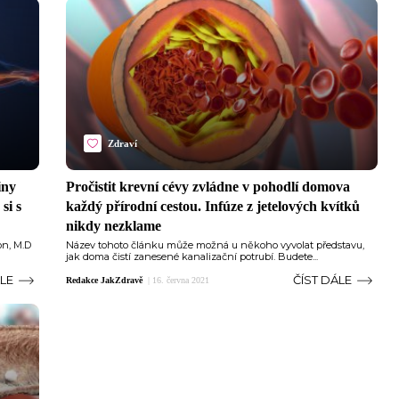
Zdraví
iny
Pročistit krevní cévy zvládne v pohodlí domova
si s
každý přírodní cestou. Infúze z jetelových kvítků
nikdy nezklame
on, M.D
Název tohoto článku může možná u někoho vyvolat představu,
jak doma čistí zanesené kanalizační potrubí. Budete...
ÁLE
ČÍST DÁLE
Redakce JakZdravě
|
16. června 2021