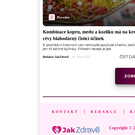
Poradna
Kombinace kopru, medu a kozlíku má na kr
cévy blahodárný čistící účinek
K pročištění krevních cév nemusíte používat chemii, stač
jen tři běžné bylinky. Přírodní recept je jed...
ČÍST D
Redakce JakZdravě
|
18. února 2021
ZOBR
KONTAKT
REDAKCE
K
Copyright © 2