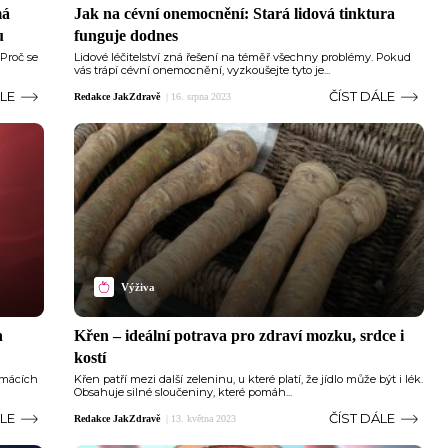
má
Jak na cévní onemocnění: Stará lidová tinktura
u
funguje dodnes
 Proč se
Lidové léčitelství zná řešení na téměř všechny problémy. Pokud
vás trápí cévní onemocnění, vyzkoušejte tyto je...
ÁLE
ČÍST DÁLE
Redakce JakZdravě
|
16. srpna 2023
Výživa
h
Křen – ideální potrava pro zdraví mozku, srdce i
kostí
domácích
Křen patří mezi další zeleninu, u které platí, že jídlo může být i lék.
Obsahuje silné sloučeniny, které pomáh...
ÁLE
ČÍST DÁLE
Redakce JakZdravě
|
13. května 2023