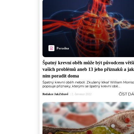
Poradna
Špatný krevní oběh může být původcem větš
vašich problémů aneb 13 jeho příznaků a jak 
ním poradit doma
Špatný krevní oběh nebolí. Zkušený lékař William Morris
popisuje příznaky, kterými se špatný krevní obě...
ČÍST D
Redakce JakZdravě
|
2. července 2022