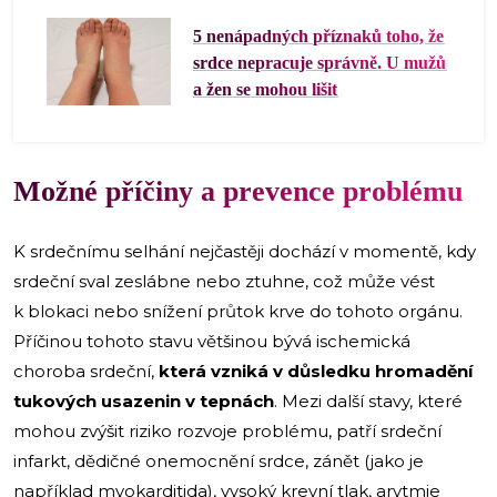
5 nenápadných příznaků toho, že
srdce nepracuje správně. U mužů
a žen se mohou lišit
Možné příčiny a prevence problému
K srdečnímu selhání nejčastěji dochází v momentě, kdy
srdeční sval zeslábne nebo ztuhne, což může vést
k blokaci nebo snížení průtok krve do tohoto orgánu.
Příčinou tohoto stavu většinou bývá ischemická
choroba srdeční,
která vzniká v důsledku hromadění
tukových usazenin v tepnách
. Mezi další stavy, které
mohou zvýšit riziko rozvoje problému, patří srdeční
infarkt, dědičné onemocnění srdce, zánět (jako je
například myokarditida), vysoký krevní tlak, arytmie