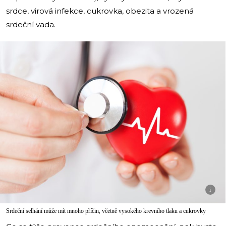
srdce, virová infekce, cukrovka, obezita a vrozená
srdeční vada.
i
Srdeční selhání může mít mnoho příčin, včetně vysokého krevního tlaku a cukrovky