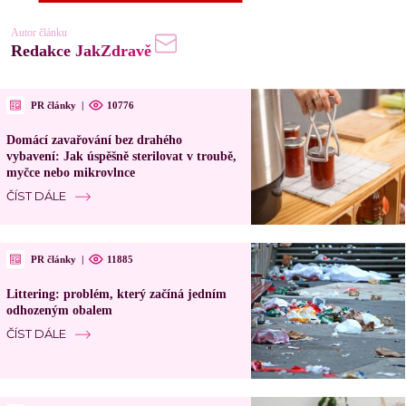
Autor článku
Redakce JakZdravě
PR články
|
10776
Domácí zavařování bez drahého
vybavení: Jak úspěšně sterilovat v troubě,
myčce nebo mikrovlnce
ČÍST DÁLE
PR články
|
11885
Littering: problém, který začíná jedním
odhozeným obalem
ČÍST DÁLE