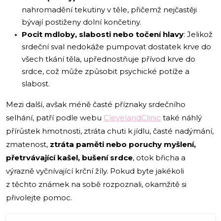
nahromadění tekutiny v těle, přičemž nejčastěji
bývají postiženy dolní končetiny.
Pocit mdloby, slabosti nebo točení hlavy
: Jelikož
srdeční sval nedokáže pumpovat dostatek krve do
všech tkání těla, upřednostňuje přívod krve do
srdce, což může způsobit psychické potíže a
slabost.
Mezi další, avšak méně časté příznaky srdečního
selhání, patří podle webu
ClevelandClinic
také náhlý
přírůstek hmotnosti, ztráta chuti k jídlu, časté nadýmání,
zmatenost,
ztráta paměti nebo poruchy myšlení,
přetrvávající kašel, bušení srdce
, otok břicha a
výrazně vyčnívající krční žíly. Pokud byte jakékoli
z těchto známek na sobě rozpoznali, okamžitě si
přivolejte pomoc.