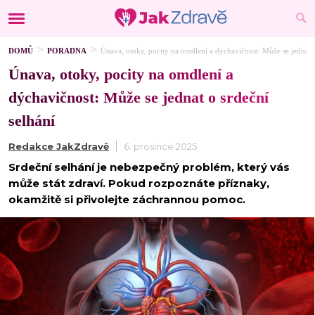
DOMŮ
PORADNA
Únava, otoky, pocity na omdlení a dýchavičnost: Může se jednat o
Únava, otoky, pocity na omdlení a
dýchavičnost: Může se jednat o srdeční
selhání
Redakce JakZdravě
6. prosince 2025
Srdeční selhání je nebezpečný problém, který vás
může stát zdraví. Pokud rozpoznáte příznaky,
okamžitě si přivolejte záchrannou pomoc.