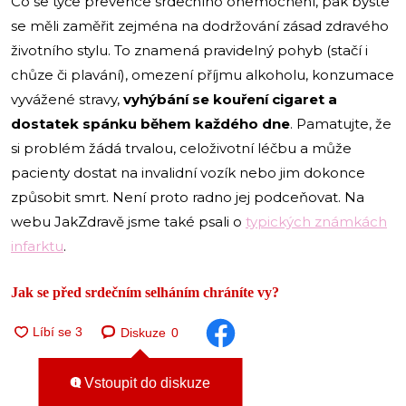
Co se týče prevence srdečního onemocnění, pak byste
se měli zaměřit zejména na dodržování zásad zdravého
životního stylu. To znamená pravidelný pohyb (stačí i
chůze či plavání), omezení příjmu alkoholu, konzumace
vyvážené stravy,
vyhýbání se kouření cigaret a
dostatek spánku během každého dne
. Pamatujte, že
si problém žádá trvalou, celoživotní léčbu a může
pacienty dostat na invalidní vozík nebo jim dokonce
způsobit smrt. Není proto radno jej podceňovat. Na
webu JakZdravě jsme také psali o
typických známkách
infarktu
.
Jak se před srdečním selháním chráníte vy?
Diskuze
0
Vstoupit do diskuze