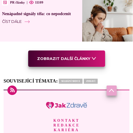
PR články
|
11109
Nenápadné signály těla: co nepodcenit
ČÍST DÁLE
ZOBRAZIT DALŠÍ ČLÁNKY
SOUVISEJÍCÍ TÉMATA:
SELHÁNÍ SRDCE
ZDRAVÍ
KONTAKT
REDAKCE
KARIÉRA