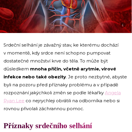
i
Srdeční selhání je závažný stav, ke kterému dochází
v momentě, kdy srdce není schopno pumpovat
dostatečné množství krve do těla. To může být
důsledkem
mnoha příčin, včetně arytmie, virové
infekce nebo také obezity
. Je proto nezbytné, abyste
byli na pozoru před příznaky problému a v případě
rozpoznání jakýchkoli změn se podle lékařky
Angela
Ryan Lee
co nejrychleji obrátili na odborníka nebo si
rovnou přivolali záchrannou pomoc.
Příznaky srdečního selhání