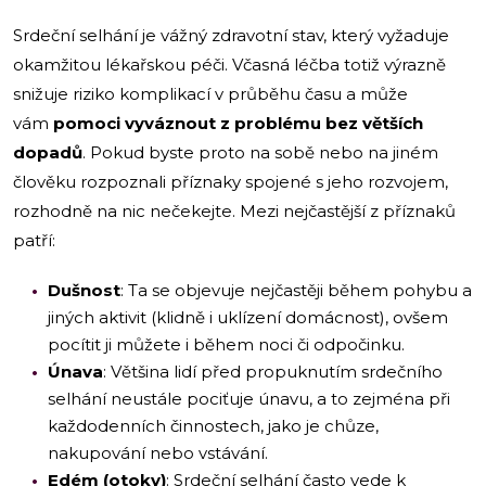
Srdeční selhání je vážný zdravotní stav, který vyžaduje
okamžitou lékařskou péči. Včasná léčba totiž výrazně
snižuje riziko komplikací v průběhu času a může
vám
pomoci vyváznout z problému bez větších
dopadů
. Pokud byste proto na sobě nebo na jiném
člověku rozpoznali příznaky spojené s jeho rozvojem,
rozhodně na nic nečekejte. Mezi nejčastější z příznaků
patří:
Dušnost
: Ta se objevuje nejčastěji během pohybu a
jiných aktivit (klidně i uklízení domácnost), ovšem
pocítit ji můžete i během noci či odpočinku.
Únava
: Většina lidí před propuknutím srdečního
selhání neustále pociťuje únavu, a to zejména při
každodenních činnostech, jako je chůze,
nakupování nebo vstávání.
Edém (otoky)
: Srdeční selhání často vede k