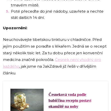
tmavém místě.
Poté přeceďte do jiné nádoby, uzavřete a nechte
stát dalších 14 dní.
Upozornění:
Neuchovávejte tibetskou tinkturu v chladničce. Před
jejím použitím se poraďte s lékařem. Jedná se o recept
starý několik tisíc let. Za tu dobu přece jen konvenční
medicína značně pokročila.
Česnek není vhodný pro
každého
, jak jsme na JakZdravě již řešili v dřívějším
článku.
Česneková voda podle
babiččina receptu postaví
okamžitě na nohy