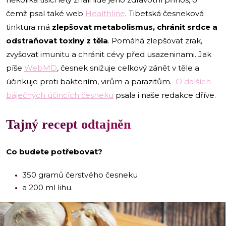
čemž psal také web
Healthline
. Tibetská česneková
tinktura má
zlepšovat metabolismus, chránit srdce a
odstraňovat toxiny z těla
. Pomáhá zlepšovat zrak,
zvyšovat imunitu a chránit cévy před usazeninami. Jak
píše
WebMD
, česnek snižuje celkový zánět v těle a
účinkuje proti bakteriím, virům a parazitům.
O dalších
báječných účincích česneku
psala i naše redakce dříve.
Tajný recept odtajněn
Co budete potřebovat?
350 gramů čerstvého česneku
a 200 ml lihu.