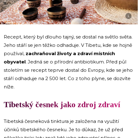
i
Recept, který byl dlouho tajný, se dostal na světlo světa.
Jeho stáří se jen těžko odhaduje. V Tibetu, kde se hojně
používal,
zachraňoval životy a zdraví místních
obyvatel
. Jedná se o přírodní antibiotikum. Před půl
stoletím se recept teprve dostal do Evropy, kde se jeho
stáří odhaduje na 2 500 let. Co z toho plyne, se dozvíte
níže.
Tibetský česnek jako zdroj zdraví
Tibetská česneková tinktura je založena na využití
účinků tibetského česneku. Je to důkaz, že už před
několika tisíci lety znali lidé jeho zdravotní přínos, o