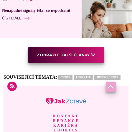
Nenápadné signály těla: co nepodcenit
ČÍST DÁLE
ZOBRAZIT DALŠÍ ČLÁNKY
SOUVISEJÍCÍ TÉMATA:
ČESNEK
LIDOVÝ LÉK
TIBETSKÝ ČESNEK
KONTAKT
REDAKCE
KARIÉRA
COOKIES