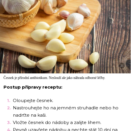
i
Česnek je přírodní antibiotikum. Neslouží ale jako náhrada odborné léčby.
Postup přípravy receptu:
Oloupejte česnek.
Nastrouhejte ho na jemném struhadle nebo ho
nadrťte na kaši.
Vložte česnek do nádoby a zalijte lihem.
Pevně uzavřete nádobu a nechte stát 10 dní na