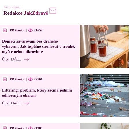
Autor článku
Redakce JakZdravě
PR články
|
21652
Domácí zavařování bez drahého
vybavení: Jak úspěšně sterilovat v troubě,
myčce nebo mikrovlnce
ČÍST DÁLE
PR články
|
22761
Littering: problém, který začíná jedním
odhozeným obalem
ČÍST DÁLE
PR články
|
21985