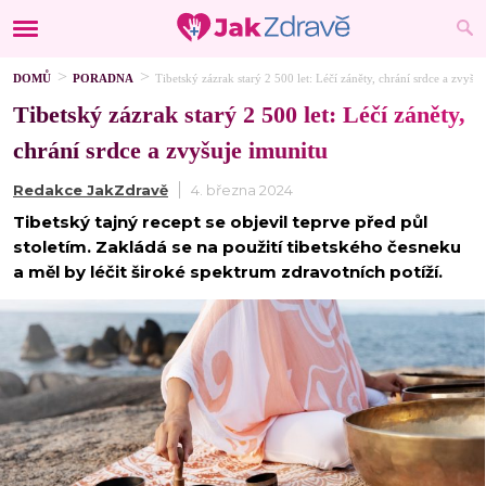
DOMŮ
PORADNA
Tibetský zázrak starý 2 500 let: Léčí záněty, chrání srdce a zvyšu
Tibetský zázrak starý 2 500 let: Léčí záněty,
chrání srdce a zvyšuje imunitu
Redakce JakZdravě
4. března 2024
Tibetský tajný recept se objevil teprve před půl
stoletím. Zakládá se na použití tibetského česneku
a měl by léčit široké spektrum zdravotních potíží.