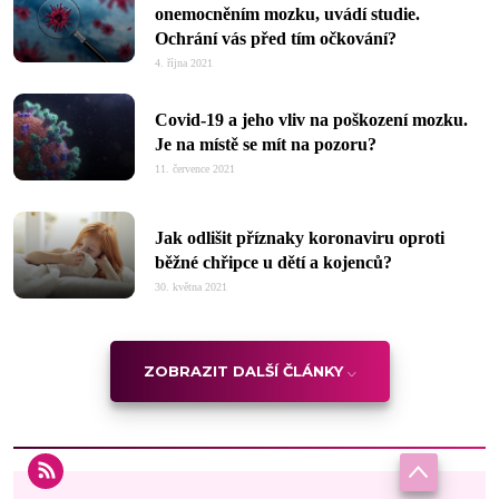
onemocněním mozku, uvádí studie.
Ochrání vás před tím očkování?
4. října 2021
Covid-19 a jeho vliv na poškození mozku.
Je na místě se mít na pozoru?
11. července 2021
Jak odlišit příznaky koronaviru oproti
běžné chřipce u dětí a kojenců?
30. května 2021
ZOBRAZIT DALŠÍ ČLÁNKY