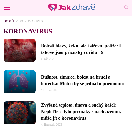
DOMŮ
KORONAVIRUS
KORONAVIRUS
Bolesti hlavy, krku, ale i střevní potíže: I
takové jsou příznaky covidu-19
6. září 2025
Dušnost, zimnice, bolest na hrudi a
horečka: Mohlo by se jednat o pneumonii
11. ledna 2024
Zvýšená teplota, únava a suchý kašel:
Nepleťte si tyto příznaky s nachlazením,
může jít o koronavirus
4. listopadu 2023