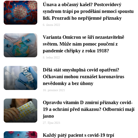
Únava a občasný kašel? Postcovidový
syndrom trápí po prodělání nemoci spoustu
lidí. Prozradí ho nepříjemné příznaky
6. února 2022
Varianta Omicron se šíří nezastavitelně
světem. Může nám pomoc poučení z
pandemie chřipky z roku 1918?
8. ledna 2022
Dělá stát smysluplná covid opatření?
Očkovaní mohou roznášet koronavirus
nevědomky a bez úhony
16. prosince 2021
Opravdu vitamín D zmírní příznaky covid-
19 a ochrání před nákazou? Odborníci mají
jasno
27. října 2021
Každý pátý pacient s covid-19 trpí