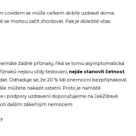
ným covidem se může celkem dobře uzdravit doma.
ré se mohou začít zhoršovat. Pak je důležité včas
ale nemáte žádné příznaky, říká se tomu asymptomatická
říznaků nejsou vždy testovaní,
nejde stanovit četnost
dat. Odhaduje se, že 20 % lidí onemocní bezpříznakově.
ále můžete nakazit ostatní. Proto je namístě
nce i podpory uzdravení doporučujeme na JakZdravě
 proti dalším zákeřným nemocem.
9?