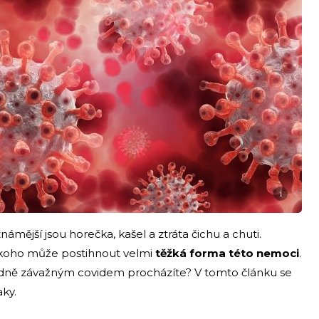
i
ámější jsou horečka, kašel a ztráta čichu a chuti.
koho může postihnout velmi
těžká forma této nemoci
.
edně závažným covidem procházíte? V tomto článku se
aky.