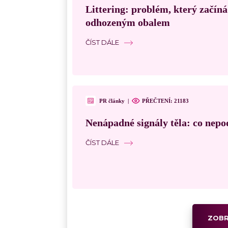
Littering: problém, který začín
odhozeným obalem
ČÍST DÁLE
PR články
|
PŘEČTENÍ:
21183
Nenápadné signály těla: co nepo
ČÍST DÁLE
ZOBR