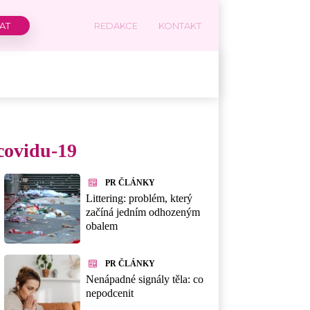
REDAKCE
KONTAKT
 covidu-19
PR ČLÁNKY
Littering: problém, který
začíná jedním odhozeným
obalem
PR ČLÁNKY
Nenápadné signály těla: co
nepodcenit