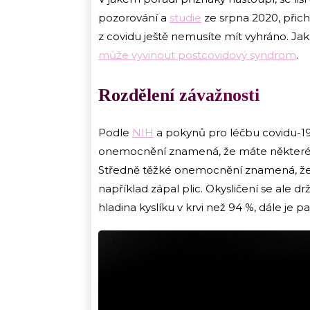
pozorování a
studie
ze srpna 2020, přic
z covidu ještě nemusíte mít vyhráno. J
může vyvinout postcovidový syndrom
.
Rozdělení závažnosti
Podle
NIH
a pokynů pro léčbu covidu-19 
onemocnění znamená, že máte některé 
Středně těžké onemocnění znamená, že
například zápal plic. Okysličení se ale dr
hladina kyslíku v krvi než 94 %, dále je 