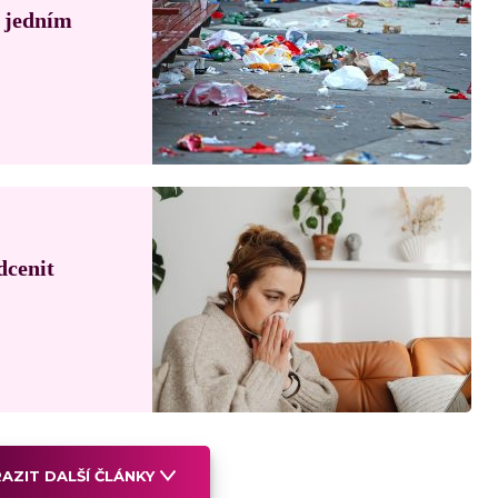
á jedním
dcenit
AZIT DALŠÍ ČLÁNKY