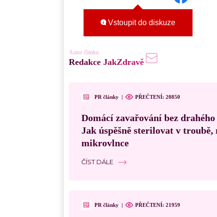
Vstoupit do diskuze
Autor článku
Redakce JakZdravě
PR články
|
PŘEČTENÍ:
20850
Domácí zavařování bez drahého
Jak úspěšně sterilovat v troubě
mikrovlnce
ČÍST DÁLE
PR články
|
PŘEČTENÍ:
21959