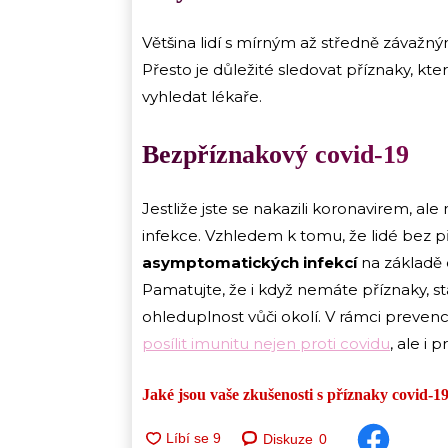
Většina lidí s mírným až středně závaž
Přesto je důležité sledovat příznaky, kte
vyhledat lékaře.
Bezpříznakový covid-19
Jestliže jste se nakazili koronavirem, 
infekce. Vzhledem k tomu, že lidé bez p
asymptomatických infekcí
na základě 
Pamatujte, že i když nemáte příznaky, st
ohleduplnost vůči okolí. V rámci preve
posílit imunitu nejen proti covidu
, ale i
Jaké jsou vaše zkušenosti s příznaky covid-1
Diskuze
0