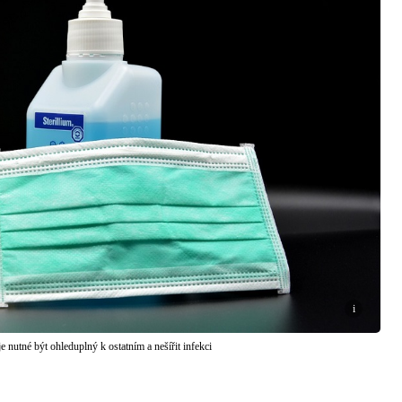
i
je nutné být ohleduplný k ostatním a nešířit infekci