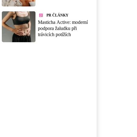
PR ČLÁNKY
Masticha Active: moderní
podpora žaludku při
trávicích potížích