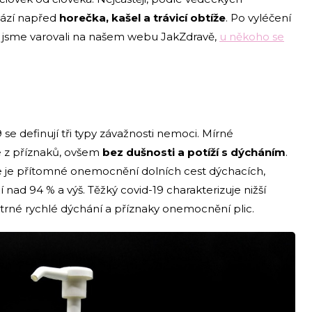
hází napřed
horečka, kašel a trávicí obtíže
. Po vyléčení
ak jsme varovali na našem webu JakZdravě,
u někoho se
se definují tři typy závažnosti nemoci. Mírné
z příznaků, ovšem
bez dušnosti a potíží s dýcháním
.
 je přítomné onemocnění dolních cest dýchacích,
ží nad 94 % a výš. Těžký covid-19 charakterizuje nižší
patrné rychlé dýchání a příznaky onemocnění plic.