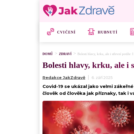
CVIČENÍ
HUBNUTÍ
DOMŮ
ZDRAVÍ
Bolesti hlavy, krku, ale i střevní potíže
Bolesti hlavy, krku, ale i
Redakce JakZdravě
6. září 2025
Covid-19 se ukázal jako velmi zákeřné
člověk od člověka jak příznaky, tak i 