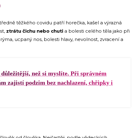
9
ředně těžkého covidu patří horečka, kašel a výrazná
st,
ztrátu čichu nebo chuti
a bolesti celého těla jako při
 rýma, ucpaný nos, bolesti hlavy, nevolnost, zvracení a
důležitější, než si myslíte. Při správném
m zajistí podzim bez nachlazení, chřipky i
 člověk od člověka. Nejčastěji, podle vědeckých