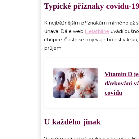
Typické příznaky covidu-1
K nejběžnějším příznakům mírného až st
únava. Dále web
Helathline
uvádí dušno
chřipce. Často se objevuje bolest v krku,
průjem.
Vitamín D je 
dávkování vá
covidu
U každého jinak
V jakém pořadí příznaky nastoupí, se liší