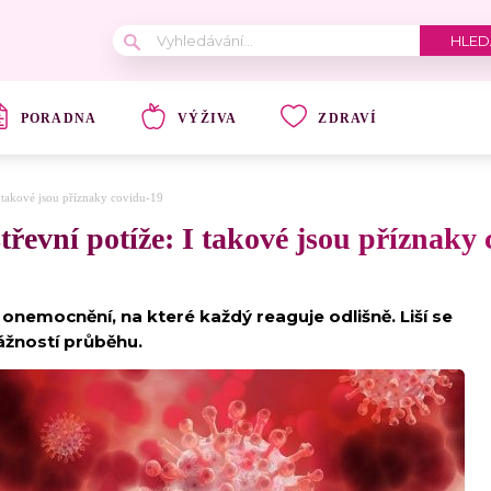
PORADNA
VÝŽIVA
ZDRAVÍ
: I takové jsou příznaky covidu-19
 střevní potíže: I takové jsou příznaky
 onemocnění, na které každý reaguje odlišně. Liší se
vážností průběhu.