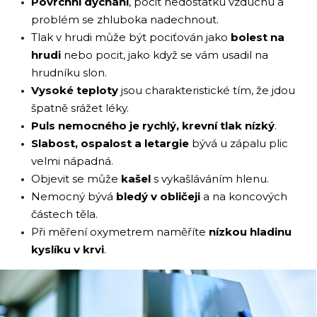
Povrchní dýchání
, pocit nedostatku vzduchu a
problém se zhluboka nadechnout.
Tlak v hrudi může být pociťován jako
bolest na
hrudi
nebo pocit, jako když se vám usadil na
hrudníku slon.
Vysoké teploty
jsou charakteristické tím, že jdou
špatně srážet léky.
Puls nemocného je rychlý, krevní tlak nízký
.
Slabost, ospalost a letargie
bývá u zápalu plic
velmi nápadná.
Objevit se může
kašel
s vykašláváním hlenu.
Nemocný bývá
bledý v obličeji
a na koncových
částech těla.
Při měření oxymetrem naměříte
nízkou hladinu
kyslíku v krvi
.