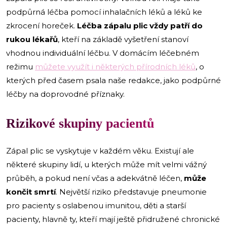
podpůrná léčba pomocí inhalačních léků a léků ke
zkrocení horeček.
Léčba zápalu plic vždy patří do
rukou lékařů
, kteří na základě vyšetření stanoví
vhodnou individuální léčbu. V domácím léčebném
režimu
můžete využít i některých přírodních léků
, o
kterých před časem psala naše redakce, jako podpůrné
léčby na doprovodné příznaky.
Rizikové skupiny pacientů
Zápal plic se vyskytuje v každém věku. Existují ale
některé skupiny lidí, u kterých může mít velmi vážný
průběh, a pokud není včas a adekvátně léčen,
může
končit smrtí
. Největší riziko představuje pneumonie
pro pacienty s oslabenou imunitou, děti a starší
pacienty, hlavně ty, kteří mají ještě přidružené chronické