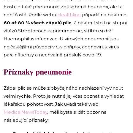
Existuje také pneumonie způsobená houbami, ale ta
není častá. Podle webu
Healthline
připadá na bakterie
60 až 80 % všech zápalů plic
. Z bakterií stojí na stupni
vítězů Streptococcus pneumoniae, stříbro si drží
Haemophilus infuenzae. U virových pneumonií jsou
nejčastějšími původci virus chřipky, adenovirus, virus
parainfluenzy a nechvalně proslulý covid-19.
Příznaky pneumonie
Zápal plic se může z obyčejného nachlazení vyvinout
velmi rychle. Proto je nutné jej včas poznat a
vyhledat
lékařskou pohotovost. Jak uvádí také web
MedicalNewsToday
, měli byste si dát pozor na
následující příznaky: