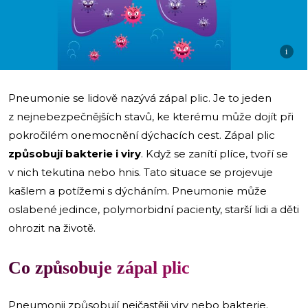
i
Pneumonie se lidově nazývá zápal plic. Je to jeden
z nejnebezpečnějších stavů, ke kterému může dojít při
pokročilém onemocnění dýchacích cest. Zápal plic
způsobují bakterie i viry
. Když se zanítí plíce, tvoří se
v nich tekutina nebo hnis. Tato situace se projevuje
kašlem a potížemi s dýcháním. Pneumonie může
oslabené jedince, polymorbidní pacienty, starší lidi a děti
ohrozit na životě.
Co způsobuje zápal plic
Pneumonii způsobují nejčastěji viry nebo bakterie.