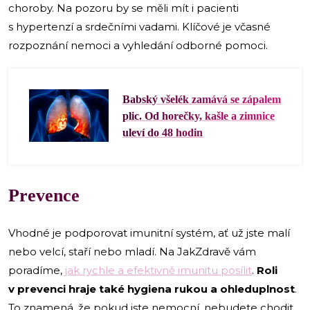
choroby. Na pozoru by se měli mít i pacienti
s hypertenzí a srdečními vadami. Klíčové je včasné
rozpoznání nemoci a vyhledání odborné pomoci.
Babský všelék zamává se zápalem
plic. Od horečky, kašle a zimnice
uleví do 48 hodin
Prevence
Vhodné je podporovat imunitní systém, ať už jste malí
nebo velcí, staří nebo mladí. Na JakZdravě vám
poradíme,
jak rychle a efektivně imunitu posílit
.
Roli
v prevenci hraje také hygiena rukou a ohleduplnost
.
To znamená, že pokud jste nemocní, nebudete chodit