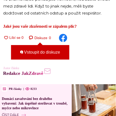
mezi zdravé lidi. Když to jinak nejde, měli byste
dodržovat od ostatních odstup a použít respirátor.
Jaké jsou vaše zkušenosti se zápalem plic?
Diskuze
0
Vstoupit do diskuze
Autor článku
Redakce JakZdravě
PR články
|
8233
Domácí zavařování bez drahého
vybavení: Jak úspěšně sterilovat v troubě,
myčce nebo mikrovlnce
ČÍST DÁLE