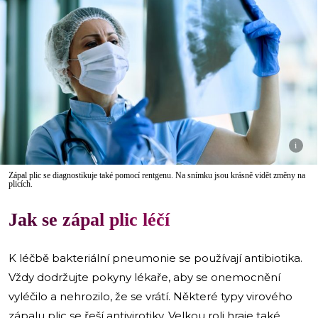
i
Zápal plic se diagnostikuje také pomocí rentgenu. Na snímku jsou krásně vidět změny na
plicích.
Jak se zápal plic léčí
K léčbě bakteriální pneumonie se používají antibiotika.
Vždy dodržujte pokyny lékaře, aby se onemocnění
vyléčilo a nehrozilo, že se vrátí. Některé typy virového
zápalu plic se řeší antivirotiky. Velkou roli hraje také