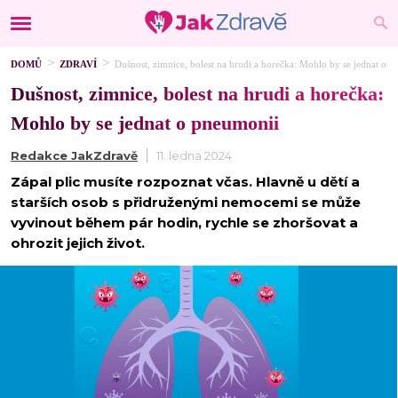
DOMŮ
ZDRAVÍ
Dušnost, zimnice, bolest na hrudi a horečka: Mohlo by se jednat o 
Dušnost, zimnice, bolest na hrudi a horečka:
Mohlo by se jednat o pneumonii
Redakce JakZdravě
11. ledna 2024
Zápal plic musíte rozpoznat včas. Hlavně u dětí a
starších osob s přidruženými nemocemi se může
vyvinout během pár hodin, rychle se zhoršovat a
ohrozit jejich život.