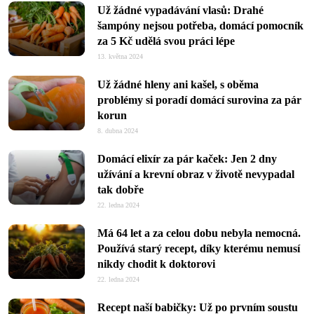
Už žádné vypadávání vlasů: Drahé
šampóny nejsou potřeba, domácí pomocník
za 5 Kč udělá svou práci lépe
13. května 2024
Už žádné hleny ani kašel, s oběma
problémy si poradí domácí surovina za pár
korun
8. dubna 2024
Domácí elixír za pár kaček: Jen 2 dny
užívání a krevní obraz v životě nevypadal
tak dobře
22. ledna 2024
Má 64 let a za celou dobu nebyla nemocná.
Používá starý recept, díky kterému nemusí
nikdy chodit k doktorovi
22. ledna 2024
Recept naší babičky: Už po prvním soustu