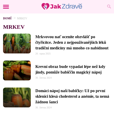
DOMŮ
MRKEV
MRKEV
Mrkvovou nať oceníte obzvlášť po
čtyřicítce. Jeden z nejpoužívanějších léků
tradiční medicíny má mnoho co nabídnout
20. srpna 2025
Krevní obraz bude vypadat lépe než kdy
jindy, pomůže babiččin magický nápoj
30. června 2024
Domácí nápoj naší babičky: Už po první
sklenici klesá cholesterol a anémie, ta nemá
žádnou šanci
30. června 2024