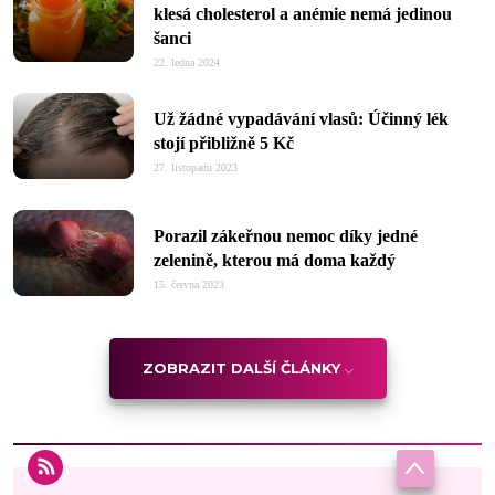
klesá cholesterol a anémie nemá jedinou
šanci
22. ledna 2024
Už žádné vypadávání vlasů: Účinný lék
stojí přibližně 5 Kč
27. listopadu 2023
Porazil zákeřnou nemoc díky jedné
zelenině, kterou má doma každý
15. června 2023
ZOBRAZIT DALŠÍ ČLÁNKY