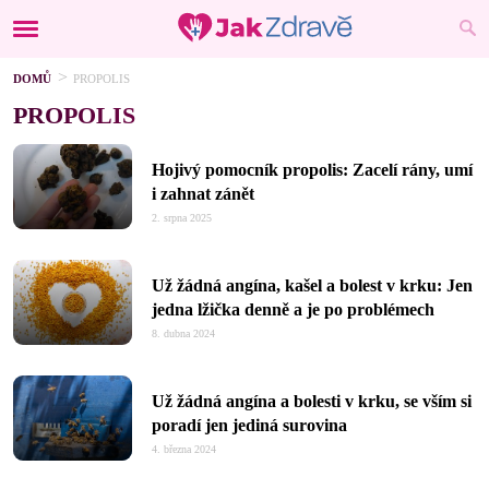
DOMŮ
PROPOLIS
PROPOLIS
Hojivý pomocník propolis: Zacelí rány, umí
i zahnat zánět
2. srpna 2025
Už žádná angína, kašel a bolest v krku: Jen
jedna lžička denně a je po problémech
8. dubna 2024
Už žádná angína a bolesti v krku, se vším si
poradí jen jediná surovina
4. března 2024