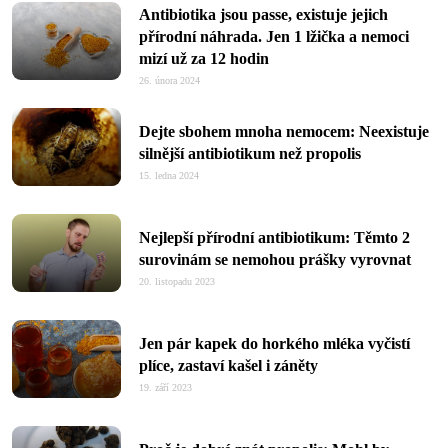
Antibiotika jsou passe, existuje jejich
přírodní náhrada. Jen 1 lžička a nemoci
mizí už za 12 hodin
26. února 2024
Dejte sbohem mnoha nemocem: Neexistuje
silnější antibiotikum než propolis
15. ledna 2024
Nejlepší přírodní antibiotikum: Těmto 2
surovinám se nemohou prášky vyrovnat
20. listopadu 2023
Jen pár kapek do horkého mléka vyčistí
plíce, zastaví kašel i záněty
19. září 2023