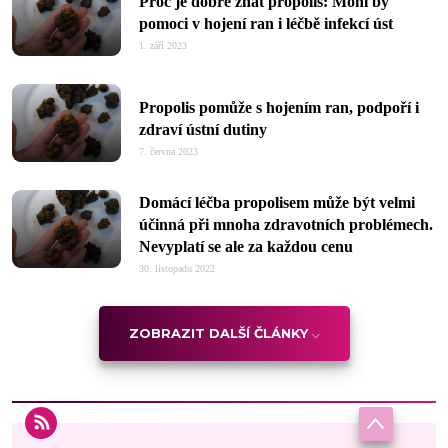
Proč je dobré znát propolis: Mohl by
pomoci v hojení ran i léčbě infekcí úst
1. září 2023
Propolis pomůže s hojením ran, podpoří i
zdraví ústní dutiny
7. června 2023
Domácí léčba propolisem může být velmi
účinná při mnoha zdravotních problémech.
Nevyplatí se ale za každou cenu
30. listopadu 2022
ZOBRAZIT DALŠÍ ČLÁNKY