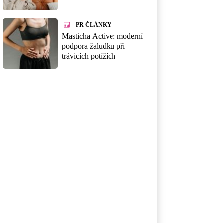
PR ČLÁNKY
Masticha Active: moderní
podpora žaludku při
trávicích potížích