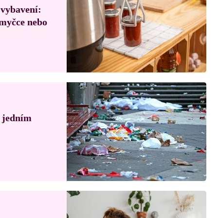
 vybavení:
, myčce nebo
á jedním