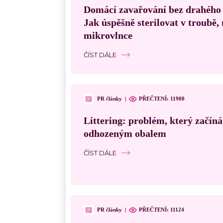
Domácí zavařování bez drahého
Jak úspěšně sterilovat v troubě
mikrovlnce
ČÍST DÁLE
PR články
|
PŘEČTENÍ:
11900
Littering: problém, který začín
odhozeným obalem
ČÍST DÁLE
PR články
|
PŘEČTENÍ:
11124