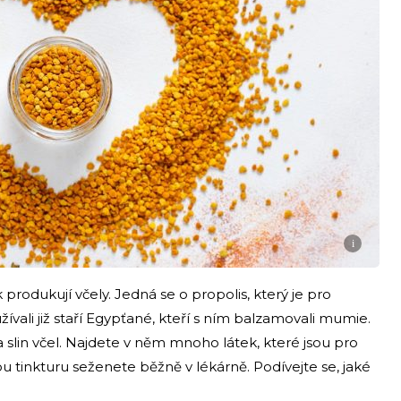
i
k produkují včely. Jedná se o propolis, který je pro
ívali již staří Egypťané, kteří s ním balzamovali mumie.
a slin včel. Najdete v něm mnoho látek, které jsou pro
ou tinkturu seženete běžně v lékárně. Podívejte se, jaké