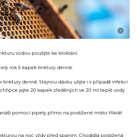
i
nkturu vodou použijte ke kloktání.
 celý rok 5 kapek tinktury denně.
k tinktury denně. Stejnou dávku užijte i v případě infekcí
chřipce pijte 20 kapek zředěných ve 20 ml teplé vody
nanáší pomocí pipety přímo na postižené místo třikrát
inkturou na noc vždy před spaním. Chodidla postižená