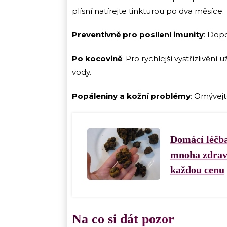
plísní natírejte tinkturou po dva měsíce.
Preventivně pro posílení imunity
: Dopo
Po kocovině
: Pro rychlejší vystřízlivěn
vody.
Popáleniny a kožní problémy
: Omývejt
Domácí léčba
mnoha zdravo
každou cenu
Na co si dát pozor