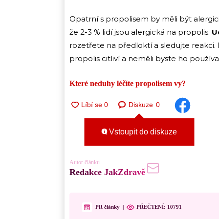
Opatrní s propolisem by měli být alergi
že 2-3 % lidí jsou alergická na propolis.
U
rozetřete na předloktí a sledujte reakci. 
propolis citliví a neměli byste ho používa
Které neduhy léčíte propolisem vy?
Diskuze
0
Vstoupit do diskuze
Autor článku
Redakce JakZdravě
PR články
|
PŘEČTENÍ:
10791