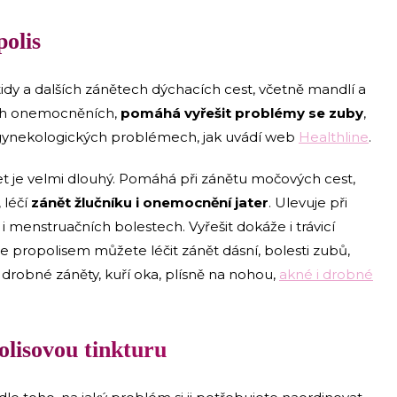
olis
dy a dalších zánětech dýchacích cest, včetně mandlí a
vých onemocněních,
pomáhá vyřešit problémy se zuby
,
i gynekologických problémech, jak uvádí web
Healthline
.
ýčet je velmi dlouhý. Pomáhá při zánětu močových cest,
 léčí
zánět žlučníku i onemocnění jater
. Ulevuje při
menstruačních bolestech. Vyřešit dokáže i trávicí
že propolisem můžete léčit zánět dásní, bolesti zubů,
o drobné záněty, kuří oka, plísně na nohou,
akné i drobné
olisovou tinkturu