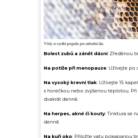
Včely si vyrábí propolis pro utěsnění úlu.
Bolest zubů a zánět dásní
: Zředěnou ti
Na potíže při menopauze
: Užívejte po
Na vysoký krevní tlak
: Užívejte 15 kape
s horečkou nebo zvýšenou teplotou. Při 
dvakrát denně.
Na herpes, akné či kouty
: Tinktura se 
denně.
Na kuří oko
: Přiložte vatu pokapanou t