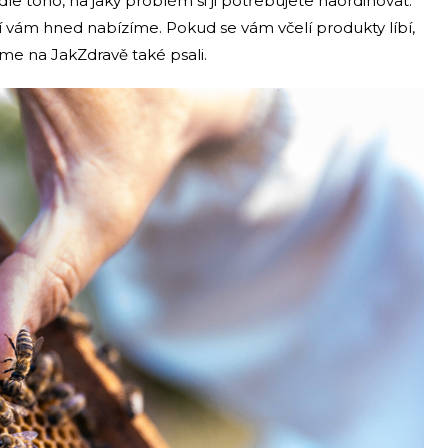
dle toho, na jaký problém si ji potřebujete naordinovat.
ží vám hned nabízíme. Pokud se vám včelí produkty líbí,
jsme na JakZdravě také psali.