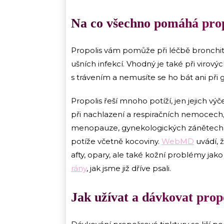
Na co všechno pomáhá prop
Propolis vám pomůže při léčbě bronchiti
ušních infekcí. Vhodný je také při viro
s trávením a nemusíte se ho bát ani př
Propolis řeší mnoho potíží, jen jejich v
při nachlazení a respiračních nemocech,
menopauze, gynekologických zánětech i 
potíže včetně kocoviny.
WebMD
uvádí, 
afty, opary, ale také kožní problémy jak
rány
, jak jsme již dříve psali.
Jak užívat a dávkovat prop