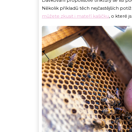
Dávkování propolisové tinktury se liší po
Několik příkladů těch nejčastějších potí
můžete zkusit i mateří kašičku
, o které 