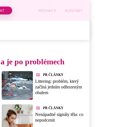
REDAKCE
KONTAKT
 a je po problémech
PR ČLÁNKY
Littering: problém, který
začíná jedním odhozeným
obalem
PR ČLÁNKY
Nenápadné signály těla: co
nepodcenit