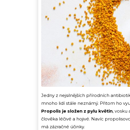
Jedny z nejsilnějších přírodních antibioti
mnoho lidí stále neznámý. Přitom ho využ
Propolis je složen z pylu květin
, vosku 
člověka léčivé a hojivé. Navíc propolisov
má zázračné účinky.